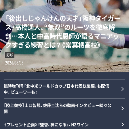
「“0－0信仰”を払拭せよ」ミハイロ・ペト
「後出しじゃんけんの天才」阪神タイガー
ダルビッシュの夏を終わらせた三塁手…
「女の子が男装して校内へ!?」荒木大輔と
ロヴィッチが注目する3人の日本人指導
ス・高橋遥人、“無双”のルーツを徹底解
22年後に浮かべた“笑顔”と“涙”の理由
斎藤佑樹が語る甲子園フィーバーと“あ
者とは？「松橋力蔵さんは新潟で…」【イ
剖…本人と中高時代恩師が語るマニアッ
とは？《最強右腕「甲子園ラストゲーム」
の夏の匂い”「早実は横浜と同じタイプで
ンタビュー】
クすぎる練習とは？《常葉橘高校》
の真実》
した」《スペシャル対談》
サッカー
野球
野球
野球
2026/08/08
2026/08/08
2026/08/07
2026/08/06
臨時増刊号「北中米ワールドカップ日本代表総集編」も配信
中。ビューワーも！
【陸上競技】山口智規、佐藤圭汰らの動画インタビュー続々公
開
《プレゼント企画》『監督、神になる』、NZワイン