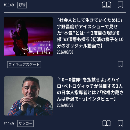
野球
#1149
「社会人として生きていくために」
宇野昌磨がアイスショーで見せ
た“本気”とは…“2度目の現役復
帰”の深層も探る【初演の様子を10
分のオリジナル動画で】
2026/08/08
フィギュアスケート
「“0－0信仰”を払拭せよ」ミハイ
ロ・ペトロヴィッチが注目する3人
の日本人指導者とは？「松橋力蔵さ
んは新潟で…」【インタビュー】
2026/08/08
サッカー
#1149