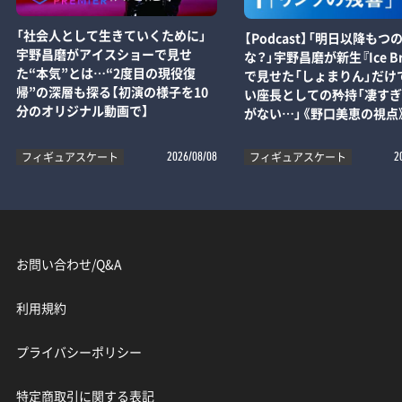
「社会人として生きていくために」
【Podcast】「明日以降もつ
宇野昌磨がアイスショーで見せ
な？」宇野昌磨が新生『Ice Br
た“本気”とは…“2度目の現役復
で見せた「しょまりん」だけ
帰”の深層も探る【初演の様子を10
い座長としての矜持「凄す
分のオリジナル動画で】
がない…」《野口美恵の視点
フィギュアスケート
フィギュアスケート
2026/08/08
2
お問い合わせ/Q&A
利用規約
プライバシーポリシー
特定商取引に関する表記