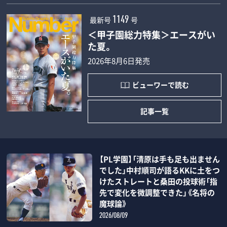
最新号
号
1149
＜甲子園総力特集＞エースがい
た夏。
2026年8月6日発売
ビューワーで読む
記事一覧
【PL学園】「清原は手も足も出ません
でした」中村順司が語るKKに土をつ
けたストレートと桑田の投球術「指
先で変化を微調整できた」《名将の
魔球論》
2026/08/09