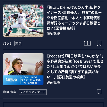
「後出しじゃんけんの天才」阪神タ
イガース・高橋遥人、“無双”のルー
ツを徹底解剖…本人と中高時代恩
師が語るマニアックすぎる練習と
は？《常葉橘高校》
2026/08/08
野球
#1149
【Podcast】「明日以降もつのかな？」
宇野昌磨が新生『Ice Brave』で見せ
た「しょまりん」だけではない座長
としての矜持「凄すぎて言葉がな
い…」《野口美恵の視点》
2026/08/07
フィギュアスケート
動画・音声