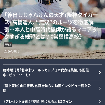
「“0－0信仰”を払拭せよ」ミハイロ・ペト
「後出しじゃんけんの天才」阪神タイガー
ダルビッシュの夏を終わらせた三塁手…
「女の子が男装して校内へ!?」荒木大輔と
ロヴィッチが注目する3人の日本人指導
ス・高橋遥人、“無双”のルーツを徹底解
22年後に浮かべた“笑顔”と“涙”の理由
斎藤佑樹が語る甲子園フィーバーと“あ
者とは？「松橋力蔵さんは新潟で…」【イ
剖…本人と中高時代恩師が語るマニアッ
とは？《最強右腕「甲子園ラストゲーム」
の夏の匂い”「早実は横浜と同じタイプで
ンタビュー】
クすぎる練習とは？《常葉橘高校》
の真実》
した」《スペシャル対談》
サッカー
野球
野球
野球
2026/08/08
2026/08/08
2026/08/07
2026/08/06
臨時増刊号「北中米ワールドカップ日本代表総集編」も配信
中。ビューワーも！
【陸上競技】山口智規、佐藤圭汰らの動画インタビュー続々公
開
《プレゼント企画》『監督、神になる』、NZワイン