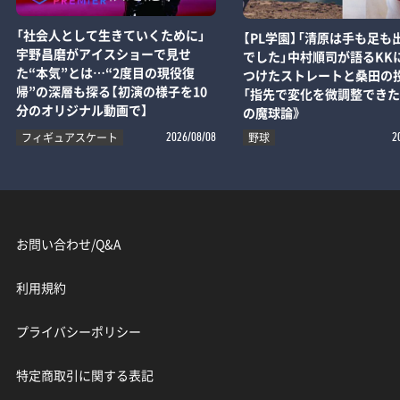
「社会人として生きていくために」
【PL学園】「清原は手も足も
宇野昌磨がアイスショーで見せ
でした」中村順司が語るKK
た“本気”とは…“2度目の現役復
つけたストレートと桑田の
帰”の深層も探る【初演の様子を10
「指先で変化を微調整できた
分のオリジナル動画で】
の魔球論》
フィギュアスケート
野球
2026/08/08
2
お問い合わせ/Q&A
利用規約
プライバシーポリシー
特定商取引に関する表記