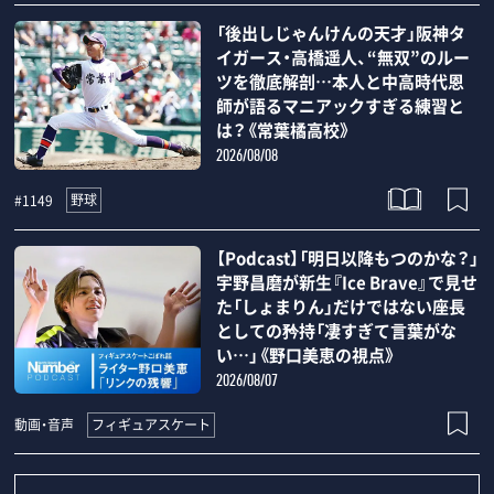
「後出しじゃんけんの天才」阪神タ
イガース・高橋遥人、“無双”のルー
ツを徹底解剖…本人と中高時代恩
師が語るマニアックすぎる練習と
は？《常葉橘高校》
2026/08/08
野球
#1149
【Podcast】「明日以降もつのかな？」
宇野昌磨が新生『Ice Brave』で見せ
た「しょまりん」だけではない座長
としての矜持「凄すぎて言葉がな
い…」《野口美恵の視点》
2026/08/07
フィギュアスケート
動画・音声