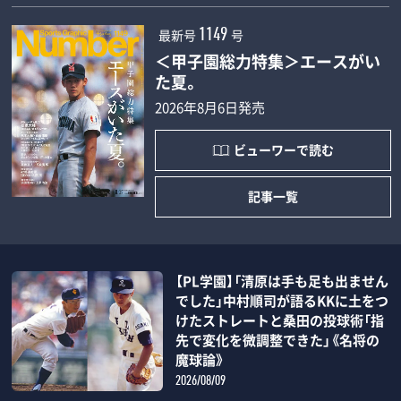
最新号
号
1149
＜甲子園総力特集＞エースがい
た夏。
2026年8月6日発売
ビューワーで読む
記事一覧
【PL学園】「清原は手も足も出ません
でした」中村順司が語るKKに土をつ
けたストレートと桑田の投球術「指
先で変化を微調整できた」《名将の
魔球論》
2026/08/09