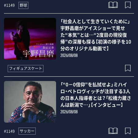
野球
#1149
「社会人として生きていくために」
宇野昌磨がアイスショーで見せ
た“本気”とは…“2度目の現役復
帰”の深層も探る【初演の様子を10
分のオリジナル動画で】
2026/08/08
フィギュアスケート
「“0－0信仰”を払拭せよ」ミハイ
ロ・ペトロヴィッチが注目する3人
の日本人指導者とは？「松橋力蔵さ
んは新潟で…」【インタビュー】
2026/08/08
サッカー
#1149