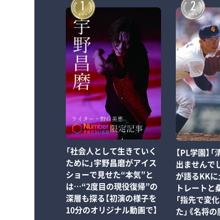
1
2
「社会人として生きていく
【PL学園】
ために」宇野昌磨がアイス
出ませんで
ショーで見せた“本気”と
が語るKK
は…“2度目の現役復帰”の
トレートと
深層も探る【初演の様子を
「指先で変
10分のオリジナル動画で】
た」《名将の