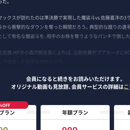
った。
ックスが訪れたのは準決勝で実現した魔裟斗vs.佐藤嘉洋の3
斗から衝撃的なダウンを奪った瞬間だろう。典型的な蹴りの選手
として有名な魔裟斗を、相手のお株を奪うようなパンチで倒した
古屋JKFの小森次郎会長によれば、以前佐藤がブアカーオにK
んで改良した技術なのだという。
会員になると続きをお読みいただけます。
オリジナル動画も見放題、
会員サービスの詳細は
こ
％OFF
プラン
年額プラン