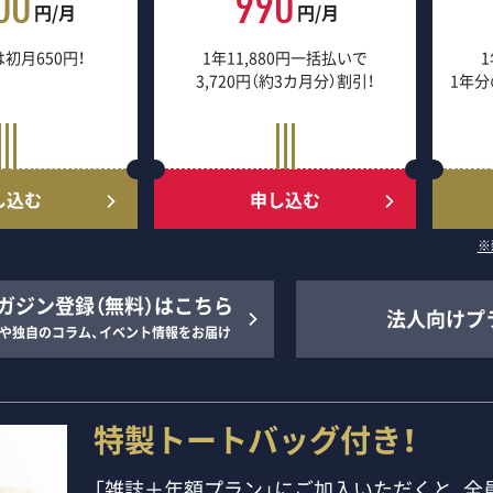
00
990
円/月
円/月
初月650円！
1年11,880円一括払いで
1
3,720円（約3カ月分）割引！
1年分
し込む
申し込む
※
ガジン登録（無料）はこちら
法人向けプ
や独自のコラム、イベント情報をお届け
特製トートバッグ付き！
「雑誌＋年額プラン」にご加入いただくと、全員