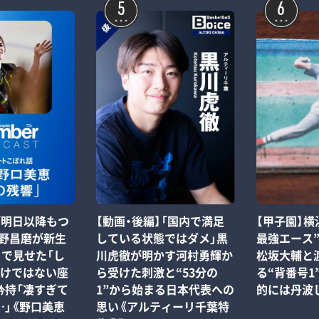
5
6
【動画・後編】「国内で満足
t】「明日以降もつ
【甲子園】横
している状態ではダメ」黒
宇野昌磨が新生
最強エース
川虎徹が明かす河村勇輝か
ve』で見せた「し
松坂大輔と
ら受けた刺激と“53分の
だけではない座
る“背番号1
1”から始まる日本代表への
矜持「凄すぎて
的には丹波
思い《アルティーリ千葉特
…」《野口美恵