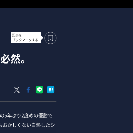
記事を
ブックマークする
の必然。
斗の5年ぶり2度めの優勝で
もおかしくない白熱したシ