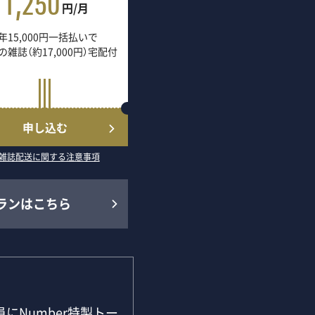
1,250
円/月
年15,000円一括払いで
の雑誌（約17,000円）宅配付
申し込む
雑誌配送に関する注意事項
ランはこちら
にNumber特製トー