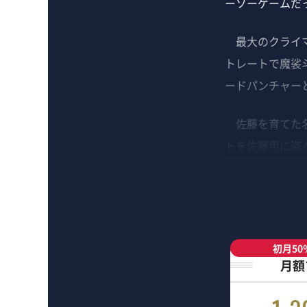
ーソーゲームだ
最大のクライマ
トレートで魔裟
ードパンチャー
佐藤を育てた名
トを佐藤用に盗
初月50
月額