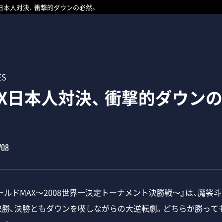
AX日本人対決、 衝撃的ダウンの必然。
ES
MAX日本人対決、 衝撃的ダウン
/08
ワールドMAX～2008世界一決定トーナメント決勝戦～』は、魔裟
決勝、決勝ともダウンを喫しながらの大逆転劇。どちらが勝って