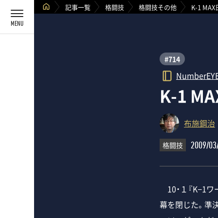
記事一覧
格闘技
格闘技その他
K-1 M
#714
NumberEY
K-1 
布施鋼治
格闘技
2009/03
10・１『K−1
幕を閉じた。準