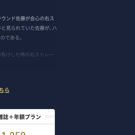
ラウンド佐藤が会心の右ス
と見られていた佐藤が、ハ
のである。
O負けした時の右ストレー
ちら
雑誌＋年額プラン