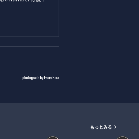
photograph by Essei Hara
もっとみる