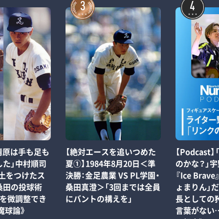
3
4
「清原は手も足も
【絶対エースを追いつめた
【Podcas
した」中村順司
夏①】1984年8月20日＜準
のかな？」
に土をつけたス
決勝：金足農業 VS PL学園・
『Ice Bra
桑田の投球術
桑田真澄＞「3回までは全員
ょまりん」
化を微調整でき
にバントの構えを」
長としての
魔球論》
言葉がない