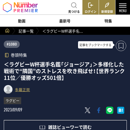
見つける
ログイン
新規登録
動画
最新号
特集
記事一覧
＜ラグビーW杯選手名...
#1080
記事を
ブックマークする
巻頭特集
＜ラグビーW杯選手名鑑「ジョージア」＞多様化した
戦術で“隣国”のストレスを吹き飛ばせ！【世界ランク
11位／優勝オッズ501倍】
多羅正崇
ラグビー
2023/09/09
雑誌ビューワーで読む