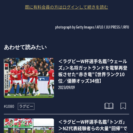
既に有料会員の方はログインして続きを読む
photograph by Getty Images / AFLO / JIJI PRESS / JRFU
あわせて読みたい
＜ラグビーW杯選手名鑑「ウェール
ズ」＞名将ガットランドを電撃再登
板させた“赤き竜”【世界ランク10
位／優勝オッズ34倍】
2023/09/09
ラグビー
#1080
＜ラグビーW杯選手名鑑「トンガ」
＞NZ代表経験者らの大量"回帰"で