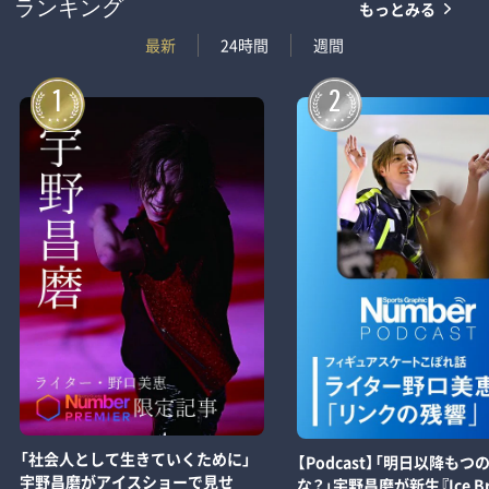
もっとみる
ランキング
最新
24時間
週間
1
2
「社会人として生きていくために」
【Podcast】「明日以降もつ
宇野昌磨がアイスショーで見せ
な？」宇野昌磨が新生『Ice Br