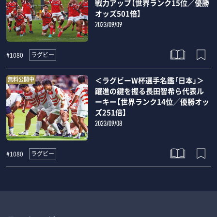
戦力アップ【世界ランク15位／優勝
オッズ501倍】
2023/09/09
ラグビー
#1080
無料公開中
＜ラグビーW杯選手名鑑「日本」＞
躍進の鍵を握る長田智希ら代表ル
ーキー【世界ランク14位／優勝オッ
ズ251倍】
2023/09/08
ラグビー
#1080