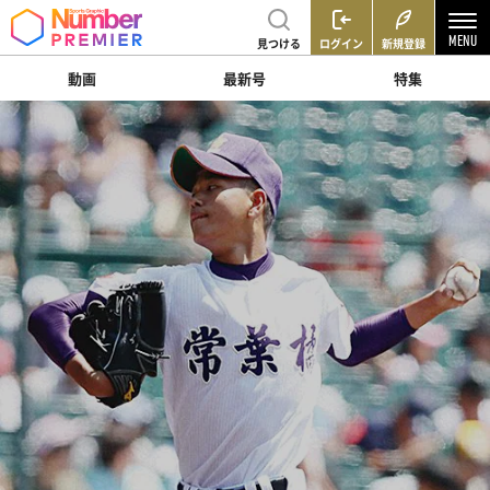
見つける
ログイン
新規登録
動画
最新号
特集