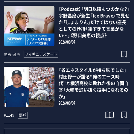
【Podcast】「明日以降もつのかな？」
宇野昌磨が新生『Ice Brave』で見せ
た「しょまりん」だけではない座長
としての矜持「凄すぎて言葉がな
い…」《野口美恵の視点》
2026/08/07
フィギュアスケート
動画・音声
「省エネスタイルが持ち味でした」
村田修一が語る“俺のエース時
代”と横浜高校に敗れた後の自問自
答「大輔を追い抜く投手になれるの
か」
2026/08/07
野球
#1149