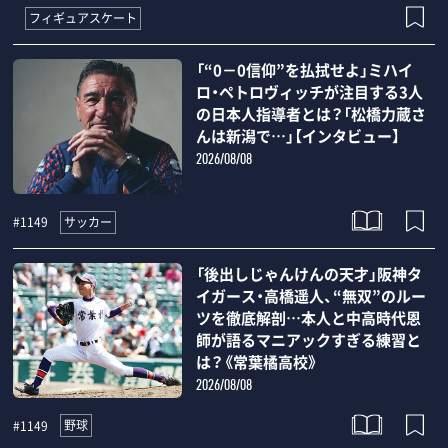
フィギュアスケート
「“0－0信仰”を払拭せよ」ミハイ
ロ・ペトロヴィッチが注目する3人
の日本人指導者とは？「松橋力蔵さ
んは新潟で…」【インタビュー】
2026/08/08
サッカー
#1149
「後出しじゃんけんの天才」阪神タ
イガース・高橋遥人、“無双”のルー
ツを徹底解剖…本人と中高時代恩
師が語るマニアックすぎる練習と
は？《常葉橘高校》
2026/08/08
野球
#1149