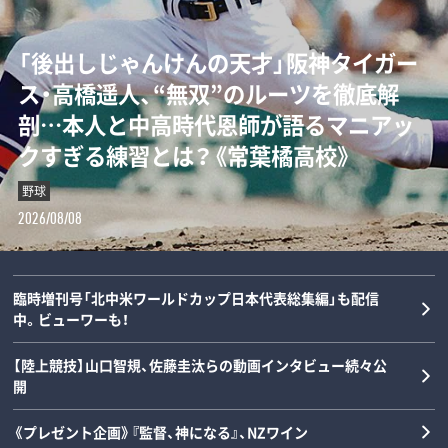
「“0－0信仰”を払拭せよ」ミハイロ・ペト
「後出しじゃんけんの天才」阪神タイガー
ダルビッシュの夏を終わらせた三塁手…
「女の子が男装して校内へ!?」荒木大輔と
ロヴィッチが注目する3人の日本人指導
ス・高橋遥人、“無双”のルーツを徹底解
22年後に浮かべた“笑顔”と“涙”の理由
斎藤佑樹が語る甲子園フィーバーと“あ
者とは？「松橋力蔵さんは新潟で…」【イ
剖…本人と中高時代恩師が語るマニアッ
とは？《最強右腕「甲子園ラストゲーム」
の夏の匂い”「早実は横浜と同じタイプで
ンタビュー】
クすぎる練習とは？《常葉橘高校》
の真実》
した」《スペシャル対談》
サッカー
野球
野球
野球
2026/08/08
2026/08/08
2026/08/07
2026/08/06
臨時増刊号「北中米ワールドカップ日本代表総集編」も配信
中。ビューワーも！
【陸上競技】山口智規、佐藤圭汰らの動画インタビュー続々公
開
《プレゼント企画》『監督、神になる』、NZワイン