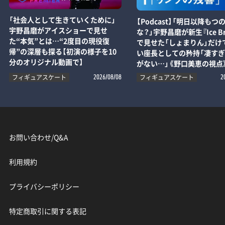
「社会人として生きていくために」
【Podcast】「明日以降もつ
宇野昌磨がアイスショーで見せ
な？」宇野昌磨が新生『Ice Br
た“本気”とは…“2度目の現役復
で見せた「しょまりん」だけ
帰”の深層も探る【初演の様子を10
い座長としての矜持「凄す
分のオリジナル動画で】
がない…」《野口美恵の視点
フィギュアスケート
フィギュアスケート
2026/08/08
2
お問い合わせ/Q&A
利用規約
プライバシーポリシー
特定商取引に関する表記