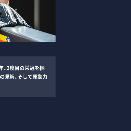
年、3度目の栄冠を掴
の見解、そして原動力