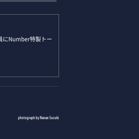
にNumber特製トー
photograph by Nanae Suzuki