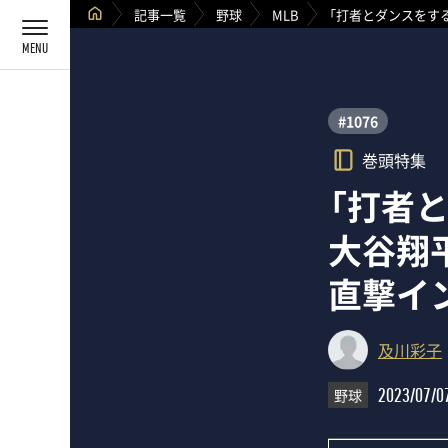
記事一覧
野球
MLB
「打者とダンスをす
#1076
巻頭特集
「打者
大谷翔
直撃イ
及川彩子
野球
2023/07/0