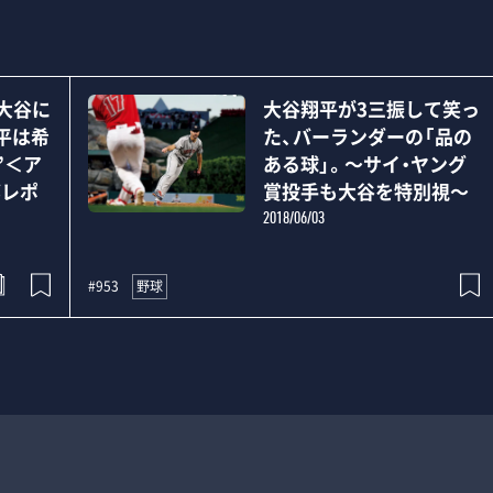
・大谷に
大谷翔平が3三振して笑っ
平は希
た、バーランダーの「品の
”＜ア
ある球」。～サイ・ヤング
部レポ
賞投手も大谷を特別視～
2018/06/03
野球
#953