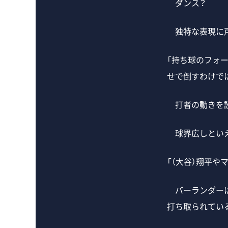
ダンス？
独特な表現に戸
「持ち球のフォ
せで倒すわけで
打者の動きを読
球界広しといえ
「（大谷）翔平や
バーランダーは
打ち取られてい