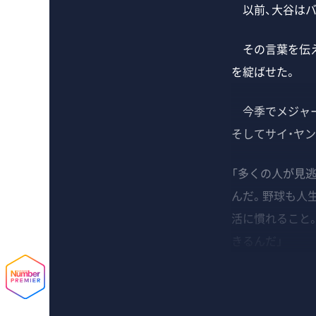
以前、大谷はバ
その言葉を伝え
を綻ばせた。
今季でメジャー1
そしてサイ・ヤ
「多くの人が見
んだ。野球も人
活に慣れること
きるんだ」