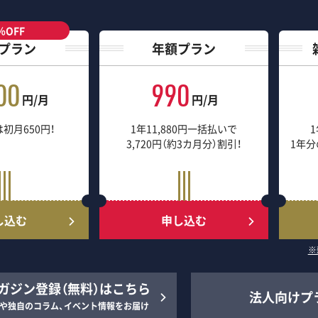
％OFF
プラン
年額プラン
00
990
円/月
円/月
初月650円！
1年11,880円一括払いで
1
3,720円（約3カ月分）割引！
1年分
し込む
申し込む
※
ガジン登録（無料）はこちら
法人向けプ
や独自のコラム、イベント情報をお届け