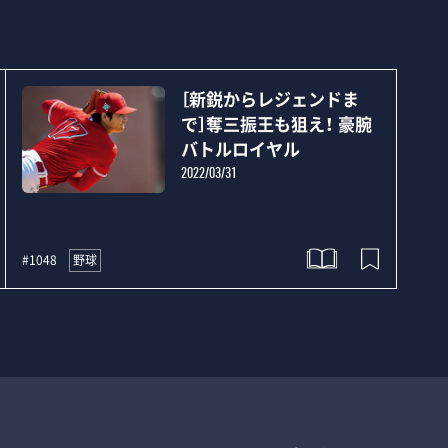
［新鋭からレジェンドま
で］奪三振王も狙え！ 豪腕
バトルロイヤル
2022/03/31
野球
#1048