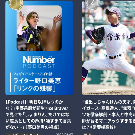
1
2
【Podcast】「明日以降もつのか
「後出しじゃんけんの天才」
な？」宇野昌磨が新生『Ice Brave』
イガース・高橋遥人、“無双”
で見せた「しょまりん」だけではな
ツを徹底解剖…本人と中高
い座長としての矜持「凄すぎて言葉
師が語るマニアックすぎる
がない…」《野口美恵の視点》
は？《常葉橘高校》