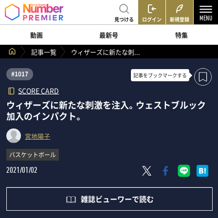
見つける
ログイン
新規登録
動画
最新号
特集
記事一覧
ウィザーズに新たな刺...
#1017
記事を
ブックマークする
SCORE CARD
ウィザーズに新たな刺激を注入。ウェストブルック
加入のインパクト。
宮地陽子
バスケットボール
2021/01/02
雑誌ビューワーで読む