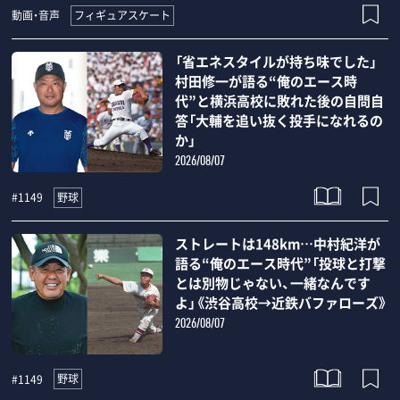
フィギュアスケート
動画・音声
「省エネスタイルが持ち味でした」
村田修一が語る“俺のエース時
代”と横浜高校に敗れた後の自問自
答「大輔を追い抜く投手になれるの
か」
2026/08/07
野球
#1149
ストレートは148km…中村紀洋が
語る“俺のエース時代”「投球と打撃
とは別物じゃない、一緒なんです
よ」《渋谷高校→近鉄バファローズ》
2026/08/07
野球
#1149