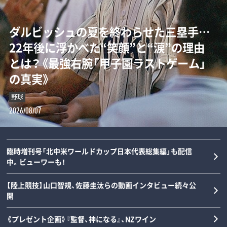
ダルビッシュの夏を終わらせた三塁手…
「女の子が男装して校内へ!?」荒木大輔と
【甲子園】横浜高校の“歴代最強エース”は
「Qちゃん、マジで何してんの！」高橋尚子
22年後に浮かべた“笑顔”と“涙”の理由
斎藤佑樹が語る甲子園フィーバーと“あ
誰なのか…松坂大輔と渡辺元智が語
の愛称を生んだ“裸にアルミホイル”と小
とは？《最強右腕「甲子園ラストゲーム」
の夏の匂い”「早実は横浜と同じタイプで
る“背番号1”の条件「人間的には丹波し
出義雄が書いた鬼メニュー「今日は日本
の真実》
した」《スペシャル対談》
かない」
記録が練習…」《浜田雅功の対談連載》
野球
野球
野球
陸上
2026/08/07
2026/08/06
2026/08/05
2026/08/05
臨時増刊号「北中米ワールドカップ日本代表総集編」も配信
中。ビューワーも！
【陸上競技】山口智規、佐藤圭汰らの動画インタビュー続々公
開
《プレゼント企画》『監督、神になる』、NZワイン