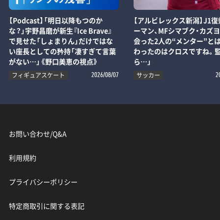
【Podcast】「明日以降もつのか
【アルビレックス新潟】J1復
な？」宇野昌磨が新生『Ice Brave』
ーマン、MFシマブク・カズ
で見せた「しょまりん」だけではな
会った2人の“メンター”とは
い座長としての矜持「凄すぎて言葉
わったのはクロスですね。
がない…」《野口美恵の視点》
ら…」
フィギュアスケート
サッカー
2026/08/07
2
お問い合わせ/Q&A
利用規約
プライバシーポリシー
特定商取引に関する表記