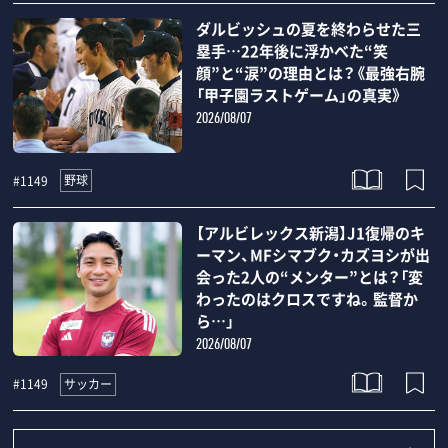
ダルビッシュの夏を終わらせた三
塁手…22年後に浮かべた“笑
顔”と“涙”の理由とは？《最強右腕
「甲子園ラストゲーム」の真実》
2026/08/07
野球
#1149
【アルビレックス新潟】J1復帰のキ
ーマン、MFシマブク・カズヨシが出
会った2人の“メンター”とは？「変
わったのはクロスですね。監督か
ら…」
2026/08/07
サッカー
#1149