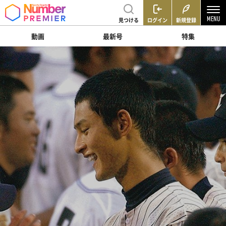
見つける
ログイン
新規登録
動画
最新号
特集