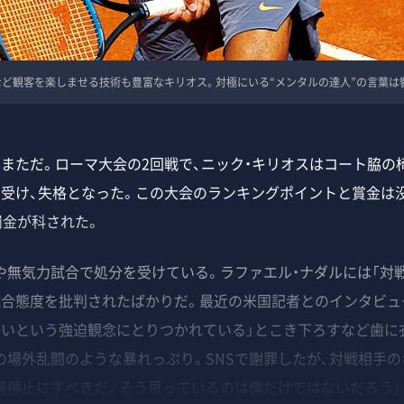
ど観客を楽しませる技術も豊富なキリオス。対極にいる“メンタルの達人”の言葉は
まただ。ローマ大会の2回戦で、ニック・キリオスはコート脇の
を受け、失格となった。この大会のランキングポイントと賞金は没
の罰金が科された。
無気力試合で処分を受けている。ラファエル・ナダルには「対
試合態度を批判されたばかりだ。最近の米国記者とのインタビュ
たいという強迫観念にとりつかれている」とこき下ろすなど歯に
の場外乱闘のような暴れっぷり。SNSで謝罪したが、対戦相手の
場停止にすべきだ。そう思っているのは僕だけではないだろう」