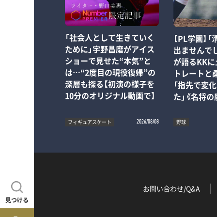
「社会人として生きていく
【PL学園】
ために」宇野昌磨がアイス
出ませんで
ショーで見せた“本気”と
が語るKK
は…“2度目の現役復帰”の
トレートと
深層も探る【初演の様子を
「指先で変
10分のオリジナル動画で】
た」《名将の
フィギュアスケート
野球
2026/08/08
お問い合わせ/Q&A
見つける