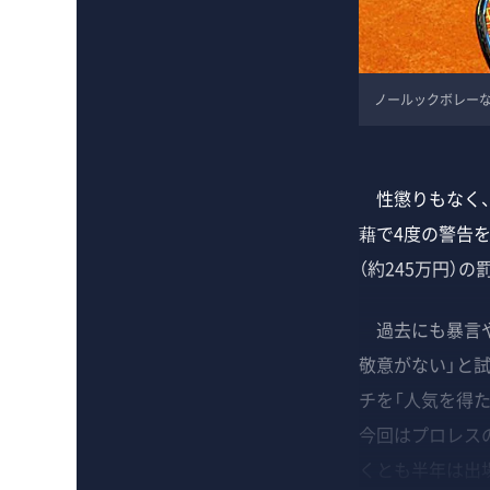
ノールックボレーな
性懲りもなく、
藉で4度の警告
（約245万円）
過去にも暴言や
敬意がない」と
チを「人気を得
今回はプロレス
くとも半年は出