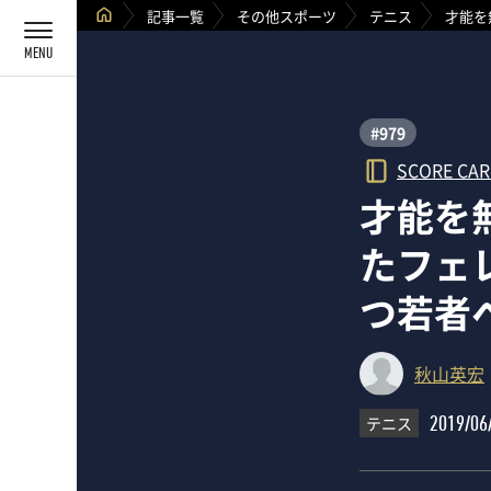
記事一覧
その他スポーツ
テニス
才能を
#979
SCORE CA
才能を
たフェ
つ若者
秋山英宏
テニス
2019/06