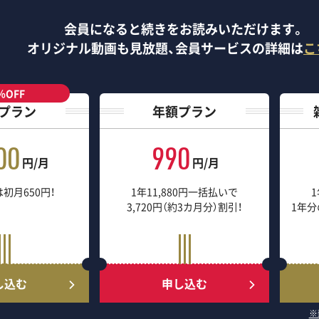
会員になると続きをお読みいただけます。
オリジナル動画も見放題、
会員サービスの詳細は
こ
％OFF
プラン
年額プラン
00
990
円/月
円/月
初月650円！
1年11,880円一括払いで
1
3,720円（約3カ月分）割引！
1年分
し込む
申し込む
※