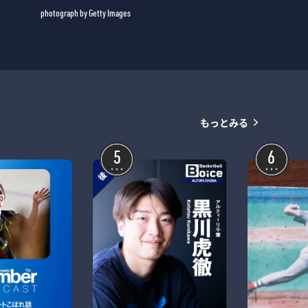
photograph by Getty Images
もっとみる
5
6