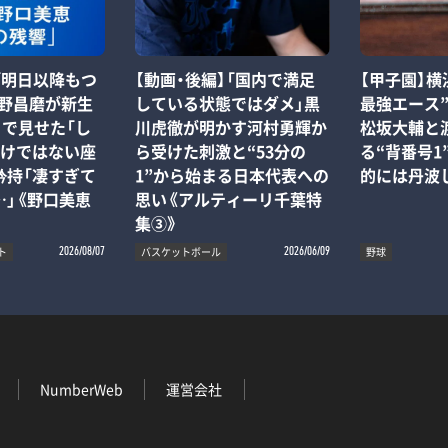
【動画・後編】「国内で満足
t】「明日以降もつ
【甲子園】横
している状態ではダメ」黒
宇野昌磨が新生
最強エース
川虎徹が明かす河村勇輝か
ve』で見せた「し
松坂大輔と
ら受けた刺激と“53分の
だけではない座
る“背番号1
1”から始まる日本代表への
矜持「凄すぎて
的には丹波
思い《アルティーリ千葉特
…」《野口美恵
集③》
ト
バスケットボール
野球
2026/08/07
2026/06/09
NumberWeb
運営会社