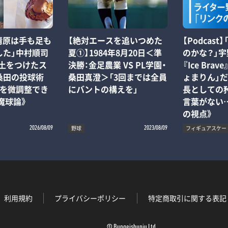
「清原は手も足も
【絶対エースを追いつめた
【Podcas
した」中村順司
夏①】1984年8月20日＜準
のかな？」
に土をつけたス
決勝：金足農業 VS PL学園・
『Ice Bra
桑田の投球術
桑田真澄＞「3回までは全員
ょまりん」
化を微調整でき
にバントの構えを」
長としての
魔球論》
言葉がない
の視点》
野球
フィギュアスケー
2026/08/09
2023/08/09
利用規約
プライバシーポリシー
特定商取引に関する表記
© Bungeishunju Ltd.