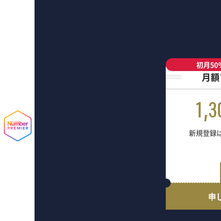
初月50
月額
1,3
新規登録は
申