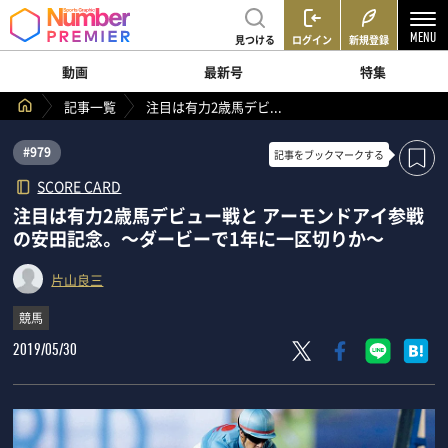
見つける
ログイン
新規登録
動画
最新号
特集
記事一覧
注目は有力2歳馬デビ...
#979
記事を
ブックマークする
SCORE CARD
注目は有力2歳馬デビュー戦と アーモンドアイ参戦
の安田記念。 ～ダービーで1年に一区切りか～
片山良三
競馬
2019/05/30