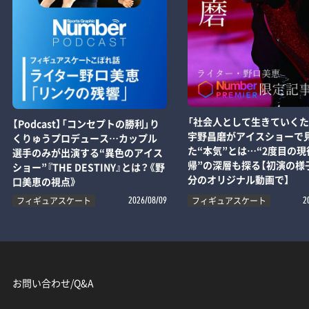
「社会人として生きていくた
【Podcast】「コンセプトの勝利」り
宇野昌磨がアイスショーで
くりゅうプロデュース…カップル
た“本気”とは…“2度目の現
選手のみが出演する“異色のアイス
帰”の深層も探る【初演の様子
ショー”『THE DESTINY』とは？《野
分のオリジナル動画で】
口美恵の視点》
フィギュアスケート
フィギュアスケート
2026/08/09
2
お問い合わせ/Q&A