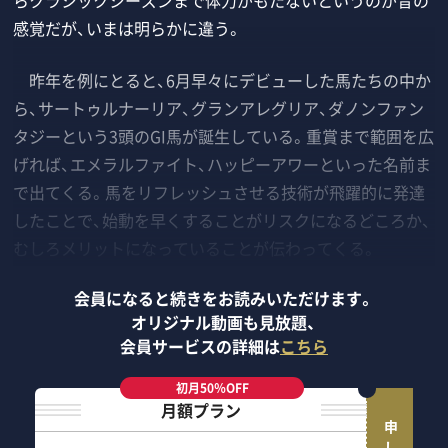
らクラシックシーズンまで体力がもたないというのが昔の
感覚だが、いまは明らかに違う。
昨年を例にとると、6月早々にデビューした馬たちの中か
ら、サートゥルナーリア、グランアレグリア、ダノンファン
タジーという3頭のGI馬が誕生している。重賞まで範囲を広
げれば、エメラルファイト、ハッピーアワーといった名前ま
で出てくる。馬をリフレッシュさせる技術が飛躍的に発達
したことで、始動を早くすることがリスクになるどころか、
むしろメリットになっていることが伝わってくる。
会員になると続きをお読みいただけます。
オリジナル動画も見放題、
会員サービスの詳細は
こちら
初月50％OFF
月額プラン