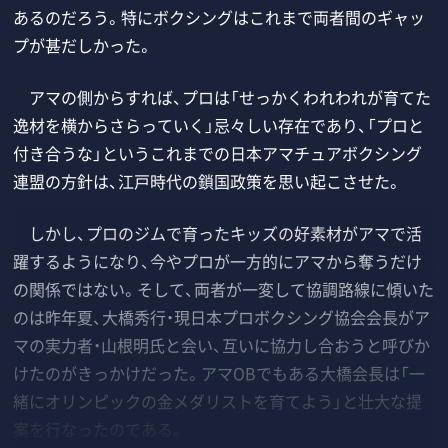
あるのだろう。特にボクシングはこれまで両者間のギャッ
プが甚だしかった。
アマの側からすれば、プロは「せっかくわれわれが育てた
逸材を横からさらっていく」忌々しい存在であり、「プロと
付き合うな」というこれまでの日本アマチュアボクシング
連盟の方針は、江戸時代の鎖国政策を思い起こさせた。
しかし、プロのジムで育ったキッズの好素材がアマで活
躍するようになり、今やプロが一方的にアマから奪うだけ
の関係ではない。そして、両者が一変して協調路線に傾いた
のは昨年夏、大橋秀行・現日本プロボクシング協会会長がア
マの実力者・山根明氏と会い、互いに協力し合おうと呼びか
けたのがきっかけだった。アマOBでもある大橋会長は「一
緒にオリンピックの金メダリストを育てよう」と壮大な提
案を行なったのである。