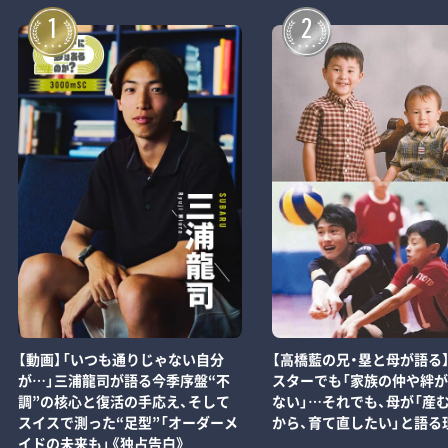
1
2
【動画】「いつも通りじゃない自分
【高橋藍の兄・塁と母が語る
が…」三浦龍司が語る今季序盤“不
スターでも「家族の仲や絆
調”の核心と復活の手応え、そして
ない」…それでも、母が「産
スイスで測った“足型”「オーダーメ
から、育て直したい」と語る
イドの未来も」《独占告白》