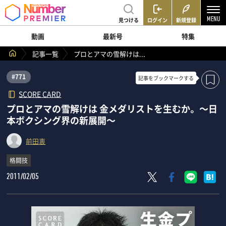
見つける
ログイン
新規登録
動画
最新号
特集
記事一覧
プロとアマの雪解けは...
#771
記事を
ブックマークする
SCORE CARD
プロとアマの雪解けは 金メダリストを生むか。 ～日
本ボクシング界の新展開～
前田衷
格闘技
2011/02/05