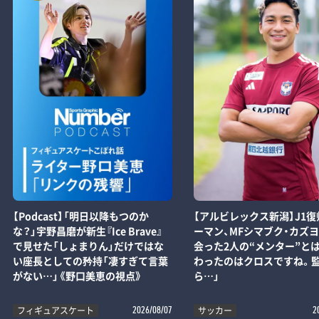
【Podcast】「明日以降もつのか
【アルビレックス新潟】J1復
な？」宇野昌磨が新生『Ice Brave』
ーマン、MFシマブク・カズ
で見せた「しょまりん」だけではな
会った2人の“メンター”とは
い座長としての矜持「凄すぎて言葉
わったのはクロスですね。
がない…」《野口美恵の視点》
ら…」
フィギュアスケート
サッカー
2026/08/07
2