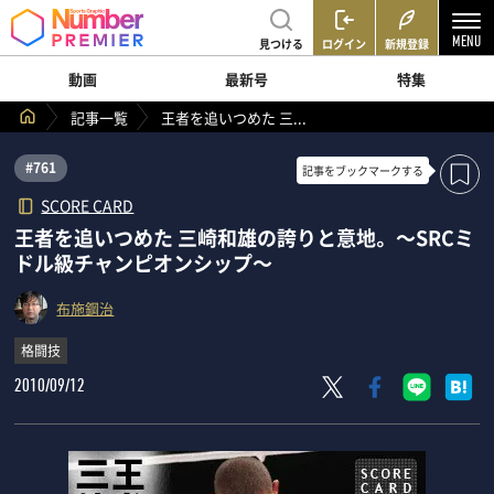
見つける
ログイン
新規登録
動画
最新号
特集
記事一覧
王者を追いつめた 三...
#761
記事を
ブックマークする
SCORE CARD
王者を追いつめた 三崎和雄の誇りと意地。 ～SRCミ
ドル級チャンピオンシップ～
布施鋼治
格闘技
2010/09/12