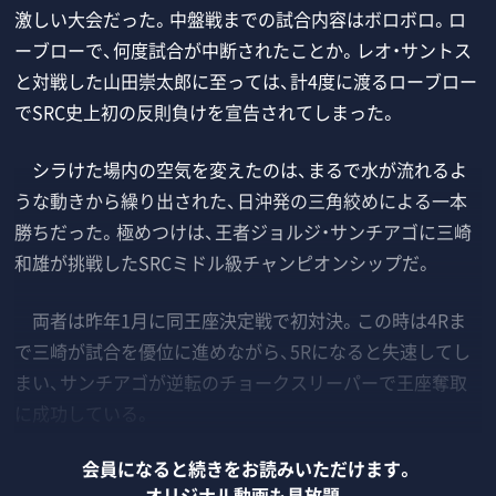
激しい大会だった。中盤戦までの試合内容はボロボロ。ロ
ーブローで、何度試合が中断されたことか。レオ・サントス
と対戦した山田崇太郎に至っては、計4度に渡るローブロー
でSRC史上初の反則負けを宣告されてしまった。
シラけた場内の空気を変えたのは、まるで水が流れるよ
うな動きから繰り出された、日沖発の三角絞めによる一本
勝ちだった。極めつけは、王者ジョルジ・サンチアゴに三崎
和雄が挑戦したSRCミドル級チャンピオンシップだ。
両者は昨年1月に同王座決定戦で初対決。この時は4Rま
で三崎が試合を優位に進めながら、5Rになると失速してし
まい、サンチアゴが逆転のチョークスリーパーで王座奪取
に成功している。
会員になると続きをお読みいただけます。
オリジナル動画も見放題、