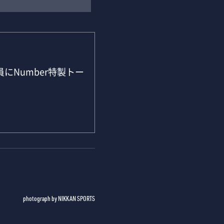
にNumber特製トー
photograph by NIKKAN SPORTS