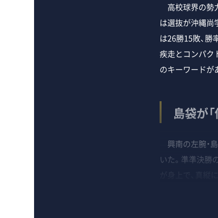
高校球界の勢力
は選抜が沖縄尚
は26勝15敗、勝
疾走とコンパク
のキーワードが
島袋が「
興南の左腕・島
いた。準準決勝
が身上で、真縦