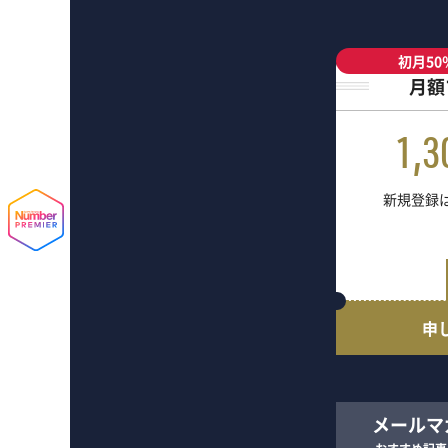
初月50
月額
1,3
新規登録は
申
メールマ