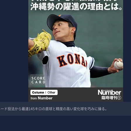
ード投法から最速145キロの直球と精度の高い変化球を巧みに操る。