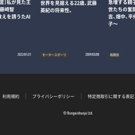
言］私が見た王
急増する親
世界を見据える22歳、武藤
―藤崎智
世たちの奮闘
英紀の将来性。
「教えを請うたAI
吉、畑中、
子～
モータースポーツ
格闘技
2022/01/21
2009/03/08
利用規約
プライバシーポリシー
特定商取引に関する表記
© Bungeishunju Ltd.