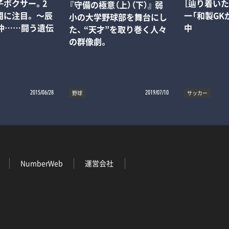
子ボクサー。2
［辿り着い
『守備の極意（上）（下）』 弱
に注目。 ～辰
一「和製GK
小の大学野球部を舞台にし
平仲……闘う遺伝
中
た、 “天才”を取り巻く人々
の群像劇。
野球
サッカー
2015/06/28
2019/07/10
NumberWeb
運営会社