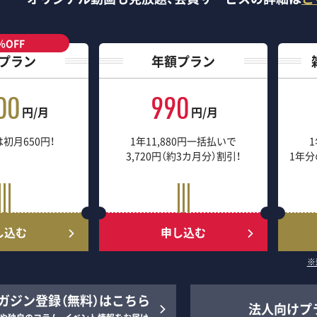
％OFF
プラン
年額プラン
00
990
円/月
円/月
初月650円！
1年11,880円一括払いで
1
3,720円（約3カ月分）割引！
1年分
し込む
申し込む
※
ガジン登録（無料）はこちら
法人向けプ