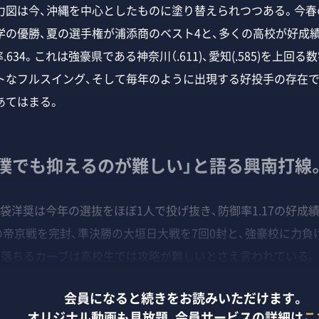
図は今、沖縄を中心としたものに塗り替えられつつある。今春の
学の優勝、夏の選手権が浦添商のベスト4と、多くの高校が好成績
率.634。これは強豪県である神奈川（.611)、愛知(.585)を上
トなフルスイング、そして毎年のように出現する好投手の存在で
あてはまる。
僕でも抑えるのが難しい」と語る興南打線
袋洋奨は今年の選抜をほぼ1人で投げ抜き、防御率1.17の好成
の帝京戦を完封、準決勝の大垣日大戦を7回0封と、強豪校に力負
に落ちるカーブは高校生では攻略が難しいとさえ言われている。
会員になると続きをお読みいただけます。
オリジナル動画も見放題、
会員サービスの詳細は
こ