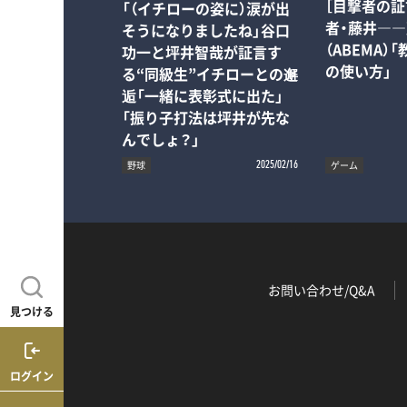
［目撃者の証
「（イチローの姿に）涙が出
者・藤井―
そうになりましたね」谷口
（ABEMA）
功一と坪井智哉が証言す
の使い方」
る“同級生”イチローとの邂
逅「一緒に表彰式に出た」
「振り子打法は坪井が先な
んでしょ？」
野球
ゲーム
2025/02/16
お問い合わせ/Q&A
見つける
ログイン