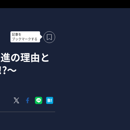
記事を
ブックマークする
躍進の理由と
?～