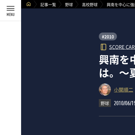
記事一覧
野球
高校野球
興南を中心に強
#2010
SCORE CA
興南を
は。 ～
小関順二
野球
2010/06/1