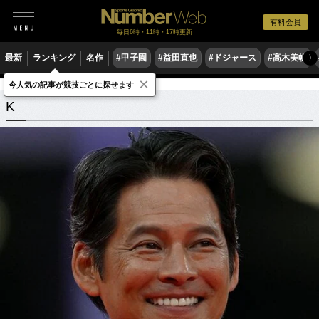
有料会員
毎日6時・11時・17時更新
最新
ランキング
名作
#甲子園
#益田直也
#ドジャース
#高木美帆
〉
×
今人気の記事が競技ごとに探せます
K
関連記事
K