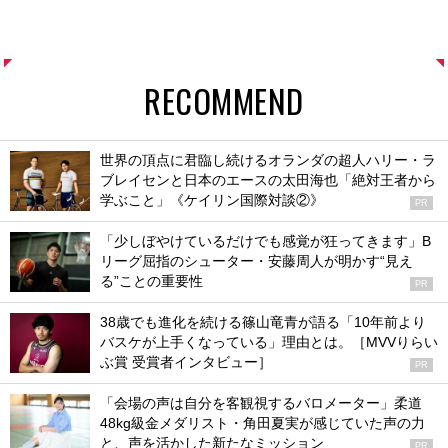
RECOMMEND
世界の頂点に君臨し続けるオランダの超人ハリー・ラ
ブレイセンと日本のエースの太田海也「絶対王者から
学ぶこと」《ケイリン国際対談②》
PR
「少しぼやけているだけでも感覚が狂ってきます」B
リーグ屈指のシューター・安藤周人が明かす“見え
る”ことの重要性
PR
38歳でも進化を続ける篠山竜青が語る「10年前より
バスケが上手くなっている」理由とは。［MVVりらい
ぶ賞 受賞者インタビュー］
PR
「会場の声は自分を客観視するバロメーター」柔道
48kg級金メダリスト・角田夏実が感じていた声の力
と、声を活かした新たなミッション
PR