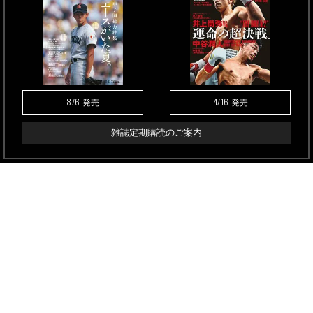
8/6
4/16
発売
発売
雑誌定期購読のご案内