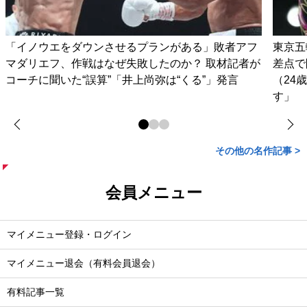
「イノウエをダウンさせるプランがある」敗者アフ
東京五
マダリエフ、作戦はなぜ失敗したのか？ 取材記者が
差点で
コーチに聞いた“誤算”「井上尚弥は“くる”」発言
（24
す」
その他の名作記事 >
会員メニュー
マイメニュー登録・ログイン
マイメニュー退会（有料会員退会）
有料記事一覧