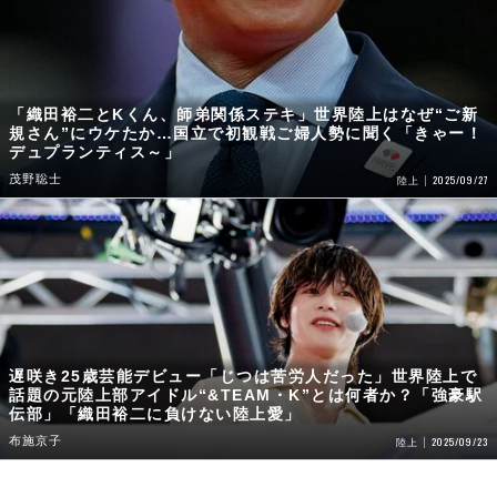
「織田裕二とKくん、師弟関係ステキ」世界陸上はなぜ“ご新
規さん”にウケたか…国立で初観戦ご婦人勢に聞く「きゃー！
デュプランティス～」
茂野聡士
2025/09/27
陸上
遅咲き25歳芸能デビュー「じつは苦労人だった」世界陸上で
話題の元陸上部アイドル“&TEAM・K”とは何者か？「強豪駅
伝部」「織田裕二に負けない陸上愛」
布施京子
2025/09/23
陸上