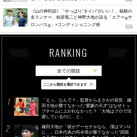
《山の神対談》「やっぱり“タイパ”がいい！」箱根の
名ランナー、柏原竜二と神野大地が語る「エアー
サ
®
ロンパス
」×コンディショニング術
®
PR
RANKING
全ての競技
×
ここから競技を選択できます
最新
24時間
週間
「えっ、なんで？」監督からまさかの宣告…鎌
田大地が勝てなかった“愛媛の天才”はなぜトッ
プチームに上がれなかった？「大地はプロで活
躍しているのに…と」
鎌田大地が「彼がアーセナルなら、僕はマンU
に…」日本代表の司令塔が勝てなかった“四国