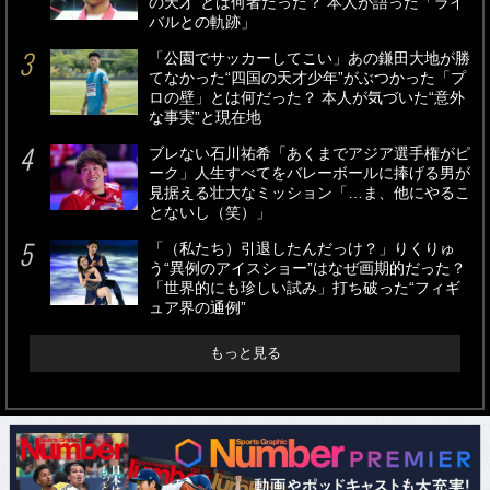
の天才”とは何者だった？ 本人が語った「ライ
バルとの軌跡」
「公園でサッカーしてこい」あの鎌田大地が勝
てなかった“四国の天才少年”がぶつかった「プ
ロの壁」とは何だった？ 本人が気づいた“意外
な事実”と現在地
ブレない石川祐希「あくまでアジア選手権がピ
ーク」人生すべてをバレーボールに捧げる男が
見据える壮大なミッション「…ま、他にやるこ
とないし（笑）」
「（私たち）引退したんだっけ？」りくりゅ
う“異例のアイスショー”はなぜ画期的だった？
「世界的にも珍しい試み」打ち破った“フィギ
ュア界の通例”
もっと見る