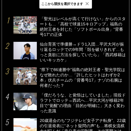
×
ここから競技を選択できます
最新
24時間
週間
「聖光はレベルが高くて行けない」からのスタ
ートも…「高校で球速15キロアップ」福島の
絶対王者を封じた「ソフトボール出身」“背番
号17”の正体
仙台育英で準優勝→ドラ1入団…平沢大河が振
り返るロッテでの9年間「殻を破りきれず…も
っと貪欲に方法を探していたら」「西武移籍は
いいキッカケ」
“県下で86連勝中”福島の絶対王者・聖光学院は
なぜ敗れたのか…「許したヒットはわずか2
本」伏兵チームの「背番号17」ナゾの右腕は
何者だった？
「僕だろうな、と覚悟はしていました」現役ド
ラフトでロッテ→西武へ…平沢大河が移籍2年
目で“覚醒”の理由「目的が明確に」大きく変わ
った意識
20歳退会のち“フジテレビ女子アナ転身”、22歳
の引退発表に“ネット疑問の声”も…将棋女流棋