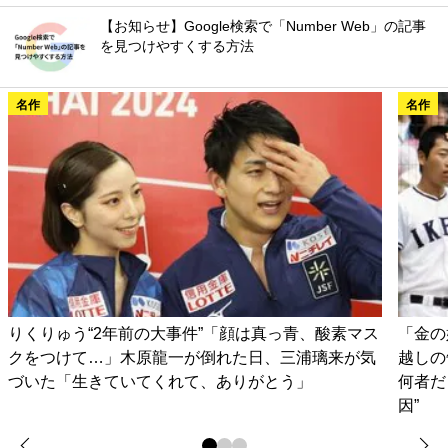
【お知らせ】Google検索で「Number Web」の記事
を見つけやすくする方法
名作
名作
りくりゅう“2年前の大事件”「顔は真っ青、酸素マス
「金の
クをつけて…」木原龍一が倒れた日、三浦璃来が気
越しの
づいた「生きていてくれて、ありがとう」
何者だ
因”