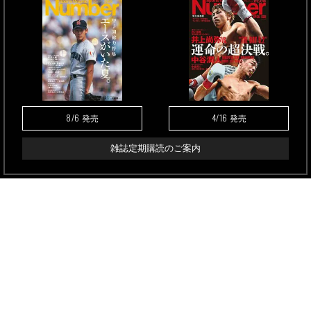
8/6
4/16
発売
発売
雑誌定期購読のご案内