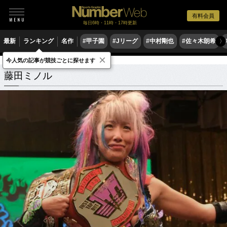
有料会員
毎日6時・11時・17時更新
最新
ランキング
名作
#甲子園
#Jリーグ
#中村剛也
#佐々木朗希
〉
×
今人気の記事が競技ごとに探せます
藤田ミノル
関連記事
藤田ミノル