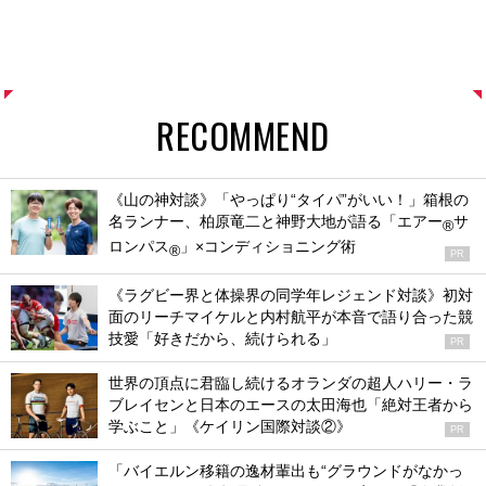
RECOMMEND
《山の神対談》「やっぱり“タイパ”がいい！」箱根の
名ランナー、柏原竜二と神野大地が語る「エアー
サ
®
ロンパス
」×コンディショニング術
®
PR
《ラグビー界と体操界の同学年レジェンド対談》初対
面のリーチマイケルと内村航平が本音で語り合った競
技愛「好きだから、続けられる」
PR
世界の頂点に君臨し続けるオランダの超人ハリー・ラ
ブレイセンと日本のエースの太田海也「絶対王者から
学ぶこと」《ケイリン国際対談②》
PR
「バイエルン移籍の逸材輩出も“グラウンドがなかっ