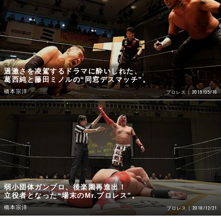
過激さを凌駕するドラマに酔いしれた、
葛西純と藤田ミノルの“同窓デスマッチ”。
橋本宗洋
2019/05/16
プロレス
弱小団体ガンプロ、後楽園再進出！
立役者となった“場末のMr.プロレス”。
橋本宗洋
2018/12/21
プロレス