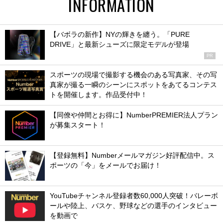
INFORMATION
【バボラの新作】NYの輝きを纏う。「PURE
DRIVE」と最新シューズに限定モデルが登場
PR
スポーツの現場で撮影する機会のある写真家、その写
真家が撮る一瞬のシーンにスポットをあてるコンテス
トを開催します。作品受付中！
【同僚や仲間とお得に】NumberPREMIER法人プラン
が募集スタート！
【登録無料】Numberメールマガジン好評配信中。ス
ポーツの「今」をメールでお届け！
YouTubeチャンネル登録者数60,000人突破！バレーボ
ールや陸上、バスケ、野球などの選手のインタビュー
を動画で