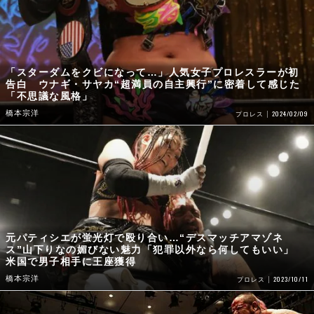
「スターダムをクビになって…」人気女子プロレスラーが初
告白 ウナギ・サヤカ“超満員の自主興行”に密着して感じた
「不思議な風格」
橋本宗洋
2024/02/09
プロレス
元パティシエが蛍光灯で殴り合い…“デスマッチアマゾネ
ス”山下りなの媚びない魅力「犯罪以外なら何してもいい」
米国で男子相手に王座獲得
橋本宗洋
2023/10/11
プロレス