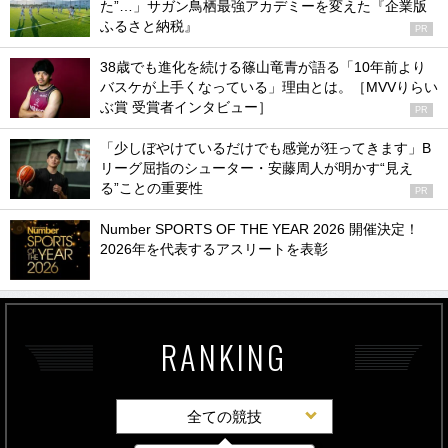
た”…」サガン鳥栖最強アカデミーを変えた『企業版
ふるさと納税』
PR
38歳でも進化を続ける篠山竜青が語る「10年前より
バスケが上手くなっている」理由とは。［MVVりらい
ぶ賞 受賞者インタビュー］
PR
「少しぼやけているだけでも感覚が狂ってきます」B
リーグ屈指のシューター・安藤周人が明かす“見え
る”ことの重要性
PR
Number SPORTS OF THE YEAR 2026 開催決定！
2026年を代表するアスリートを表彰
RANKING
全ての競技