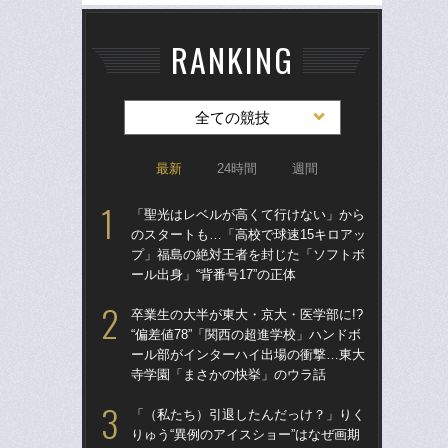
RANKING
全ての競技
最新
24時間
週間
「聖光はレベルが高くて行けない」から
「
のスタートも…「高校で球速15キロアッ
のス
プ」福島の絶対王者を封じた「ソフトボ
プ
ール出身」“背番号17”の正体
ール
卒業生の大半が東大・京大・医学部に!?
ド
“偏差値78”「関西の超進学校」ハンドボ
翔平
ール部がインターハイ出場の衝撃…東大
も…
寺学園「まさかの快挙」のウラ話
サ
「（私たち）引退したんだっけ？」りく
「
りゅう“異例のアイスショー”はなぜ画期
璃