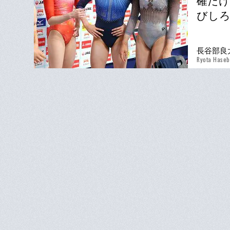
確だけ
びしろ
長谷部良
Ryota Hase