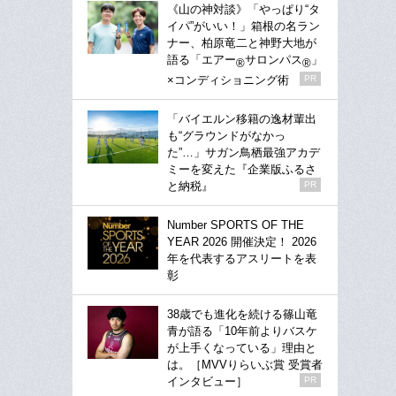
《山の神対談》「やっぱり“タ
イパ”がいい！」箱根の名ラン
ナー、柏原竜二と神野大地が
語る「エアー
サロンパス
」
®
®
×コンディショニング術
PR
「バイエルン移籍の逸材輩出
も“グラウンドがなかっ
た”…」サガン鳥栖最強アカデ
ミーを変えた『企業版ふるさ
と納税』
PR
Number SPORTS OF THE
YEAR 2026 開催決定！ 2026
年を代表するアスリートを表
彰
38歳でも進化を続ける篠山竜
青が語る「10年前よりバスケ
が上手くなっている」理由と
は。［MVVりらいぶ賞 受賞者
インタビュー］
PR