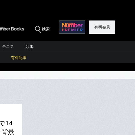
有料会員
検索
テニス
競馬
有料記事
で14
」背景