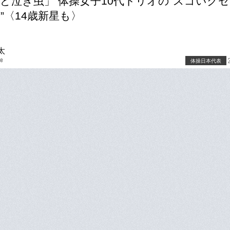
ど泣き虫」 体操女子10代トリオの“スゴいク
”〈14歳新星も〉
太
be
体操日本代表