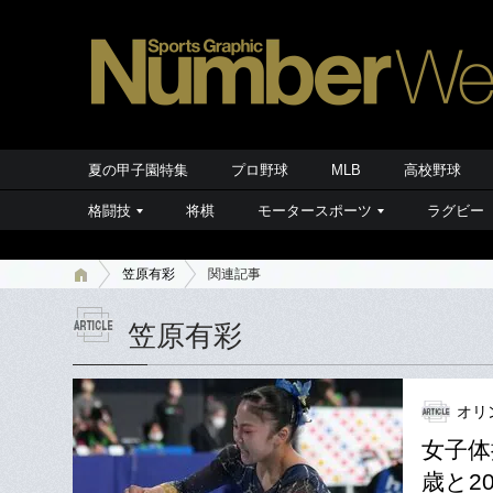
夏の甲子園特集
プロ野球
MLB
高校野球
格闘技
将棋
モータースポーツ
ラグビー
笠原有彩
関連記事
笠原有彩
オリ
女子体
歳と2