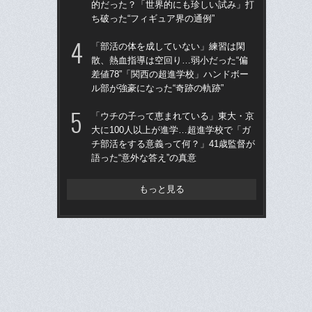
的だった？「世界的にも珍しい試み」打
う“
ち破った“フィギュア界の通例”
裏
「部活の体を成していない」練習は閑
仙
散、熱血指導は空回り…弱小だった“偏
河
差値78”「関西の超進学校」ハンドボー
り
ル部が強豪になった“奇跡の軌跡”
た
「ウチの子って恵まれている」東大・京
「
大に100人以上が進学…超進学校で「ガ
公立
チ部活をする意義って何？」41歳監督が
でも
語った“意外な答え”の真意
は
もっと見る