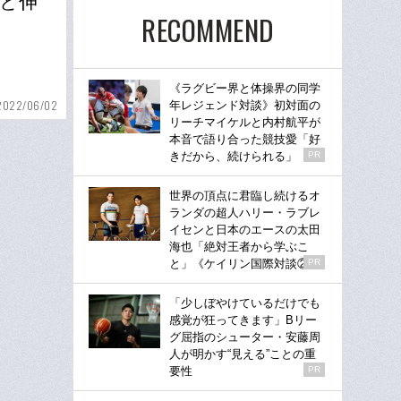
セと伸
RECOMMEND
《ラグビー界と体操界の同学
2022/06/02
年レジェンド対談》初対面の
リーチマイケルと内村航平が
本音で語り合った競技愛「好
きだから、続けられる」
PR
世界の頂点に君臨し続けるオ
ランダの超人ハリー・ラブレ
イセンと日本のエースの太田
海也「絶対王者から学ぶこ
と」《ケイリン国際対談②》
PR
「少しぼやけているだけでも
感覚が狂ってきます」Bリー
グ屈指のシューター・安藤周
人が明かす“見える”ことの重
要性
PR