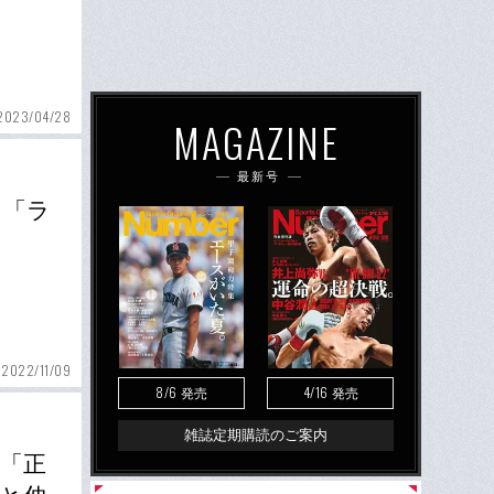
2023/04/28
MAGAZINE
最新号
 「ラ
2022/11/09
8/6
4/16
発売
発売
雑誌定期購読のご案内
「正