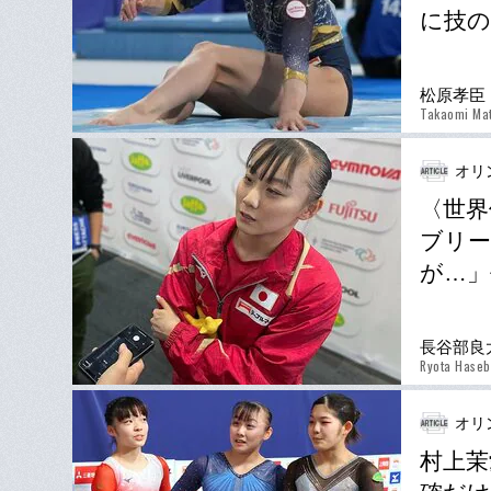
に技の
松原孝臣
Takaomi Ma
オリ
〈世界
ブリー
が…」
長谷部良
Ryota Hase
オリ
村上茉