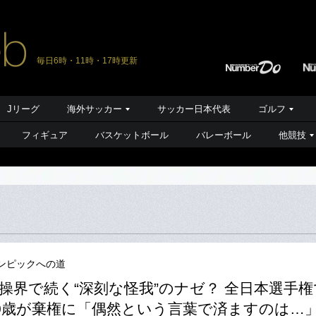
毎日6時・11時・17時更新
Jリーグ
海外サッカー
サッカー日本代表
ゴルフ
フィギュア
バスケットボール
バレーボール
他競技
ンピックへの道
操界で続く“深刻な怪我”のナゼ？ 全日本選手権
0歳が棄権に「偶然という言葉で済ますのは…