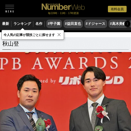
有料会員
毎日6時・11時・17時更新
最新
ランキング
名作
#甲子園
#益田直也
#ドジャース
#高木美帆
〉
×
今人気の記事が競技ごとに探せます
秋山登
関連記事
秋山登