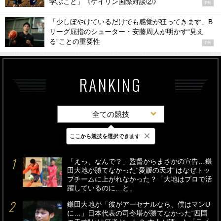
学ぶこと」《ケイリン国際対談②》
PR
「少しぼやけているだけでも感覚が狂ってきます」B
リーグ屈指のシューター・安藤周人が明かす“見え
る”ことの重要性
PR
RANKING
全ての競技
×
ここから競技を選択できます
最新
24時間
週間
「えっ、なんで？」監督からまさかの宣告…鎌
田大地が勝てなかった“愛媛の天才”はなぜトッ
プチームに上がれなかった？「大地はプロで活
躍しているのに…と」
鎌田大地が「彼がアーセナルなら、僕はマンU
に…」日本代表の司令塔が勝てなかった“四国