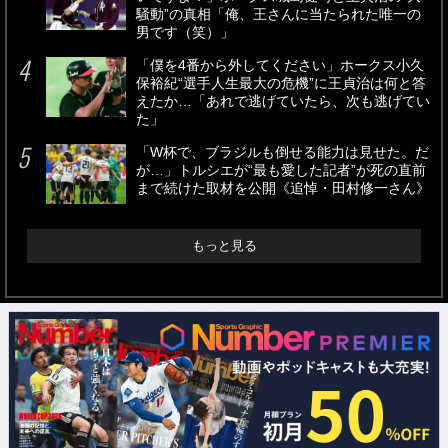
騒動”の真相「俺、王さんに当たられた唯一の
男です（笑）」
「僕を4番から外してください」ホークス小久
保裕紀“選手人生最大の危機”に王貞治は何と答
えたか…「あれで逃げていたら、次も逃げてい
た」
「W杯で、ブラジルも倒せる能力は見せた。だ
が…」トルシエが“最も愛した記者”が死の直前
まで続けた取材を公開《追悼・田村修一さん》
もっと見る