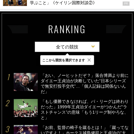
学ぶこと」《ケイリン国際対談②》
PR
RANKING
全ての競技
×
ここから競技を選択できます
最新
24時間
週間
「おい、ノーヒットだぞ？」落合博満より前に
ダイエー王貞治が決断していた“日本シリーズ
で無安打投手交代”…「個人記録は関係ないん
だ」
「もし優勝できなければ、パ・リーグは終わり
だった」1999年王貞治ダイエーがつかんだ“ラ
ストチャンス”の意味「もう1リーグ制やろな、
と」
「お前、監督の椅子を蹴るとは！」「蹴ってな
いですよ！」ホークス城島健司と王貞治の“大