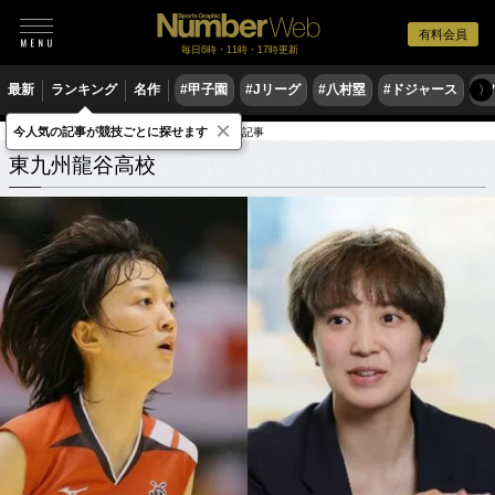
有料会員
毎日6時・11時・17時更新
最新
ランキング
名作
#甲子園
#Jリーグ
#八村塁
#ドジャース
#
〉
×
今人気の記事が競技ごとに探せます
学校
大分県
東九州龍谷高校
関連記事
東九州龍谷高校