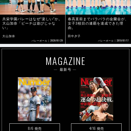
共栄学園バレーはなぜ“楽しい”か。
春高直前までバラバラの金蘭会が、
大山加奈「ビーチは遊びじゃな
女子3校目の連覇を達成できた理
い」
由。
大山加奈
田中夕子
2020/01/29
2019/01/17
バレーボール
バレーボール
MAGAZINE
最新号
8/6
4/16
発売
発売