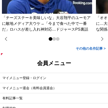
「チーズステーキ美味しいな」大谷翔平のユーモア
「オオ
に敵地メディア大ウケ→「今まで食べた中で一番
に…大
だ」ロハスが差し入れ神対応…ドジャースPS裏話
な関係
その他の名作記事 >
会員メニュー
マイメニュー登録・ログイン
マイメニュー退会（有料会員退会）
有料記事一覧