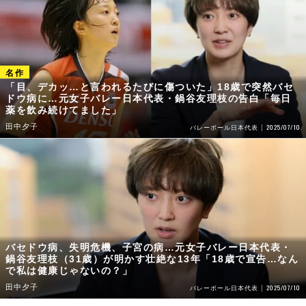
「目、デカッ…と言われるたびに傷ついた」18歳で突然バセ
ドウ病に…元女子バレー日本代表・鍋谷友理枝の告白「毎日
薬を飲み続けてました」
田中夕子
2025/07/10
バレーボール日本代表
バセドウ病、失明危機、子宮の病…元女子バレー日本代表・
鍋谷友理枝（31歳）が明かす壮絶な13年「18歳で宣告…なん
で私は健康じゃないの？」
田中夕子
2025/07/10
バレーボール日本代表