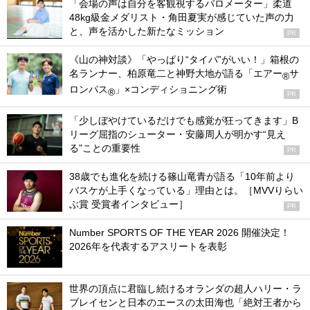
「会場の声は自分を客観視するバロメーター」柔道
48kg級金メダリスト・角田夏実が感じていた声の力
と、声を活かした新たなミッション
PR
《山の神対談》「やっぱり“タイパ”がいい！」箱根の
名ランナー、柏原竜二と神野大地が語る「エアー
サ
®
ロンパス
」×コンディショニング術
®
PR
「少しぼやけているだけでも感覚が狂ってきます」B
リーグ屈指のシューター・安藤周人が明かす“見え
る”ことの重要性
PR
38歳でも進化を続ける篠山竜青が語る「10年前より
バスケが上手くなっている」理由とは。［MVVりらい
ぶ賞 受賞者インタビュー］
PR
Number SPORTS OF THE YEAR 2026 開催決定！
2026年を代表するアスリートを表彰
世界の頂点に君臨し続けるオランダの超人ハリー・ラ
ブレイセンと日本のエースの太田海也「絶対王者から