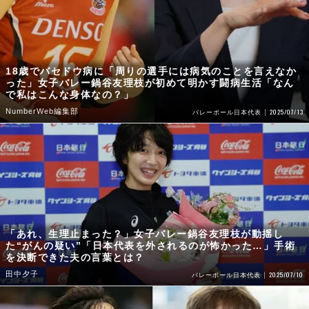
18歳でバセドウ病に「周りの選手には病気のことを言えなか
った」女子バレー鍋谷友理枝が初めて明かす闘病生活「なん
で私はこんな身体なの？」
NumberWeb編集部
2025/07/13
バレーボール日本代表
「あれ、生理止まった？」女子バレー鍋谷友理枝が動揺し
た“がんの疑い”「日本代表を外されるのが怖かった…」手術
を決断できた夫の言葉とは？
田中夕子
2025/07/10
バレーボール日本代表