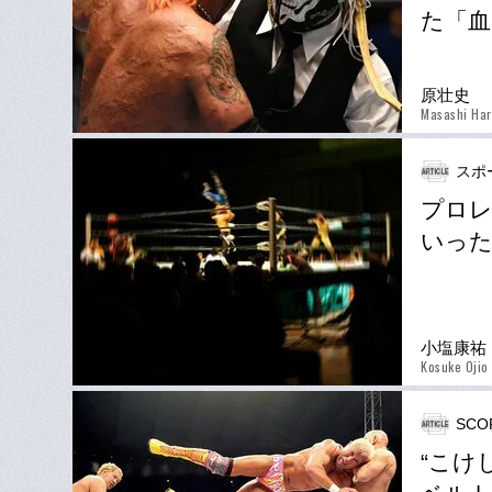
た「血
原壮史
Masashi Ha
スポ
プロレ
いった
小塩康祐
Kosuke Ojio
SCO
“こけ