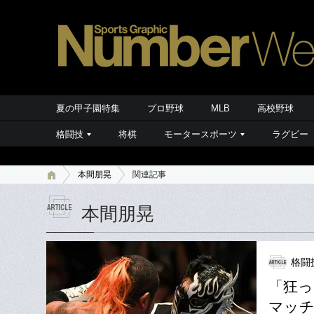
夏の甲子園特集
プロ野球
MLB
高校野球
格闘技
将棋
モータースポーツ
ラグビー
本間朋晃
関連記事
本間朋晃
格闘技
「狂っ
マッチ