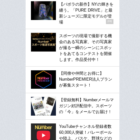
【バボラの新作】NYの輝きを
纏う。「PURE DRIVE」と最
新シューズに限定モデルが登
場
PR
スポーツの現場で撮影する機
会のある写真家、その写真家
が撮る一瞬のシーンにスポッ
トをあてるコンテストを開催
します。作品受付中！
【同僚や仲間とお得に】
NumberPREMIER法人プラン
が募集スタート！
【登録無料】Numberメールマ
ガジン好評配信中。スポーツ
の「今」をメールでお届け！
YouTubeチャンネル登録者数
60,000人突破！バレーボール
や陸上、バスケ、野球などの