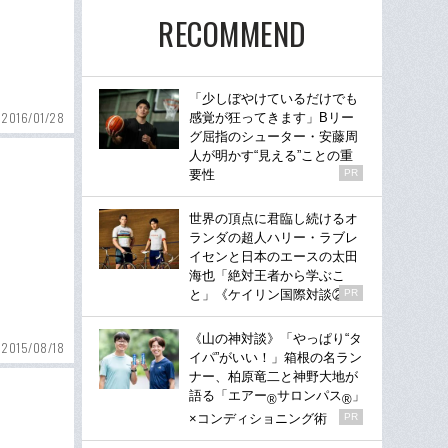
RECOMMEND
「少しぼやけているだけでも
2016/01/28
感覚が狂ってきます」Bリー
グ屈指のシューター・安藤周
人が明かす“見える”ことの重
要性
PR
世界の頂点に君臨し続けるオ
ランダの超人ハリー・ラブレ
イセンと日本のエースの太田
海也「絶対王者から学ぶこ
と」《ケイリン国際対談②》
PR
《山の神対談》「やっぱり“タ
2015/08/18
イパ”がいい！」箱根の名ラン
ナー、柏原竜二と神野大地が
語る「エアー
サロンパス
」
®
®
×コンディショニング術
PR