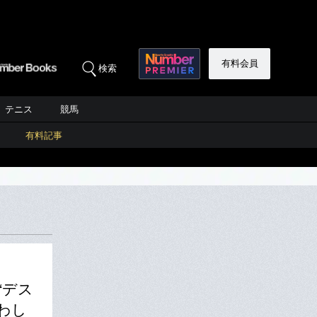
有料会員
検索
テニス
競馬
有料記事
“デス
わし