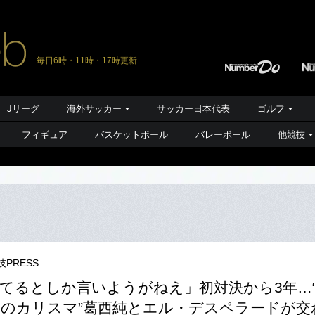
毎日6時・11時・17時更新
Jリーグ
海外サッカー
サッカー日本代表
ゴルフ
フィギュア
バスケットボール
バレーボール
他競技
PRESS
てるとしか言いようがねえ」初対決から3年…
のカリスマ”葛西純とエル・デスペラードが交