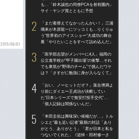
も…「鈴木誠也の同僚PCAを射程圏内」
た“
サイ・ヤング賞とともに予想
「
「まだ着替えてなかったんかい！」三浦
「
璃来が木原龍一にツッコミも…りくりゅ
終わ
う“世界初のアイスショー”大成功の舞台
つか
裏「やりたいことをすべて詰め込んだ」
リ
2015/06/01
「医学部志望がメンバーに4人」福岡の
「
公立進学校が“甲子園出場”の衝撃…それ
っ
でも東筑が“野球のチーム”で挑んだワケ
王貞
は？「さすがに勉強に身が入らなくて」
当
「おい、ノーヒットだぞ？」落合博満よ
ド
り前にダイエー王貞治が決断してい
翔平
た“日本シリーズで無安打投手交代”…
も…
「個人記録は関係ないんだ」
サ
「本田圭佑は興味深い候補だが…」トル
「
シエと“最も近い記者”最期の対話「あり
璃
がとう、ありがとう」「君が日本と私を
う“
つないでくれた」《追悼・田村修一さ
裏