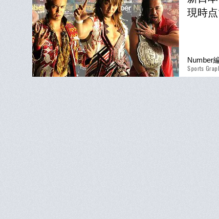
現時点
Numbe
Sports Grap