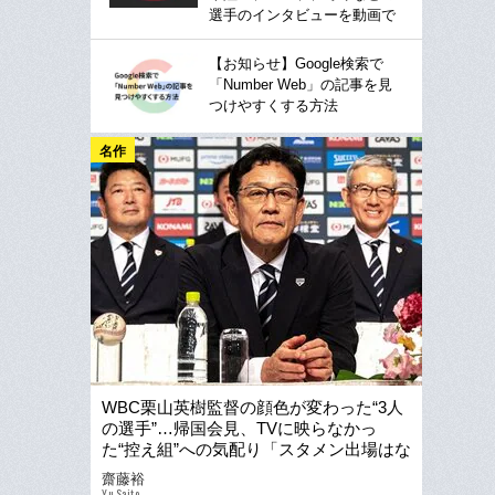
選手のインタビューを動画で
【お知らせ】Google検索で
「Number Web」の記事を見
つけやすくする方法
名作
WBC栗山英樹監督の顔色が変わった“3人
の選手”…帰国会見、TVに映らなかっ
た“控え組”への気配り「スタメン出場はな
かったんですけど…」
齋藤裕
Yu Saito