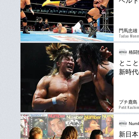
ベルト
門馬忠雄
Tadao Mon
格闘技
とこと
新時代
プチ鹿島
Petit Kashi
Numb
新日本