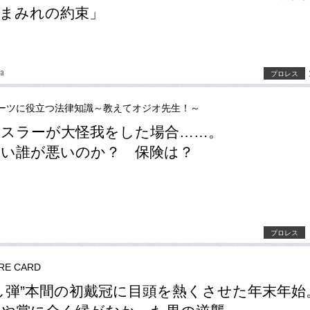
まみれの約束」
ra
プロレス
ーツに役立つ法律知識～教えてオジオ先生！～
スラーが大怪我をした場合……。
い誰が悪いのか？ 保険は？
プロレス
RE CARD
し弾”本間の初戴冠に目頭を熱くさせた年末年始