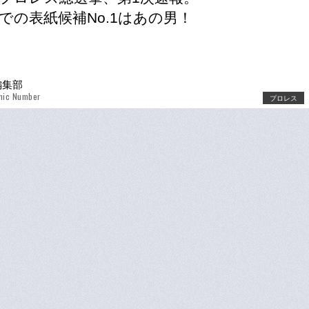
での表紙候補No.1はあの男！
r編集部
hic Number
プロレス