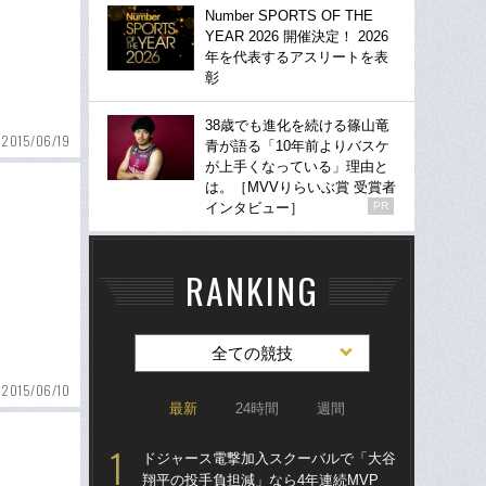
Number SPORTS OF THE
YEAR 2026 開催決定！ 2026
年を代表するアスリートを表
彰
38歳でも進化を続ける篠山竜
2015/06/19
青が語る「10年前よりバスケ
が上手くなっている」理由と
は。［MVVりらいぶ賞 受賞者
インタビュー］
PR
RANKING
全ての競技
2015/06/10
最新
24時間
週間
ドジャース電撃加入スクーバルで「大谷
「
翔平の投手負担減」なら4年連続MVP
り