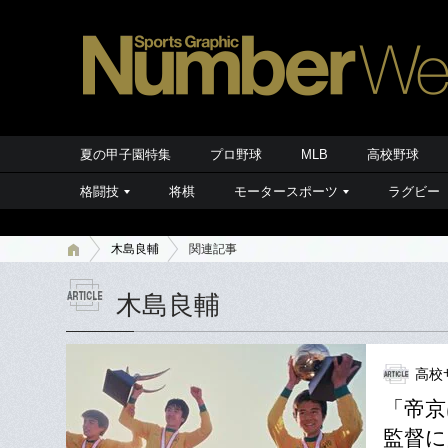
夏の甲子園特集
プロ野球
MLB
高校野球
格闘技
将棋
モータースポーツ
ラグビー
木島良輔
関連記事
木島良輔
高校
「帝京
監督に