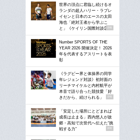
世界の頂点に君臨し続けるオ
ランダの超人ハリー・ラブレ
イセンと日本のエースの太田
海也「絶対王者から学ぶこ
と」《ケイリン国際対談②》
PR
Number SPORTS OF THE
YEAR 2026 開催決定！ 2026
年を代表するアスリートを表
彰
《ラグビー界と体操界の同学
年レジェンド対談》初対面の
リーチマイケルと内村航平が
本音で語り合った競技愛「好
きだから、続けられる」
PR
「安定した場所にとどまれば
成長は止まる」西内悠人が故
郷・高知で次世代へ伝えた“挑
戦する力”
PR