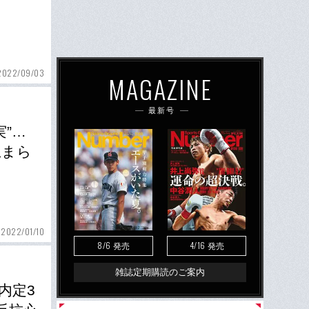
2022/09/03
MAGAZINE
最新号
”…
止まら
2022/01/10
8/6
4/16
発売
発売
雑誌定期購読のご案内
内定3