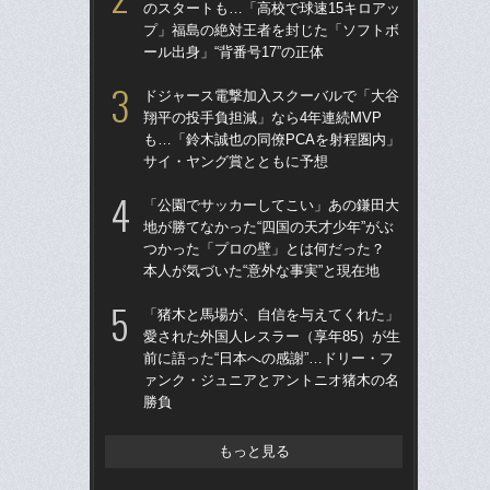
のスタートも…「高校で球速15キロアッ
ー
プ」福島の絶対王者を封じた「ソフトボ
寺
ール出身」“背番号17”の正体
「
ドジャース電撃加入スクーバルで「大谷
告…
翔平の投手負担減」なら4年連続MVP
才”
も…「鈴木誠也の同僚PCAを射程圏内」
た
サイ・ヤング賞とともに予想
と
「公園でサッカーしてこい」あの鎌田大
「
地が勝てなかった“四国の天才少年”がぶ
りゅ
つかった「プロの壁」とは何だった？
的
本人が気づいた“意外な事実”と現在地
ち破
「猪木と馬場が、自信を与えてくれた」
「
愛された外国人レスラー（享年85）が生
地が
前に語った“日本への感謝”…ドリー・フ
つ
ァンク・ジュニアとアントニオ猪木の名
本人
勝負
もっと見る