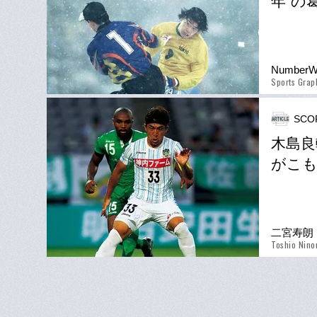
年”の
Number
Sports Gra
SCO
木島良
がこも
二宮寿朗
Toshio Nino