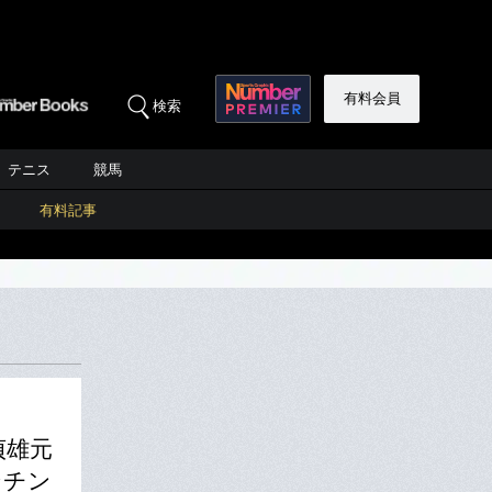
有料会員
検索
テニス
競馬
有料記事
貞雄元
ンチン