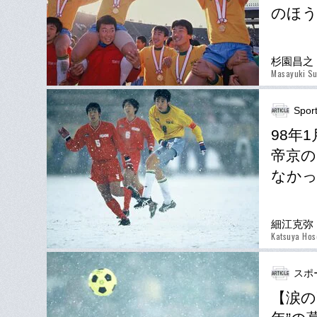
のほ
杉園昌之
Masayuki S
Spor
98年
帝京の
なか
細江克弥
Katsuya Hos
スポ
【涙の