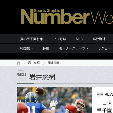
夏の甲子園特集
プロ野球
MLB
高校野球
格闘技
将棋
モータースポーツ
ラグビー
岩井悠樹
関連記事
岩井悠樹
REV
「日
甲子園