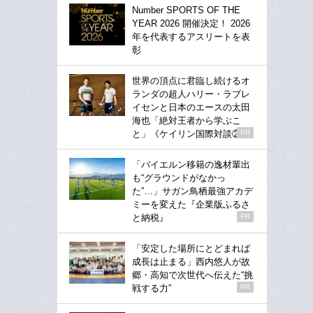
Number SPORTS OF THE
YEAR 2026 開催決定！ 2026
年を代表するアスリートを表
彰
世界の頂点に君臨し続けるオ
ランダの超人ハリー・ラブレ
イセンと日本のエースの太田
海也「絶対王者から学ぶこ
と」《ケイリン国際対談②》
PR
「バイエルン移籍の逸材輩出
も“グラウンドがなかっ
た”…」サガン鳥栖最強アカデ
ミーを変えた『企業版ふるさ
と納税』
PR
「安定した場所にとどまれば
成長は止まる」西内悠人が故
郷・高知で次世代へ伝えた“挑
戦する力”
PR