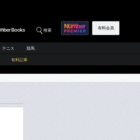
有料会員
検索
テニス
競馬
有料記事