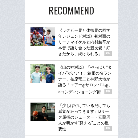
RECOMMEND
《ラグビー界と体操界の同学
年レジェンド対談》初対面の
リーチマイケルと内村航平が
本音で語り合った競技愛「好
きだから、続けられる」
PR
《山の神対談》「やっぱり“タ
イパ”がいい！」箱根の名ラン
ナー、柏原竜二と神野大地が
語る「エアー
サロンパス
」
®
®
×コンディショニング術
PR
「少しぼやけているだけでも
感覚が狂ってきます」Bリー
グ屈指のシューター・安藤周
人が明かす“見える”ことの重
要性
PR