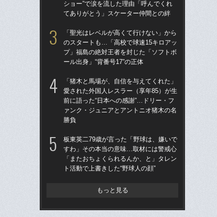
ショー”で涙を流した理由「呼んでくれ
ー
てありがとう」スケーター仲間との絆
寺
「聖光はレベルが高くて行けない」から
「
のスタートも…「高校で球速15キロアッ
りゅ
プ」福島の絶対王者を封じた「ソフトボ
的
ール出身」“背番号17”の正体
ち破
「猪木と馬場が、自信を与えてくれた」
「
愛された外国人レスラー（享年85）が生
告…
前に語った“日本への感謝”…ドリー・フ
才”
ァンク・ジュニアとアントニオ猪木の名
た
勝負
と
板東英二79歳が言った「野球は、嫌いで
「
すわ」その本当の意味…取材には警戒心
地が
「またおちょくられるんか、と」タレン
つ
ト活動で上書きした“野球人の顔”
本人
もっと見る