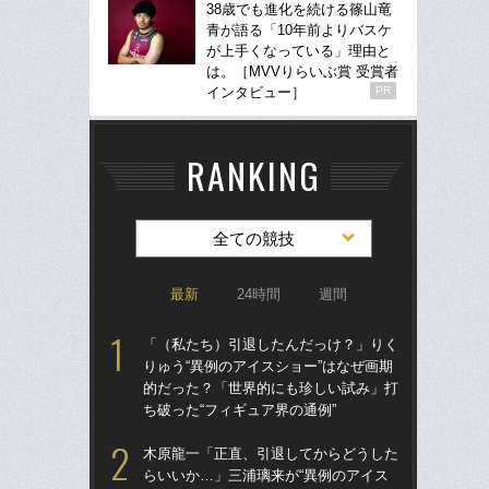
38歳でも進化を続ける篠山竜
青が語る「10年前よりバスケ
が上手くなっている」理由と
は。［MVVりらいぶ賞 受賞者
インタビュー］
PR
RANKING
全ての競技
最新
24時間
週間
「（私たち）引退したんだっけ？」りく
「
りゅう“異例のアイスショー”はなぜ画期
のス
的だった？「世界的にも珍しい試み」打
プ
ち破った“フィギュア界の通例”
ール
木原龍一「正直、引退してからどうした
卒業
らいいか…」三浦璃来が“異例のアイス
“偏