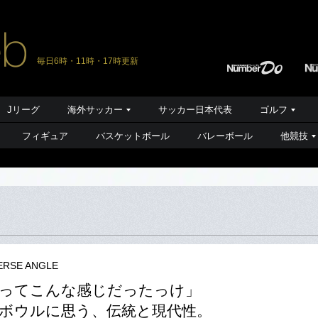
毎日6時・11時・17時更新
Jリーグ
海外サッカー
サッカー日本代表
ゴルフ
フィギュア
バスケットボール
バレーボール
他競技
ERSE ANGLE
大ってこんな感じだったっけ」
ボウルに思う、伝統と現代性。