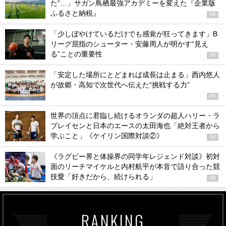
た”…」サガン鳥栖最強アカデミーを変えた『企業版
ふるさと納税』
PR
「少しぼやけているだけでも感覚が狂ってきます」B
リーグ屈指のシューター・安藤周人が明かす“見え
る”ことの重要性
PR
「安定した場所にとどまれば成長は止まる」西内悠人
が故郷・高知で次世代へ伝えた“挑戦する力”
PR
世界の頂点に君臨し続けるオランダの超人ハリー・ラ
ブレイセンと日本のエースの太田海也「絶対王者から
学ぶこと」《ケイリン国際対談②》
PR
《ラグビー界と体操界の同学年レジェンド対談》初対
面のリーチマイケルと内村航平が本音で語り合った競
技愛「好きだから、続けられる」
PR
RANKING