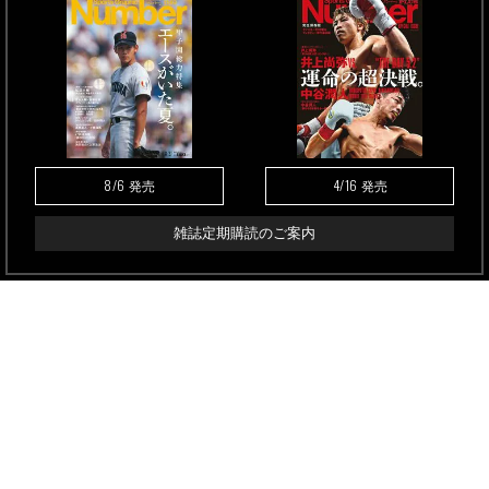
8/6
4/16
発売
発売
雑誌定期購読のご案内