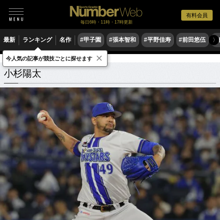
有料会員
毎日6時・11時・17時更新
最新
ランキング
名作
#甲子園
#張本智和
#平野佳寿
#前田悠伍
#
〉
×
今人気の記事が競技ごとに探せます
小杉陽太
関連記事
小杉陽太