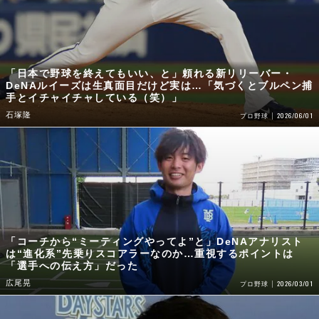
「日本で野球を終えてもいい、と」頼れる新リリーバー・
DeNAルイーズは生真面目だけど実は…「気づくとブルペン捕
手とイチャイチャしている（笑）」
石塚隆
2026/06/01
プロ野球
「コーチから“ミーティングやってよ”と」DeNAアナリスト
は“進化系”先乗りスコアラーなのか…重視するポイントは
「選手への伝え方」だった
広尾晃
2026/03/01
プロ野球