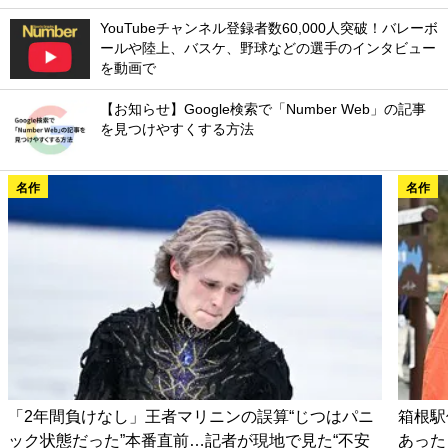
YouTubeチャンネル登録者数60,000人突破！バレーボ
ールや陸上、バスケ、野球などの選手のインタビュー
を動画で
【お知らせ】Google検索で「Number Web」の記事
を見つけやすくする方法
名作
名作
「2年間負けなし」王者マリニンの誤算“じつはパニ
箱根駅
ック状態だった”本番直前…記者が現地で見た“不安
あった