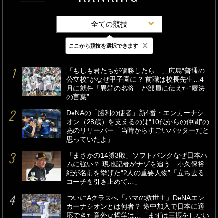
全ての競技
×
ここから競技を選択できます
最新
24時間
週間
「もしも君たちが優勝したら…」広島“普通の
公立校”がなぜ甲子園に？ 前職は校長先生…4
月に就任「異端の名将」が部員に伝えた“魔法
の言葉”
DeNAの「勝利の使者」新4番・エンカーナシ
オン（28歳）を支えるのは“10代からの仲間”の
あのリリーバー「当時からすごいバッターだと
思っていたよ」
「まさかの14勝3敗」ソフトバンクなぜ日本ハ
ムに強い？ 現地記者がナゾを追う…小久保裕
紀が名前を挙げた“2人の重要人物”「立ち去る
コーチを引き止めて…」
ついにAクラスへ「ハマの救世主」DeNAエン
カーナシオンとは何者？ 途中加入で日本に適
応できた意外な哲学は…「まずは三振をしない