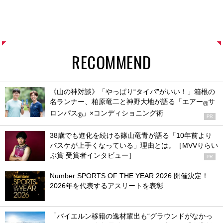
RECOMMEND
《山の神対談》「やっぱり“タイパ”がいい！」箱根の
名ランナー、柏原竜二と神野大地が語る「エアー
サ
®
ロンパス
」×コンディショニング術
®
PR
38歳でも進化を続ける篠山竜青が語る「10年前より
バスケが上手くなっている」理由とは。［MVVりらい
ぶ賞 受賞者インタビュー］
PR
Number SPORTS OF THE YEAR 2026 開催決定！
2026年を代表するアスリートを表彰
「バイエルン移籍の逸材輩出も“グラウンドがなかっ