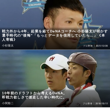
戦力外から4年、起業を経てDeNAコーチへ 小杉陽太が明かす
選手時代の“後悔”「もっとデータを信用していたら…」《本
人寄稿》
小杉陽太
2021/12/20
プロ野球
10年前のドラフトから考えるDeNA。
即戦力欲しさで迷走した辛い時代に。
小関順二
2018/10/11
プロ野球