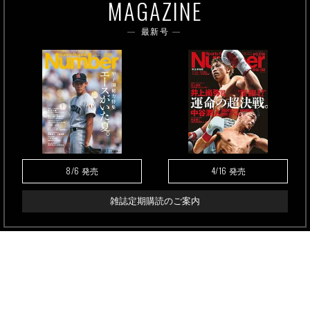
MAGAZINE
最新号
8/6
4/16
発売
発売
雑誌定期購読のご案内