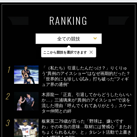
RANKING
全ての競技
×
ここから競技を選択できます
最新
24時間
週間
「（私たち）引退したんだっけ？」りくりゅ
う“異例のアイスショー”はなぜ画期的だった？
「世界的にも珍しい試み」打ち破った“フィギ
ュア界の通例”
木原龍一「正直、引退してからどうしたらいい
か…」三浦璃来が“異例のアイスショー”で涙を
流した理由「呼んでくれてありがとう」スケー
ター仲間との絆
板東英二79歳が言った「野球は、嫌いです
わ」その本当の意味…取材には警戒心「またお
ちょくられるんか、と」タレント活動で上書き