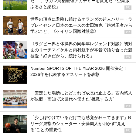
た”…」サガン鳥栖最強アカデミーを変えた『企業版
ふるさと納税』
PR
世界の頂点に君臨し続けるオランダの超人ハリー・ラ
ブレイセンと日本のエースの太田海也「絶対王者から
学ぶこと」《ケイリン国際対談②》
PR
《ラグビー界と体操界の同学年レジェンド対談》初対
面のリーチマイケルと内村航平が本音で語り合った競
技愛「好きだから、続けられる」
PR
Number SPORTS OF THE YEAR 2026 開催決定！
2026年を代表するアスリートを表彰
「安定した場所にとどまれば成長は止まる」西内悠人
が故郷・高知で次世代へ伝えた“挑戦する力”
PR
「少しぼやけているだけでも感覚が狂ってきます」B
リーグ屈指のシューター・安藤周人が明かす“見え
る”ことの重要性
PR