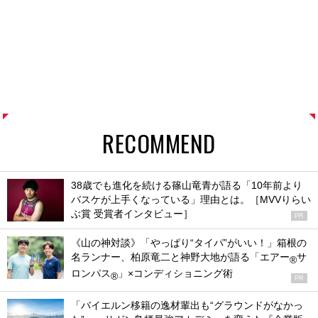
RECOMMEND
38歳でも進化を続ける篠山竜青が語る「10年前より
バスケが上手くなっている」理由とは。［MVVりらい
ぶ賞 受賞者インタビュー］
PR
《山の神対談》「やっぱり“タイパ”がいい！」箱根の
名ランナー、柏原竜二と神野大地が語る「エアー
サ
®
ロンパス
」×コンディショニング術
®
PR
「バイエルン移籍の逸材輩出も“グラウンドがなかっ