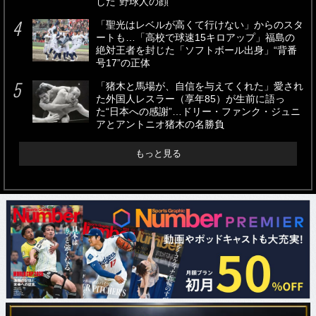
した“野球人の顔”
「聖光はレベルが高くて行けない」からのスタ
ートも…「高校で球速15キロアップ」福島の
絶対王者を封じた「ソフトボール出身」“背番
号17”の正体
「猪木と馬場が、自信を与えてくれた」愛され
た外国人レスラー（享年85）が生前に語っ
た“日本への感謝”…ドリー・ファンク・ジュニ
アとアントニオ猪木の名勝負
もっと見る