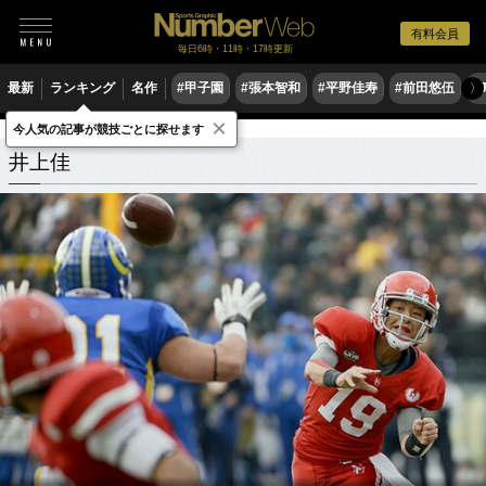
有料会員
毎日6時・11時・17時更新
最新
ランキング
名作
#甲子園
#張本智和
#平野佳寿
#前田悠伍
#
〉
×
今人気の記事が競技ごとに探せます
井上佳
関連記事
井上佳