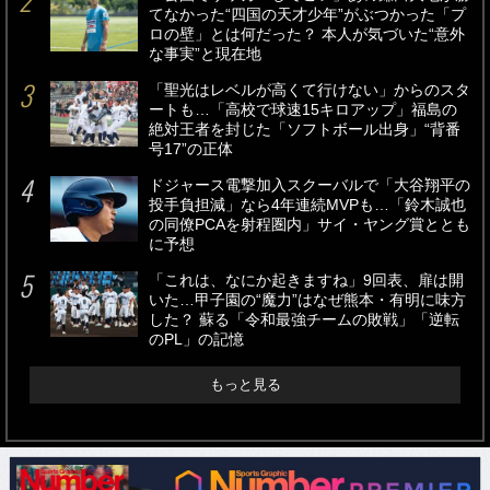
てなかった“四国の天才少年”がぶつかった「プ
ロの壁」とは何だった？ 本人が気づいた“意外
な事実”と現在地
「聖光はレベルが高くて行けない」からのスタ
ートも…「高校で球速15キロアップ」福島の
絶対王者を封じた「ソフトボール出身」“背番
号17”の正体
ドジャース電撃加入スクーバルで「大谷翔平の
投手負担減」なら4年連続MVPも…「鈴木誠也
の同僚PCAを射程圏内」サイ・ヤング賞ととも
に予想
「これは、なにか起きますね」9回表、扉は開
いた…甲子園の“魔力”はなぜ熊本・有明に味方
した？ 蘇る「令和最強チームの敗戦」「逆転
のPL」の記憶
もっと見る