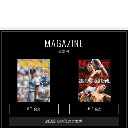
MAGAZINE
最新号
8/6
4/16
発売
発売
雑誌定期購読のご案内