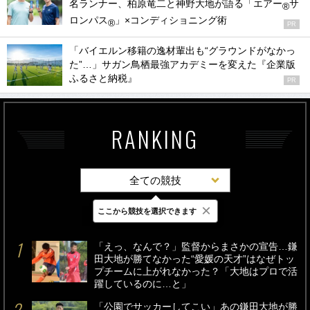
名ランナー、柏原竜二と神野大地が語る「エアー
サ
®
ロンパス
」×コンディショニング術
®
PR
「バイエルン移籍の逸材輩出も“グラウンドがなかっ
た”…」サガン鳥栖最強アカデミーを変えた『企業版
ふるさと納税』
PR
RANKING
全ての競技
×
ここから競技を選択できます
最新
24時間
週間
「えっ、なんで？」監督からまさかの宣告…鎌
田大地が勝てなかった“愛媛の天才”はなぜトッ
プチームに上がれなかった？「大地はプロで活
躍しているのに…と」
「公園でサッカーしてこい」あの鎌田大地が勝