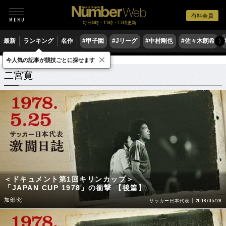
有料会員
毎日6時・11時・17時更新
最新
ランキング
名作
#甲子園
#Jリーグ
#中村剛也
#佐々木朗希
〉
×
今人気の記事が競技ごとに探せます
二宮寛
関連記事
二宮寛
＜ドキュメント第1回キリンカップ＞
「JAPAN CUP 1978」の衝撃 【後篇】
加部究
2018/05/28
サッカー日本代表