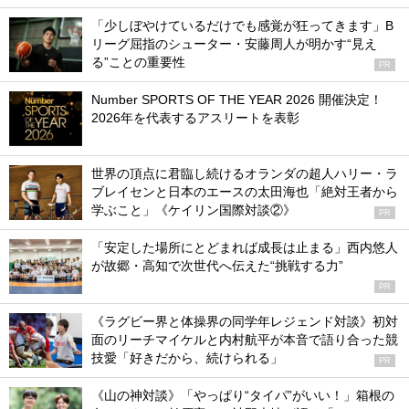
「少しぼやけているだけでも感覚が狂ってきます」B
リーグ屈指のシューター・安藤周人が明かす“見え
る”ことの重要性
PR
Number SPORTS OF THE YEAR 2026 開催決定！
2026年を代表するアスリートを表彰
世界の頂点に君臨し続けるオランダの超人ハリー・ラ
ブレイセンと日本のエースの太田海也「絶対王者から
学ぶこと」《ケイリン国際対談②》
PR
「安定した場所にとどまれば成長は止まる」西内悠人
が故郷・高知で次世代へ伝えた“挑戦する力”
PR
《ラグビー界と体操界の同学年レジェンド対談》初対
面のリーチマイケルと内村航平が本音で語り合った競
技愛「好きだから、続けられる」
PR
《山の神対談》「やっぱり“タイパ”がいい！」箱根の