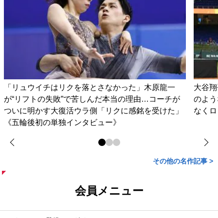
「リュウイチはリクを落とさなかった」木原龍一
大谷翔
が“リフトの失敗”で苦しんだ本当の理由…コーチが
のよう
ついに明かす大復活ウラ側「リクに感銘を受けた」
なくロ
《五輪後初の単独インタビュー》
その他の名作記事 >
会員メニュー