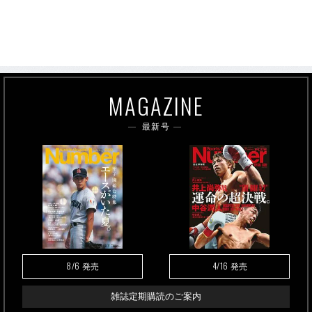
MAGAZINE
最新号
8/6
4/16
発売
発売
雑誌定期購読のご案内