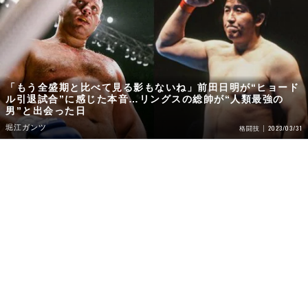
「もう全盛期と比べて見る影もないね」前田日明が“ヒョード
ル引退試合”に感じた本音…リングスの総帥が“人類最強の
男”と出会った日
堀江ガンツ
2023/03/31
格闘技