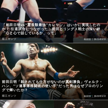
「前田日明vs“霊長類最強”カレリン」はいかに実現したの
か？ 引退試合につながった、前田とリングス戦士の深い絆
「心と心で話しているか、って」
堀江ガンツ
2023/03/31
格闘技
前田日明「殺されても仕方がないのが真剣勝負」ヴォルク・
ハン、“ソ連軍隊格闘術の使い手”だった男はなぜプロのリン
グで輝いたか？
堀江ガンツ
2023/03/31
格闘技