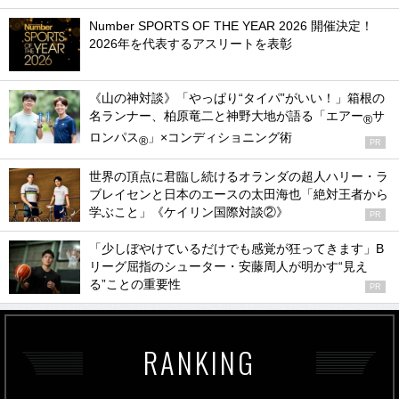
Number SPORTS OF THE YEAR 2026 開催決定！
2026年を代表するアスリートを表彰
《山の神対談》「やっぱり“タイパ”がいい！」箱根の
名ランナー、柏原竜二と神野大地が語る「エアー
サ
®
ロンパス
」×コンディショニング術
®
PR
世界の頂点に君臨し続けるオランダの超人ハリー・ラ
ブレイセンと日本のエースの太田海也「絶対王者から
学ぶこと」《ケイリン国際対談②》
PR
「少しぼやけているだけでも感覚が狂ってきます」B
リーグ屈指のシューター・安藤周人が明かす“見え
る”ことの重要性
PR
RANKING