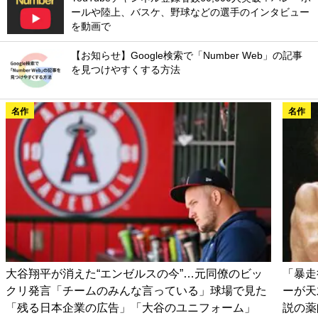
ールや陸上、バスケ、野球などの選手のインタビュー
を動画で
【お知らせ】Google検索で「Number Web」の記事
を見つけやすくする方法
名作
名作
大谷翔平が消えた“エンゼルスの今”…元同僚のビッ
「暴走
クリ発言「チームのみんな言っている」球場で見た
ーが天
「残る日本企業の広告」「大谷のユニフォーム」
説の薬