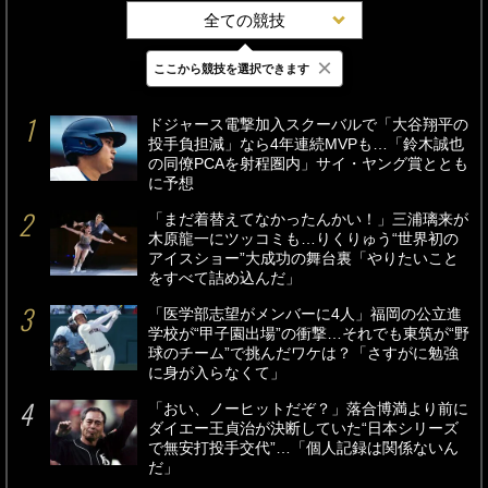
全ての競技
×
ここから競技を選択できます
最新
24時間
週間
ドジャース電撃加入スクーバルで「大谷翔平の
投手負担減」なら4年連続MVPも…「鈴木誠也
の同僚PCAを射程圏内」サイ・ヤング賞ととも
に予想
「まだ着替えてなかったんかい！」三浦璃来が
木原龍一にツッコミも…りくりゅう“世界初の
アイスショー”大成功の舞台裏「やりたいこと
をすべて詰め込んだ」
「医学部志望がメンバーに4人」福岡の公立進
学校が“甲子園出場”の衝撃…それでも東筑が“野
球のチーム”で挑んだワケは？「さすがに勉強
に身が入らなくて」
「おい、ノーヒットだぞ？」落合博満より前に
ダイエー王貞治が決断していた“日本シリーズ
で無安打投手交代”…「個人記録は関係ないん
だ」