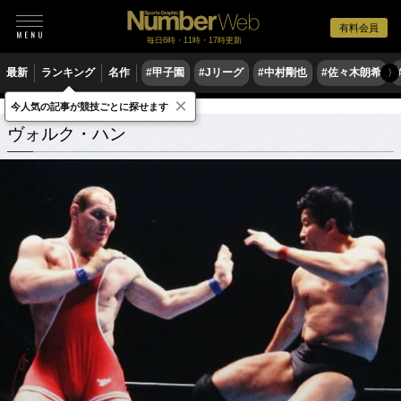
有料会員
毎日6時・11時・17時更新
最新
ランキング
名作
#甲子園
#Jリーグ
#中村剛也
#佐々木朗希
〉
×
今人気の記事が競技ごとに探せます
ヴォルク・ハン
関連記事
ヴォルク・ハン