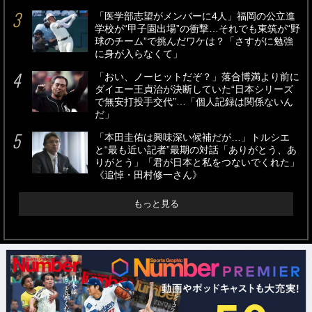
「医学部志望がメンバーに4人」福岡の公立進
学校が“甲子園出場”の衝撃…それでも東筑が“野
球のチーム”で挑んだワケは？「さすがに勉強
に身が入らなくて」
「おい、ノーヒットだぞ？」落合博満より前に
ダイエー王貞治が決断していた“日本シリーズ
で無安打投手交代”…「個人記録は関係ないん
だ」
「本田圭佑は興味深い候補だが…」トルシエ
と“最も近い記者”最期の対話「ありがとう、あ
りがとう」「君が日本と私をつないでくれた」
《追悼・田村修一さん》
もっと見る