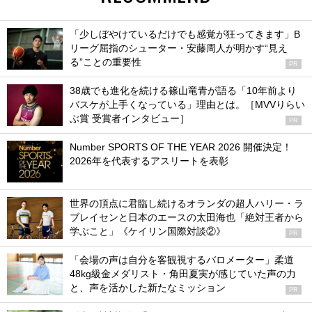
「少しぼやけているだけでも感覚が狂ってきます」B
リーグ屈指のシューター・安藤周人が明かす“見え
る”ことの重要性
PR
38歳でも進化を続ける篠山竜青が語る「10年前より
バスケが上手くなっている」理由とは。［MVVりらい
ぶ賞 受賞者インタビュー］
PR
Number SPORTS OF THE YEAR 2026 開催決定！
2026年を代表するアスリートを表彰
世界の頂点に君臨し続けるオランダの超人ハリー・ラ
ブレイセンと日本のエースの太田海也「絶対王者から
学ぶこと」《ケイリン国際対談②》
PR
「会場の声は自分を客観視するバロメーター」柔道
48kg級金メダリスト・角田夏実が感じていた声の力
と、声を活かした新たなミッション
PR