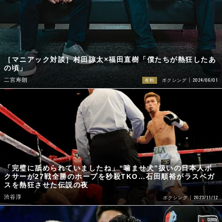
［マニアック対談］村田諒太×福田直樹「僕たちが熱狂したあ
の頃」
2024/06/01
二宮寿朗
有料
ボクシング
「完璧に舐められていましたね」“噛ませ犬”扱いの日本人ボ
クサーが27戦全勝のホープを秒殺TKO…石田順裕がラスベガ
スを熱狂させた伝説の夜
渋谷淳
2023/11/12
ボクシング