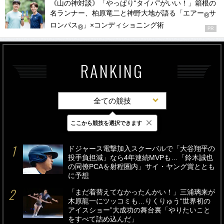
《山の神対談》「やっぱり“タイパ”がいい！」箱根の
名ランナー、柏原竜二と神野大地が語る「エアー
サ
®
ロンパス
」×コンディショニング術
®
PR
RANKING
全ての競技
×
ここから競技を選択できます
最新
24時間
週間
ドジャース電撃加入スクーバルで「大谷翔平の
投手負担減」なら4年連続MVPも…「鈴木誠也
の同僚PCAを射程圏内」サイ・ヤング賞ととも
に予想
「まだ着替えてなかったんかい！」三浦璃来が
木原龍一にツッコミも…りくりゅう“世界初の
アイスショー”大成功の舞台裏「やりたいこと
をすべて詰め込んだ」