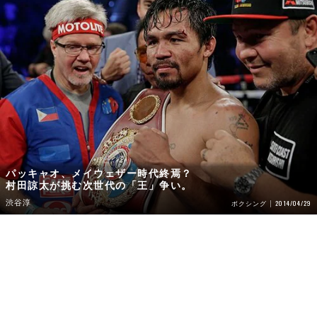
パッキャオ、メイウェザー時代終焉？
村田諒太が挑む次世代の「王」争い。
渋谷淳
2014/04/29
ボクシング