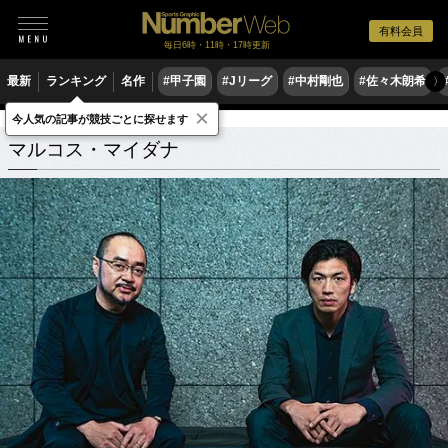
有料会員
毎日6時・11時・17時更新
最新
ランキング
名作
#甲子園
#Jリーグ
#中村剛也
#佐々木朗希
〉
×
今人気の記事が競技ごとに探せます
マルコス・マイダナ
関連記事
マルコス・マイダナ