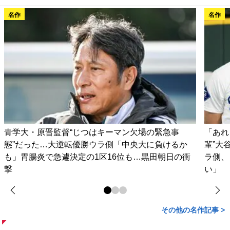
名作
名作
青学大・原晋監督“じつはキーマン欠場の緊急事
「あれ
態”だった…大逆転優勝ウラ側「中央大に負けるか
輩”大
も」胃腸炎で急遽決定の1区16位も…黒田朝日の衝
ラ側、
撃
い」
その他の名作記事 >