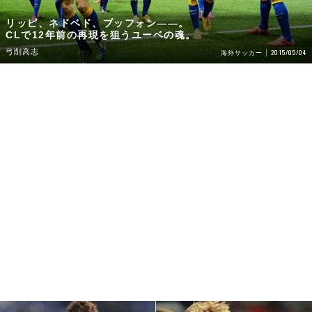
リッピ、ネドベド、ブッフォン――。
CLで12年前の再現を狙うユーベの魂。
弓削高志
2015/05/04
海外サッカー