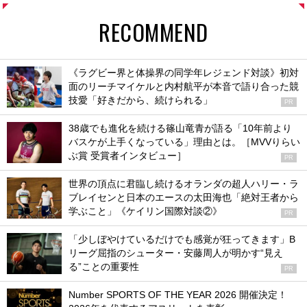
RECOMMEND
《ラグビー界と体操界の同学年レジェンド対談》初対
面のリーチマイケルと内村航平が本音で語り合った競
技愛「好きだから、続けられる」
PR
38歳でも進化を続ける篠山竜青が語る「10年前より
バスケが上手くなっている」理由とは。［MVVりらい
ぶ賞 受賞者インタビュー］
PR
世界の頂点に君臨し続けるオランダの超人ハリー・ラ
ブレイセンと日本のエースの太田海也「絶対王者から
学ぶこと」《ケイリン国際対談②》
PR
「少しぼやけているだけでも感覚が狂ってきます」B
リーグ屈指のシューター・安藤周人が明かす“見え
る”ことの重要性
PR
Number SPORTS OF THE YEAR 2026 開催決定！