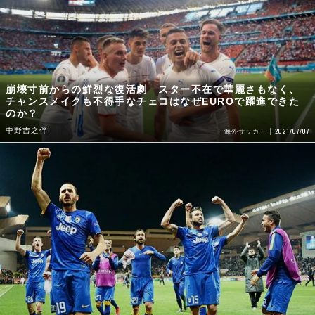
崩壊寸前からの鮮烈な復活劇 スター不在で華麗さもなく、
チャンスメイクも不得手なチェコはなぜEUROで躍進できた
のか？
中野吉之伴
2021/07/07
海外サッカー