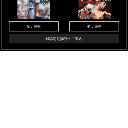
8/6
4/16
発売
発売
雑誌定期購読のご案内