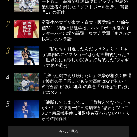
ートも…「高校で球速15キロアップ」福島の
絶対王者を封じた「ソフトボール出身」“背番
号17”の正体
卒業生の大半が東大・京大・医学部に!? “偏差
値78”「関西の超進学校」ハンドボール部がイ
ンターハイ出場の衝撃…東大寺学園「まさかの
快挙」のウラ話
「（私たち）引退したんだっけ？」りくりゅ
う“異例のアイスショー”はなぜ画期的だった？
「世界的にも珍しい試み」打ち破った“フィギ
ュア界の通例”
「強い組織であり続けたい」強豪が相次ぐ敗退
で波乱の甲子園…でも健大高崎はなぜ強い？
名将が語る“強い組織”の真意「有能な社長だけ
ではダメ」
「油断してしまって…」「着替えてなかったん
かい！」木原龍一に三浦璃来が“思わずツッコ
んだ”扇風機事件…引退後も変わらない“りくり
ゅうの関係性”
もっと見る