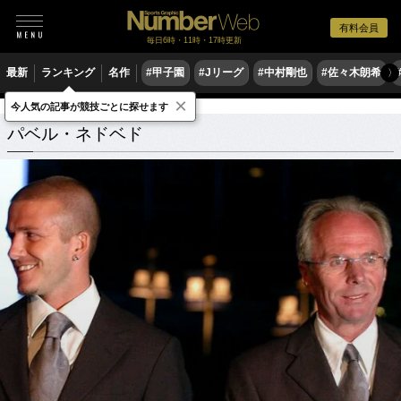
有料会員
毎日6時・11時・17時更新
最新
ランキング
名作
#甲子園
#Jリーグ
#中村剛也
#佐々木朗希
〉
×
今人気の記事が競技ごとに探せます
パベル・ネドベド
関連記事
パベル・ネドベド