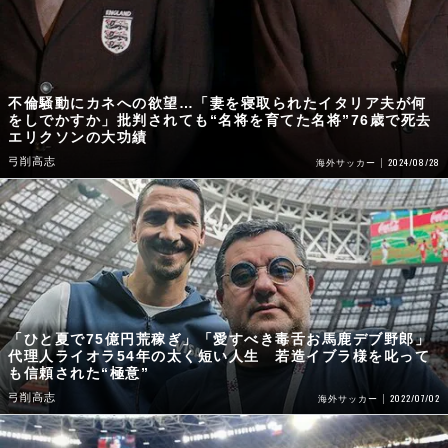
不倫騒動にカネへの欲望…「妻を寝取られたイタリア夫が何
をしでかすか」批判されても“名将を育てた名将”76歳で死去
エリクソンの大功績
弓削高志
2024/08/28
海外サッカー
「ひと夏で75億円荒稼ぎ」「愛すべき毒舌お馬鹿デブ野郎」
代理人ライオラ54年の太く短い人生 若造イブラ様を叱って
も信頼された“極意”
弓削高志
2022/07/02
海外サッカー