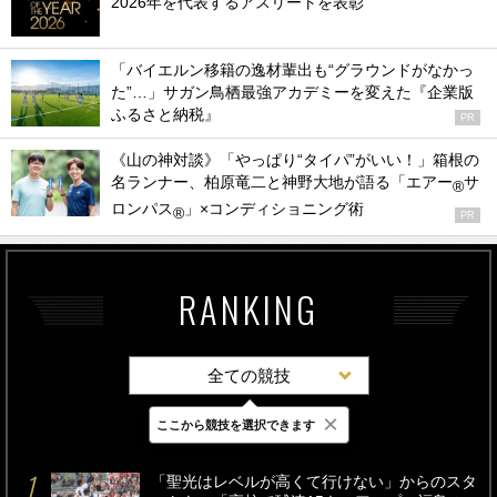
2026年を代表するアスリートを表彰
「バイエルン移籍の逸材輩出も“グラウンドがなかっ
た”…」サガン鳥栖最強アカデミーを変えた『企業版
ふるさと納税』
PR
《山の神対談》「やっぱり“タイパ”がいい！」箱根の
名ランナー、柏原竜二と神野大地が語る「エアー
サ
®
ロンパス
」×コンディショニング術
®
PR
RANKING
全ての競技
×
ここから競技を選択できます
最新
24時間
週間
「聖光はレベルが高くて行けない」からのスタ