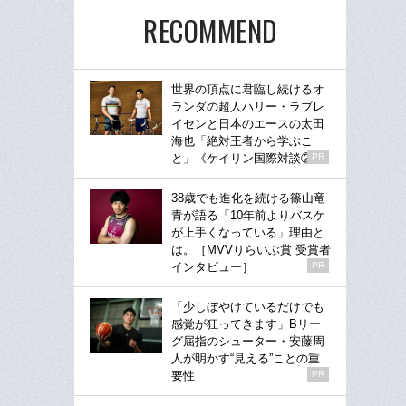
RECOMMEND
世界の頂点に君臨し続けるオ
ランダの超人ハリー・ラブレ
イセンと日本のエースの太田
海也「絶対王者から学ぶこ
と」《ケイリン国際対談②》
PR
38歳でも進化を続ける篠山竜
青が語る「10年前よりバスケ
が上手くなっている」理由と
は。［MVVりらいぶ賞 受賞者
インタビュー］
PR
「少しぼやけているだけでも
感覚が狂ってきます」Bリー
グ屈指のシューター・安藤周
人が明かす“見える”ことの重
要性
PR