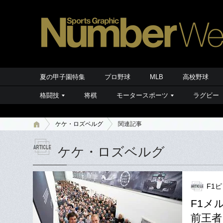
夏の甲子園特集
プロ野球
MLB
高校野球
格闘技
将棋
モータースポーツ
ラグビー
ケケ・ロズベルグ
関連記事
ケケ・ロズベルグ
F1
F1メ
前王者