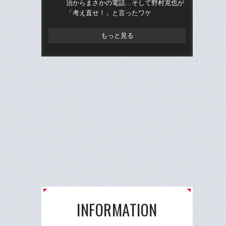
治からまさかの電話…そして野村克也が
的
「考え直せ！」と言ったワケ
ち破
もっと見る
INFORMATION