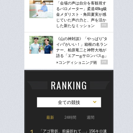
「会場の声は自分を客観視す
るバロメーター」柔道48kg級
金メダリスト・角田夏実が感
じていた声の力と、声を活か
した新たなミッション
PR
《山の神対談》「やっぱり“タ
イパ”がいい！」箱根の名ラン
ナー、柏原竜二と神野大地が
語る「エアー
サロンパス
」
®
®
×コンディショニング術
PR
RANKING
全ての競技
最新
24時間
週間
「アゴ骨折、前歯折れて…」156キロ速
「ア