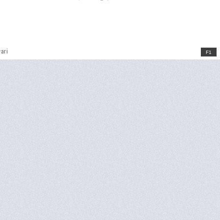
ari
F1