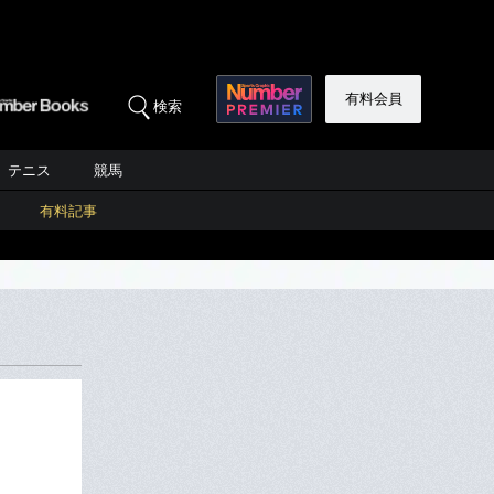
有料会員
検索
テニス
競馬
有料記事