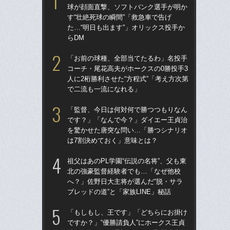
球が顔面直撃、ソフトバンク選手が明か
球
す“壮絶死球の瞬間”「救急車で告げ
す“
た…“明日も出ます”」オリックス投手か
た…
らDM
らD
「お前の球種、全部当てたるわ」名投手
ブ
コーチ・尾花高夫がホークスの0勝投手3
権
人に2桁勝利させた“方程式”「考え方次第
に
で二流も一流になれる」
「
「監督、今日は何対何で勝つつもりなん
「
です？」「なんで今？」ダイエー王貞治
で
を驚かせた唐突な問い…「勝つシナリオ
を
は7割決めておく」意味とは？
は
祖父はあのPL学園“伝説の名将”、父も東
「
北の強豪監督経験者でも…「なぜ他校
コー
へ？」佐野日大主将が選んだ“脱・サラ
人に
ブレッドの道”と「家族LINE」秘話
で
「もしもし、王です」「どちらにお掛け
「
ですか？」“優勝請負人”にホークス王貞
りゅ