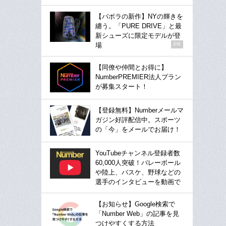
【バボラの新作】NYの輝きを
纏う。「PURE DRIVE」と最
新シューズに限定モデルが登
場
PR
【同僚や仲間とお得に】
NumberPREMIER法人プラン
が募集スタート！
【登録無料】Numberメールマ
ガジン好評配信中。スポーツ
の「今」をメールでお届け！
YouTubeチャンネル登録者数
60,000人突破！バレーボール
や陸上、バスケ、野球などの
選手のインタビューを動画で
【お知らせ】Google検索で
「Number Web」の記事を見
つけやすくする方法