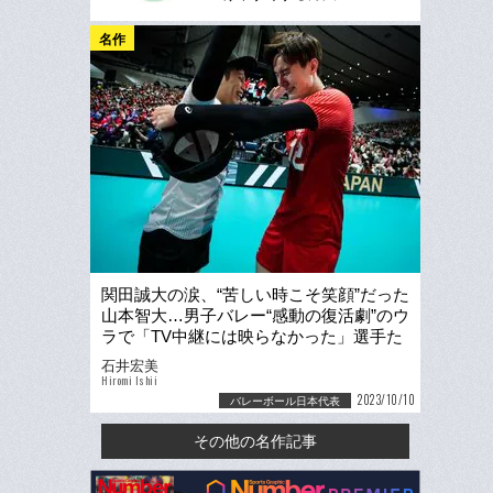
名作
関田誠大の涙、“苦しい時こそ笑顔”だった
山本智大…男子バレー“感動の復活劇”のウ
ラで「TV中継には映らなかった」選手た
ちの信頼関係の話
石井宏美
Hiromi Ishii
2023/10/10
バレーボール日本代表
その他の名作記事