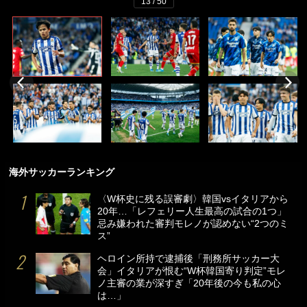
13 / 50
海外サッカーランキング
〈W杯史に残る誤審劇〉韓国vsイタリアから
20年…「レフェリー人生最高の試合の1つ」
忌み嫌われた審判モレノが認めない“2つのミ
ス”
ヘロイン所持で逮捕後「刑務所サッカー大
会」イタリアが恨む“W杯韓国寄り判定”モレ
ノ主審の業が深すぎ「20年後の今も私の心
は…」