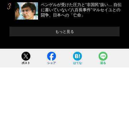
ベンゲルが受けた圧力と“非国民”扱い… 自伝
に書いていない“八百長事件”マルセイユとの
闘争、日本への「亡命」
もっと見る
ポスト
シェア
はてな
送る