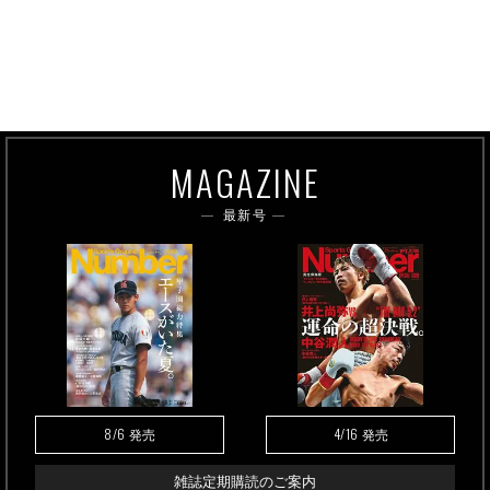
MAGAZINE
最新号
8/6
4/16
発売
発売
雑誌定期購読のご案内