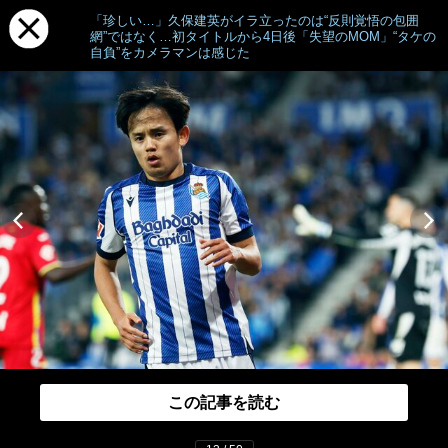
「珍しい…」久保建英がイラ立ったのは“反則覚悟の包囲
網”ではなく…初タイトルから4日後「失望のMOM」“タケの
自負”をカメラマンは感じた
この記事を読む