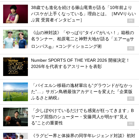
38歳でも進化を続ける篠山竜青が語る「10年前より
バスケが上手くなっている」理由とは。［MVVりらい
ぶ賞 受賞者インタビュー］
PR
《山の神対談》「やっぱり“タイパ”がいい！」箱根の
名ランナー、柏原竜二と神野大地が語る「エアー
サ
®
ロンパス
」×コンディショニング術
®
PR
Number SPORTS OF THE YEAR 2026 開催決定！
2026年を代表するアスリートを表彰
「バイエルン移籍の逸材輩出も“グラウンドがなかっ
た”…」サガン鳥栖最強アカデミーを変えた『企業版
ふるさと納税』
PR
「少しぼやけているだけでも感覚が狂ってきます」B
リーグ屈指のシューター・安藤周人が明かす“見え
る”ことの重要性
PR
《ラグビー界と体操界の同学年レジェンド対談》初対