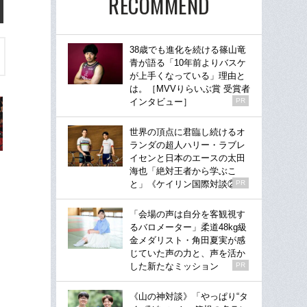
RECOMMEND
38歳でも進化を続ける篠山竜
青が語る「10年前よりバスケ
が上手くなっている」理由と
は。［MVVりらいぶ賞 受賞者
インタビュー］
PR
世界の頂点に君臨し続けるオ
ランダの超人ハリー・ラブレ
イセンと日本のエースの太田
海也「絶対王者から学ぶこ
と」《ケイリン国際対談②》
PR
「会場の声は自分を客観視す
るバロメーター」柔道48kg級
金メダリスト・角田夏実が感
じていた声の力と、声を活か
した新たなミッション
PR
《山の神対談》「やっぱり“タ