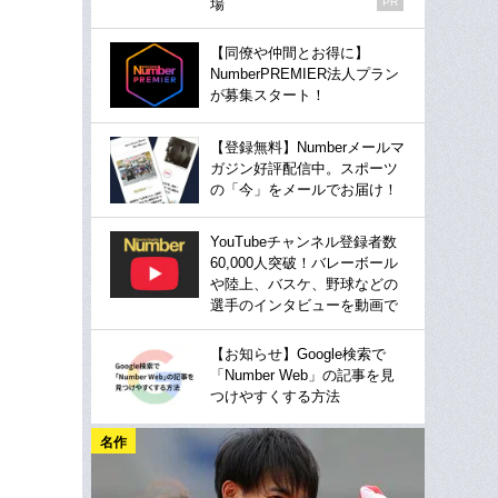
場
PR
【同僚や仲間とお得に】
NumberPREMIER法人プラン
が募集スタート！
【登録無料】Numberメールマ
ガジン好評配信中。スポーツ
の「今」をメールでお届け！
YouTubeチャンネル登録者数
60,000人突破！バレーボール
や陸上、バスケ、野球などの
選手のインタビューを動画で
【お知らせ】Google検索で
「Number Web」の記事を見
つけやすくする方法
名作