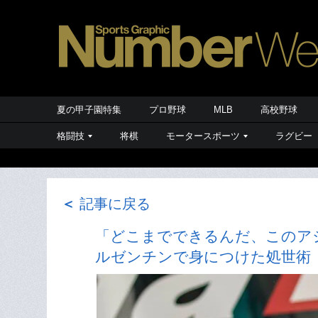
夏の甲子園特集
プロ野球
MLB
高校野球
格闘技
将棋
モータースポーツ
ラグビー
＜
記事に戻る
「どこまでできるんだ、このア
ルゼンチンで身につけた処世術