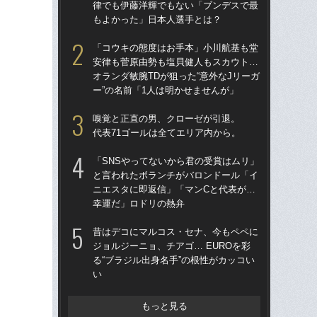
律でも伊藤洋輝でもない「ブンデスで最
→
もよかった」日本人選手とは？
き
「コウキの態度はお手本」小川航基も堂
“ア
安律も菅原由勢も塩貝健人もスカウト…
ダ
オランダ敏腕TDが狙った“意外なJリーガ
度目
ー”の名前「1人は明かせませんが」
け
嗅覚と正直の男、クローゼが引退。
「
代表71ゴールは全てエリア内から。
記者
律
「SNSやってないから君の受賞はムリ」
も
と言われたボランチがバロンドール「イ
ニエスタに即返信」「マンCと代表が…
［
幸運だ」ロドリの熱弁
点
昔はデコにマルコス・セナ、今もペペに
W
ジョルジーニョ、チアゴ… EUROを彩
な
る“ブラジル出身名手”の根性がカッコい
ス
い
い
た
もっと見る