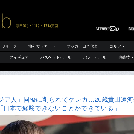
毎日6時・11時・17時更新
Jリーグ
海外サッカー
サッカー日本代表
ゴルフ
フィギュア
バスケットボール
バレーボール
他競技
ジア人」同僚に削られてケンカ…20歳貴田遼河
「日本で経験できないことができている」