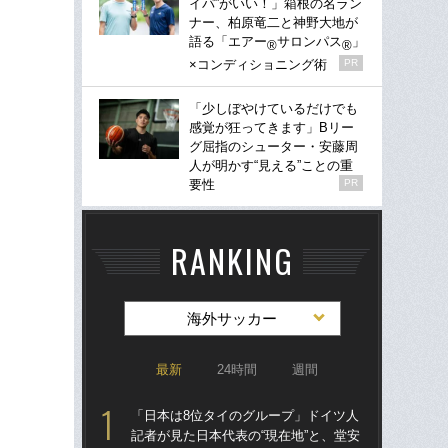
イパ”がいい！」箱根の名ラン
ナー、柏原竜二と神野大地が
語る「エアー
サロンパス
」
®
®
×コンディショニング術
PR
「少しぼやけているだけでも
感覚が狂ってきます」Bリー
グ屈指のシューター・安藤周
人が明かす“見える”ことの重
要性
PR
RANKING
海外サッカー
最新
24時間
週間
「日本は8位タイのグループ」ドイツ人
涙
記者が見た日本代表の“現在地”と、堂安
「