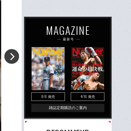
MAGAZINE
最新号
8/6
4/16
発売
発売
雑誌定期購読のご案内