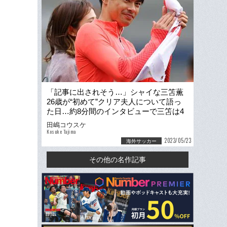
「記事に出されそう…」シャイな三笘薫
26歳が“初めて”クリア夫人について語っ
た日…約8分間のインタビューで三笘は4
回も現地記者を笑わせた
田嶋コウスケ
Kosuke Tajima
2023/05/23
海外サッカー
その他の名作記事