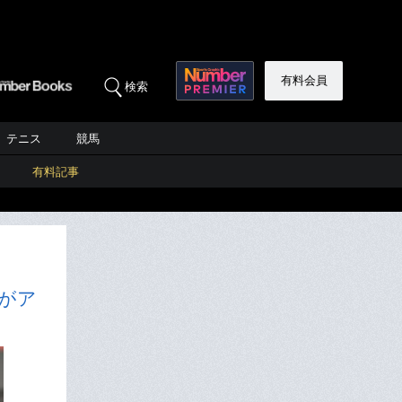
有料会員
検索
テニス
競馬
有料記事
がア