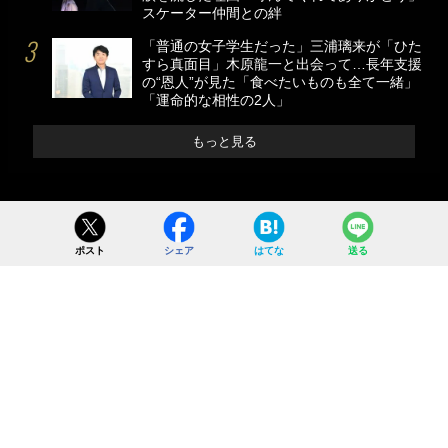
スケーター仲間との絆
「普通の女子学生だった」三浦璃来が「ひた
すら真面目」木原龍一と出会って…長年支援
の“恩人”が見た「食べたいものも全て一緒」
「運命的な相性の2人」
もっと見る
ポスト
シェア
はてな
送る