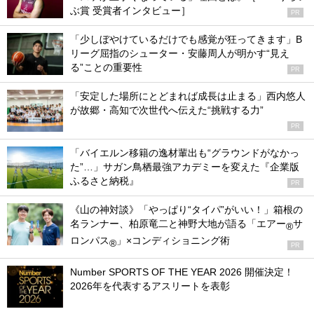
ぶ賞 受賞者インタビュー］
PR
「少しぼやけているだけでも感覚が狂ってきます」B
リーグ屈指のシューター・安藤周人が明かす“見え
る”ことの重要性
PR
「安定した場所にとどまれば成長は止まる」西内悠人
が故郷・高知で次世代へ伝えた“挑戦する力”
PR
「バイエルン移籍の逸材輩出も“グラウンドがなかっ
た”…」サガン鳥栖最強アカデミーを変えた『企業版
ふるさと納税』
PR
《山の神対談》「やっぱり“タイパ”がいい！」箱根の
名ランナー、柏原竜二と神野大地が語る「エアー
サ
®
ロンパス
」×コンディショニング術
®
PR
Number SPORTS OF THE YEAR 2026 開催決定！
2026年を代表するアスリートを表彰