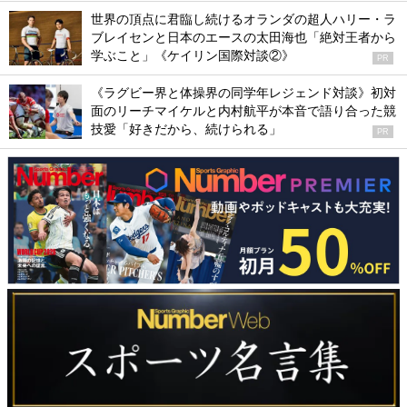
世界の頂点に君臨し続けるオランダの超人ハリー・ラ
ブレイセンと日本のエースの太田海也「絶対王者から
学ぶこと」《ケイリン国際対談②》
PR
《ラグビー界と体操界の同学年レジェンド対談》初対
面のリーチマイケルと内村航平が本音で語り合った競
技愛「好きだから、続けられる」
PR