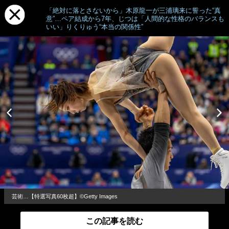
「絶対に落とさないから」木原龍一が三浦璃来に誓った“真
意”…ペア結成から7年、じつは「人間的な性格のバランスも
いい」りくりゅう“本当の関係性”
芸術…【特選写真60枚超】©Getty Images
この記事を読む