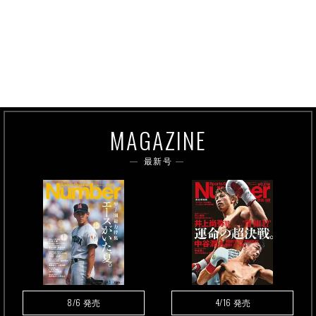
MAGAZINE
最新号
8/6
4/16
発売
発売