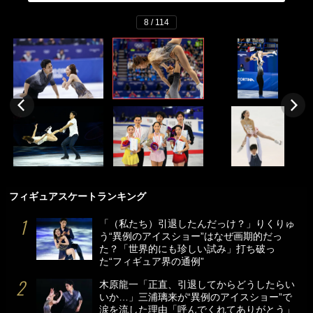
8 / 114
フィギュアスケートランキング
「（私たち）引退したんだっけ？」りくりゅ
う“異例のアイスショー”はなぜ画期的だっ
た？「世界的にも珍しい試み」打ち破っ
た“フィギュア界の通例”
木原龍一「正直、引退してからどうしたらい
いか…」三浦璃来が“異例のアイスショー”で
涙を流した理由「呼んでくれてありがとう」