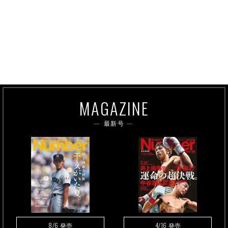
MAGAZINE
最新号
8/6
4/16
発売
発売