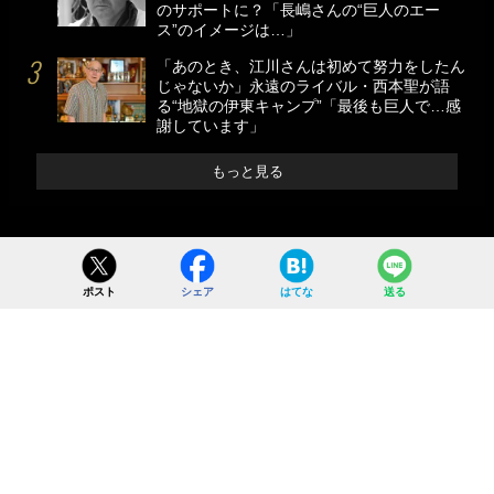
のサポートに？「長嶋さんの“巨人のエー
ス”のイメージは…」
「あのとき、江川さんは初めて努力をしたん
じゃないか」永遠のライバル・西本聖が語
る“地獄の伊東キャンプ”「最後も巨人で…感
謝しています」
もっと見る
ポスト
シェア
はてな
送る