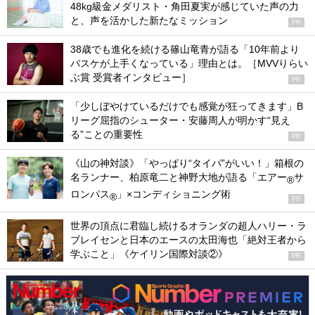
48kg級金メダリスト・角田夏実が感じていた声の力
と、声を活かした新たなミッション
PR
38歳でも進化を続ける篠山竜青が語る「10年前より
バスケが上手くなっている」理由とは。［MVVりらい
ぶ賞 受賞者インタビュー］
PR
「少しぼやけているだけでも感覚が狂ってきます」B
リーグ屈指のシューター・安藤周人が明かす“見え
る”ことの重要性
PR
《山の神対談》「やっぱり“タイパ”がいい！」箱根の
名ランナー、柏原竜二と神野大地が語る「エアー
サ
®
ロンパス
」×コンディショニング術
®
PR
世界の頂点に君臨し続けるオランダの超人ハリー・ラ
ブレイセンと日本のエースの太田海也「絶対王者から
学ぶこと」《ケイリン国際対談②》
PR