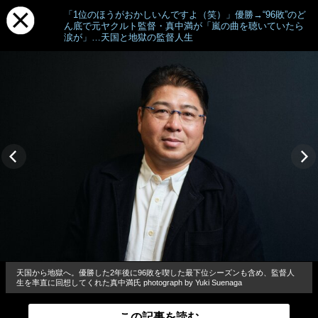
「1位のほうがおかしいんですよ（笑）」優勝→“96敗”のど
ん底で元ヤクルト監督・真中満が「嵐の曲を聴いていたら
涙が」…天国と地獄の監督人生
天国から地獄へ。優勝した2年後に96敗を喫した最下位シーズンも含め、監督人
生を率直に回想してくれた真中満氏 photograph by Yuki Suenaga
この記事を読む