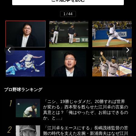
1 / 44
プロ野球ランキング
「ニシ、19勝じゃダメだ。20勝すれば世界
が変わる」西本聖を甦らせた江川卓の言葉の
真意とは？「俺はやったぞ、お前はできるの
か、と…」
「江川卓をエースにする」長嶋茂雄監督の苦
難の時代を支えた左腕・新浦壽夫はなぜ江川