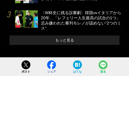
〈W杯史に残る誤審劇〉韓国vsイタリアから
20年…「レフェリー人生最高の試合の1つ」
忌み嫌われた審判モレノが認めない“2つのミ
ス”
もっと見る
ポスト
シェア
はてな
送る