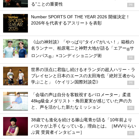
る”ことの重要性
PR
Number SPORTS OF THE YEAR 2026 開催決定！
2026年を代表するアスリートを表彰
《山の神対談》「やっぱり“タイパ”がいい！」箱根の
名ランナー、柏原竜二と神野大地が語る「エアー
サ
®
ロンパス
」×コンディショニング術
®
PR
世界の頂点に君臨し続けるオランダの超人ハリー・ラ
ブレイセンと日本のエースの太田海也「絶対王者から
学ぶこと」《ケイリン国際対談②》
PR
「会場の声は自分を客観視するバロメーター」柔道
48kg級金メダリスト・角田夏実が感じていた声の力
と、声を活かした新たなミッション
PR
38歳でも進化を続ける篠山竜青が語る「10年前より
バスケが上手くなっている」理由とは。［MVVりらい
ぶ賞 受賞者インタビュー］
PR