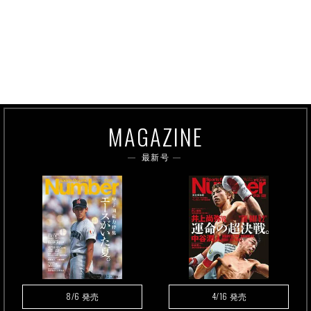
MAGAZINE
最新号
8/6
4/16
発売
発売