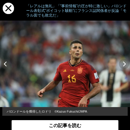
「レアルは無礼」「“事前情報”の圧が特に激しい」バロンド
ール表彰式“ボイコット騒動”にフランス誌関係者が反論「モ
ラル面でも敗北だ」
バロンドールを獲得したロドリ ©Kazuo Fukuchi/JMPA
この記事を読む