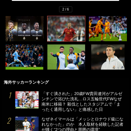
2 / 6
海外サッカーランキング
「すぐ潰された」20歳FW貴田遼河がアルゼ
ンチンで浴びた洗礼…ロス五輪世代FWなぜ
南米に移籍？ 殺伐としたスタジアムで「ま
ったく通用しない」と痛感した日
なぜネイマールは「メッシとロナウド級にな
れなかった」のか 本人取材を経験した記者
が嘆く“2つの理由と周囲の環境”