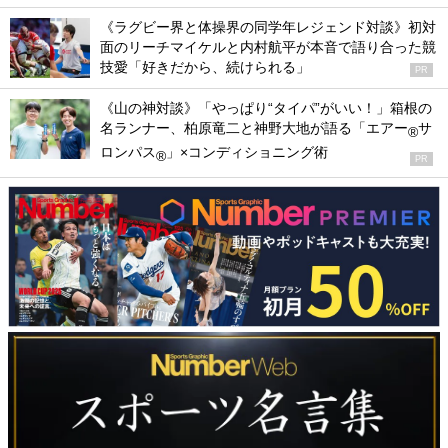
《ラグビー界と体操界の同学年レジェンド対談》初対
面のリーチマイケルと内村航平が本音で語り合った競
技愛「好きだから、続けられる」
PR
《山の神対談》「やっぱり“タイパ”がいい！」箱根の
名ランナー、柏原竜二と神野大地が語る「エアー
サ
®
ロンパス
」×コンディショニング術
®
PR