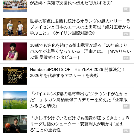
が故郷・高知で次世代へ伝えた“挑戦する力”
PR
世界の頂点に君臨し続けるオランダの超人ハリー・ラ
ブレイセンと日本のエースの太田海也「絶対王者から
学ぶこと」《ケイリン国際対談②》
PR
38歳でも進化を続ける篠山竜青が語る「10年前より
バスケが上手くなっている」理由とは。［MVVりらい
ぶ賞 受賞者インタビュー］
PR
Number SPORTS OF THE YEAR 2026 開催決定！
2026年を代表するアスリートを表彰
「バイエルン移籍の逸材輩出も“グラウンドがなかっ
た”…」サガン鳥栖最強アカデミーを変えた『企業版
ふるさと納税』
PR
「少しぼやけているだけでも感覚が狂ってきます」B
リーグ屈指のシューター・安藤周人が明かす“見え
る”ことの重要性
PR