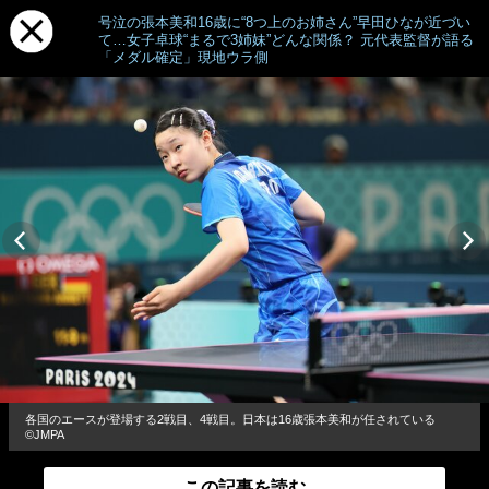
号泣の張本美和16歳に“8つ上のお姉さん”早田ひなが近づい
て…女子卓球“まるで3姉妹”どんな関係？ 元代表監督が語る
「メダル確定」現地ウラ側
各国のエースが登場する2戦目、4戦目。日本は16歳張本美和が任されている
©JMPA
この記事を読む