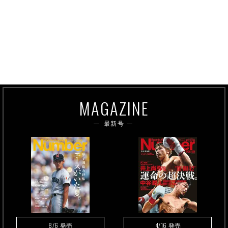
MAGAZINE
最新号
8/6
4/16
発売
発売