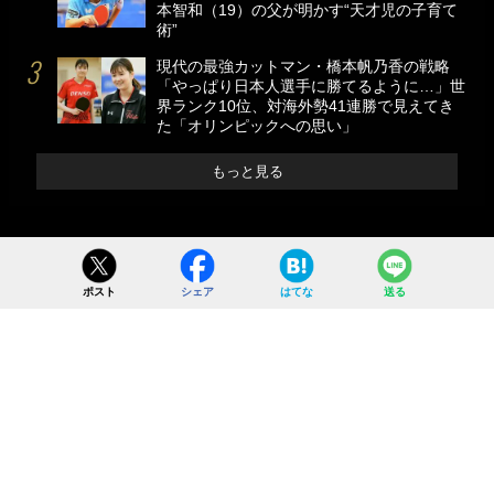
本智和（19）の父が明かす“天才児の子育て
術”
現代の最強カットマン・橋本帆乃香の戦略
「やっぱり日本人選手に勝てるように…」世
界ランク10位、対海外勢41連勝で見えてき
た「オリンピックへの思い」
もっと見る
ポスト
シェア
はてな
送る