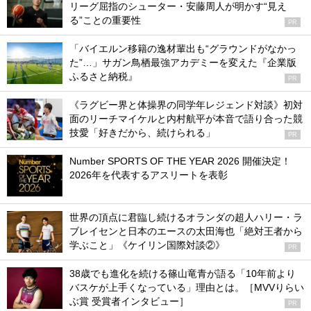
リーグ屈指のシューター・安藤周人が明かす“見え
る”ことの重要性
PR
「バイエルン移籍の逸材輩出も“グラウンドがなかっ
た”…」サガン鳥栖最強アカデミーを変えた『企業版
ふるさと納税』
PR
《ラグビー界と体操界の同学年レジェンド対談》初対
面のリーチマイケルと内村航平が本音で語り合った競
技愛「好きだから、続けられる」
PR
Number SPORTS OF THE YEAR 2026 開催決定！
2026年を代表するアスリートを表彰
世界の頂点に君臨し続けるオランダの超人ハリー・ラ
ブレイセンと日本のエースの太田海也「絶対王者から
学ぶこと」《ケイリン国際対談②》
PR
38歳でも進化を続ける篠山竜青が語る「10年前より
バスケが上手くなっている」理由とは。［MVVりらい
ぶ賞 受賞者インタビュー］
PR