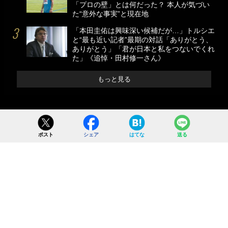
「プロの壁」とは何だった？ 本人が気づい
た“意外な事実”と現在地
「本田圭佑は興味深い候補だが…」トルシエ
と“最も近い記者”最期の対話「ありがとう、
ありがとう」「君が日本と私をつないでくれ
た」《追悼・田村修一さん》
もっと見る
ポスト
シェア
はてな
送る