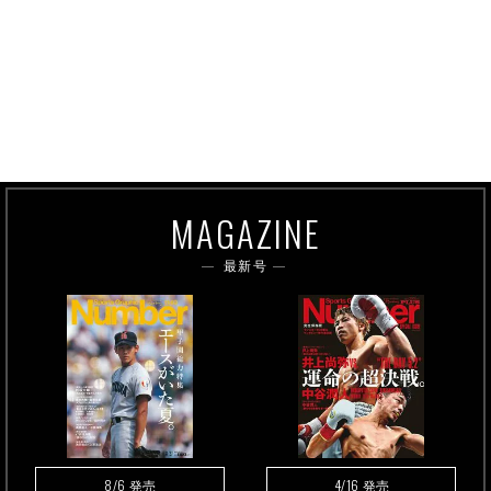
MAGAZINE
最新号
8/6
4/16
発売
発売