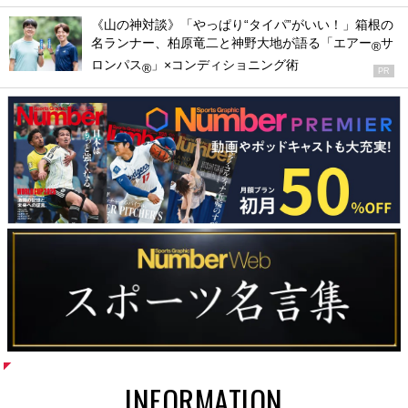
《山の神対談》「やっぱり“タイパ”がいい！」箱根の
名ランナー、柏原竜二と神野大地が語る「エアー
サ
®
ロンパス
」×コンディショニング術
®
PR
INFORMATION