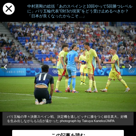
中村憲剛の総括「あのスペインと10回やって5回勝つレベル
に」パリ五輪代表“0対3の現実”をどう受け止めるべきか？
「日本が良くなったからこそ…」
パリ五輪の準々決勝スペイン戦、決定機を逃しピッチに膝をつく細谷真大。好機
を生み出しながらも1点が遠かった photograph by Takuya Kaneko/JMPA
この記事を読む