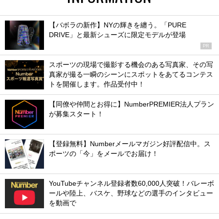
【バボラの新作】NYの輝きを纏う。「PURE
DRIVE」と最新シューズに限定モデルが登場
PR
スポーツの現場で撮影する機会のある写真家、その写
真家が撮る一瞬のシーンにスポットをあてるコンテス
トを開催します。作品受付中！
【同僚や仲間とお得に】NumberPREMIER法人プラン
が募集スタート！
【登録無料】Numberメールマガジン好評配信中。ス
ポーツの「今」をメールでお届け！
YouTubeチャンネル登録者数60,000人突破！バレーボ
ールや陸上、バスケ、野球などの選手のインタビュー
を動画で