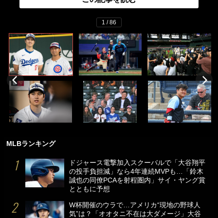
1 / 86
MLBランキング
ドジャース電撃加入スクーバルで「大谷翔平
の投手負担減」なら4年連続MVPも…「鈴木
誠也の同僚PCAを射程圏内」サイ・ヤング賞
とともに予想
W杯開催のウラで…アメリカ“現地の野球人
気”は？「オオタニ不在は大ダメージ」大谷