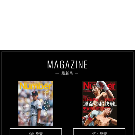
MAGAZINE
最新号
8/6
4/16
発売
発売