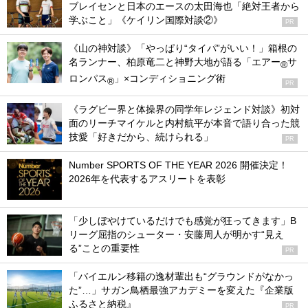
ブレイセンと日本のエースの太田海也「絶対王者から
学ぶこと」《ケイリン国際対談②》
PR
《山の神対談》「やっぱり“タイパ”がいい！」箱根の
名ランナー、柏原竜二と神野大地が語る「エアー
サ
®
ロンパス
」×コンディショニング術
®
PR
《ラグビー界と体操界の同学年レジェンド対談》初対
面のリーチマイケルと内村航平が本音で語り合った競
技愛「好きだから、続けられる」
PR
Number SPORTS OF THE YEAR 2026 開催決定！
2026年を代表するアスリートを表彰
「少しぼやけているだけでも感覚が狂ってきます」B
リーグ屈指のシューター・安藤周人が明かす“見え
る”ことの重要性
PR
「バイエルン移籍の逸材輩出も“グラウンドがなかっ
た”…」サガン鳥栖最強アカデミーを変えた『企業版
ふるさと納税』
PR