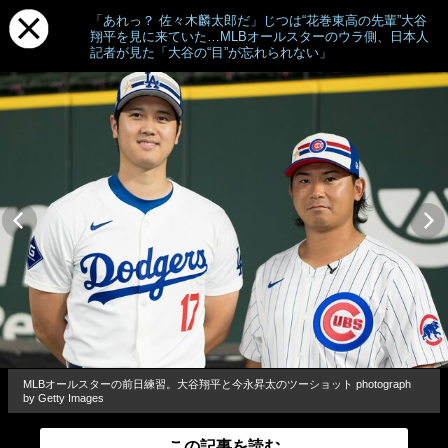
「あれっ？ 佐々木麟太郎だ」じつは“花巻東高の先輩”大谷
翔平を見に来ていた…MLBオールスターのウラ側、日本人
記者が見た「大谷の“目”が忘れられない」
MLBオールスターの前日練習。大谷翔平と今永昇太のツーショット photograph
by Getty Images
この記事を読む