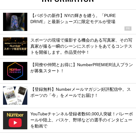
【バボラの新作】NYの輝きを纏う。「PURE
DRIVE」と最新シューズに限定モデルが登場
PR
スポーツの現場で撮影する機会のある写真家、その写
真家が撮る一瞬のシーンにスポットをあてるコンテス
トを開催します。作品受付中！
【同僚や仲間とお得に】NumberPREMIER法人プラン
が募集スタート！
【登録無料】Numberメールマガジン好評配信中。ス
ポーツの「今」をメールでお届け！
YouTubeチャンネル登録者数60,000人突破！バレーボ
ールや陸上、バスケ、野球などの選手のインタビュー
を動画で