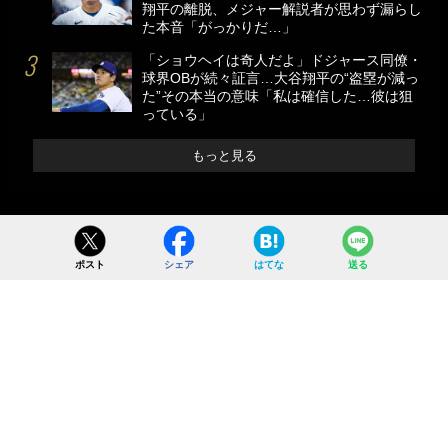
翔平の離脱、メジャー解説者が思わず漏らし
た本音「がっかりだ…」
「ショウヘイは奇人だよ」ドジャース同僚・
球界OBが続々証言…大谷翔平の“盗塁が減っ
た”その本当の意味「私は確信した…彼は狙
っている」
もっと見る
ポスト
シェア
はてな
送る