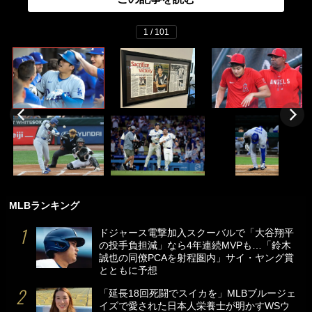
1 / 101
MLBランキング
ドジャース電撃加入スクーバルで「大谷翔平
の投手負担減」なら4年連続MVPも…「鈴木
誠也の同僚PCAを射程圏内」サイ・ヤング賞
とともに予想
「延長18回死闘でスイカを」MLBブルージェ
イズで愛された日本人栄養士が明かすWSウ