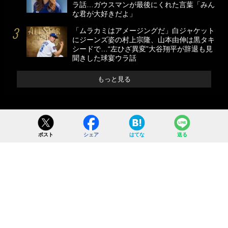
ラ話…ガウスマンが最後にくれた言葉「みん
な君が大好きだよ」
「ムラカミはアメージングだ」白ジャケット
にジーンズ姿の村上宗隆、山本由伸は黒タキ
シードで…“左ひざ異変”大谷翔平が辞退も見
聞きした球宴ウラ話
もっと見る
ポスト
シェア
はてな
送る