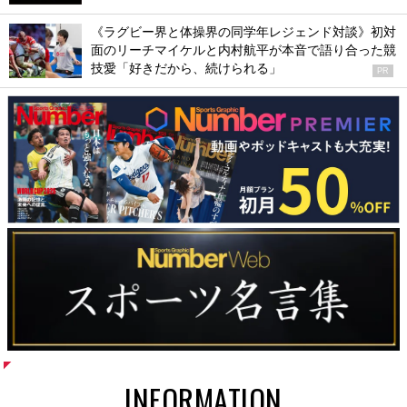
《ラグビー界と体操界の同学年レジェンド対談》初対
面のリーチマイケルと内村航平が本音で語り合った競
技愛「好きだから、続けられる」
PR
INFORMATION