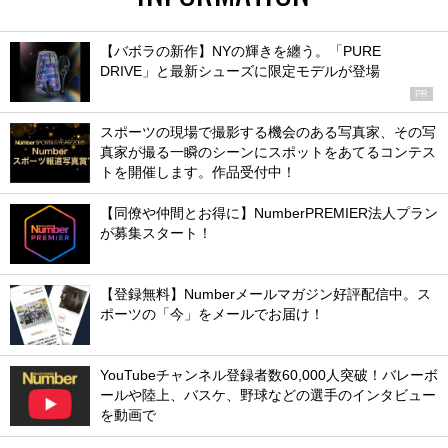
【バボラの新作】NYの輝きを纏う。「PURE
DRIVE」と最新シューズに限定モデルが登場
PR
スポーツの現場で撮影する機会のある写真家、その写
真家が撮る一瞬のシーンにスポットをあてるコンテス
トを開催します。作品受付中！
【同僚や仲間とお得に】NumberPREMIER法人プラン
が募集スタート！
【登録無料】Numberメールマガジン好評配信中。ス
ポーツの「今」をメールでお届け！
YouTubeチャンネル登録者数60,000人突破！バレーボ
ールや陸上、バスケ、野球などの選手のインタビュー
を動画で