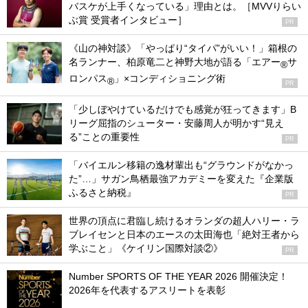
バスケが上手くなっている」理由とは。［MVVりらい
ぶ賞 受賞者インタビュー］
PR
《山の神対談》「やっぱり“タイパ”がいい！」箱根の
名ランナー、柏原竜二と神野大地が語る「エアー
サ
®
ロンパス
」×コンディショニング術
®
PR
「少しぼやけているだけでも感覚が狂ってきます」B
リーグ屈指のシューター・安藤周人が明かす“見え
る”ことの重要性
PR
「バイエルン移籍の逸材輩出も“グラウンドがなかっ
た”…」サガン鳥栖最強アカデミーを変えた『企業版
ふるさと納税』
PR
世界の頂点に君臨し続けるオランダの超人ハリー・ラ
ブレイセンと日本のエースの太田海也「絶対王者から
学ぶこと」《ケイリン国際対談②》
PR
Number SPORTS OF THE YEAR 2026 開催決定！
2026年を代表するアスリートを表彰