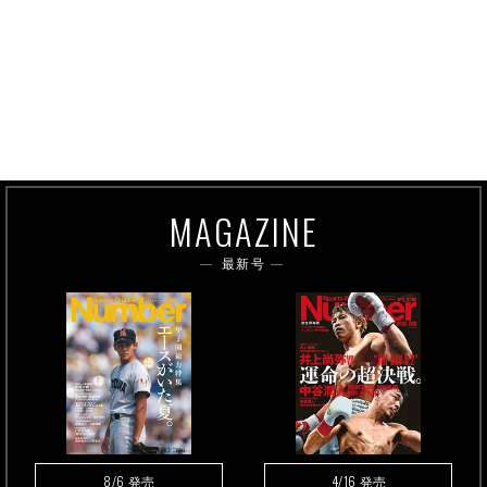
MAGAZINE
最新号
8/6
4/16
発売
発売