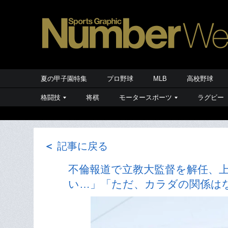
夏の甲子園特集
プロ野球
MLB
高校野球
格闘技
将棋
モータースポーツ
ラグビー
＜
記事に戻る
不倫報道で立教大監督を解任、
い…」「ただ、カラダの関係は