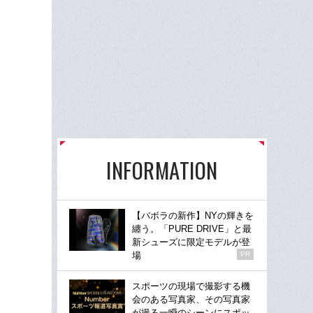
INFORMATION
【バボラの新作】NYの輝きを
纏う。「PURE DRIVE」と最
新シューズに限定モデルが登
場
PR
スポーツの現場で撮影する機
会のある写真家、その写真家
が撮る一瞬のシーンにスポッ