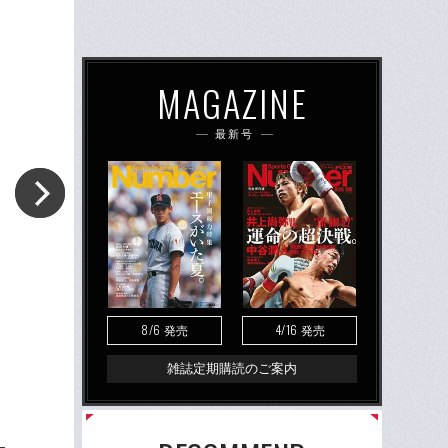
MAGAZINE
最新号
8/6
4/16
発売
発売
雑誌定期購読のご案内