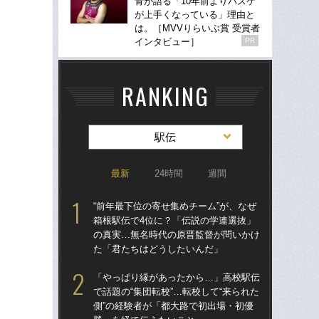
青が語る「10年前よりバスケ
が上手くなっている」理由と
は。［MVVりらいぶ賞 受賞者
インタビュー］
PR
RANKING
駅伝
最新
24時間
週間
“前年最下位の寄せ集めチーム”が、なぜ
東大
箱根駅伝で4位に？「伝説の学連選抜」
70
の真実…無名時代の原晋監督が問いかけ
「
た「君たちはどうしたいんだ」
出
は
「やっぱり縁があったから…」高校駅伝
で話題の“集団転校”…転校して“来られた
東大
側”の経験者が「都大路で初出場・初優
人