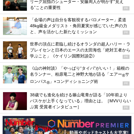
リーグ屈指のシューター・安藤周人が明かす“見え
る”ことの重要性
PR
「会場の声は自分を客観視するバロメーター」柔道
48kg級金メダリスト・角田夏実が感じていた声の力
と、声を活かした新たなミッション
PR
世界の頂点に君臨し続けるオランダの超人ハリー・ラ
ブレイセンと日本のエースの太田海也「絶対王者から
学ぶこと」《ケイリン国際対談②》
PR
《山の神対談》「やっぱり“タイパ”がいい！」箱根の
名ランナー、柏原竜二と神野大地が語る「エアー
サ
®
ロンパス
」×コンディショニング術
®
PR
38歳でも進化を続ける篠山竜青が語る「10年前より
バスケが上手くなっている」理由とは。［MVVりらい
ぶ賞 受賞者インタビュー］
PR