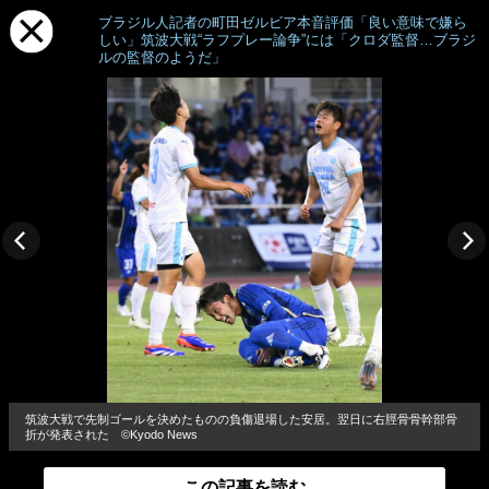
ブラジル人記者の町田ゼルビア本音評価「良い意味で嫌ら
しい」筑波大戦“ラフプレー論争”には「クロダ監督…ブラジ
ルの監督のようだ」
筑波大戦で先制ゴールを決めたものの負傷退場した安居。翌日に右脛骨骨幹部骨
折が発表された ©Kyodo News
この記事を読む