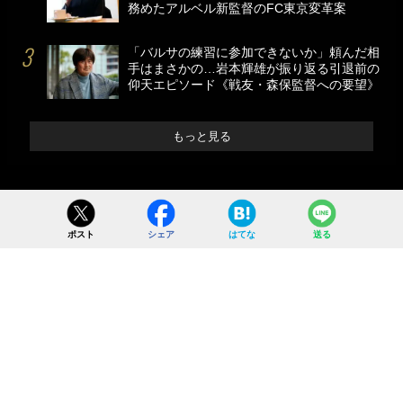
務めたアルベル新監督のFC東京変革案
「バルサの練習に参加できないか」頼んだ相
手はまさかの…岩本輝雄が振り返る引退前の
仰天エピソード《戦友・森保監督への要望》
もっと見る
ポスト
シェア
はてな
送る