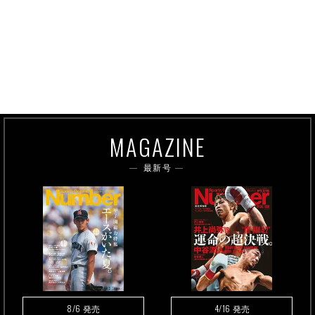
MAGAZINE
最新号
8/6
4/16
発売
発売