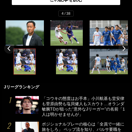
4 / 38
Jリーグランキング
「コウキの態度はお手本」小川航基も堂安律
も菅原由勢も塩貝健人もスカウト…オランダ
敏腕TDが狙った“意外なJリーガー”の名前「1
人は明かせませんが」
ポジショナルプレーの核心は「全員で一緒に
旅をしろ」 ペップ流を知り、バルサ要職を