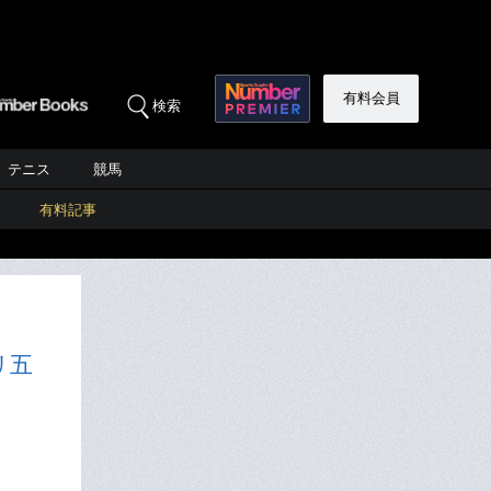
有料会員
検索
テニス
競馬
有料記事
リ五