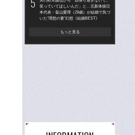
夫の鈴木誠也から「頑張り過ぎないで。
笑っていてほしいんだ」と…元新体操日
夫
本代表・畠山愛理（29歳）が結婚で気づ
笑
いた“理想の妻”幻想《結婚BEST》
本代
いた
もっと見る