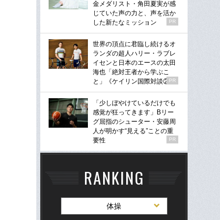
金メダリスト・角田夏実が感
じていた声の力と、声を活か
した新たなミッション
PR
世界の頂点に君臨し続けるオ
ランダの超人ハリー・ラブレ
イセンと日本のエースの太田
海也「絶対王者から学ぶこ
と」《ケイリン国際対談②》
PR
「少しぼやけているだけでも
感覚が狂ってきます」Bリー
グ屈指のシューター・安藤周
人が明かす“見える”ことの重
要性
PR
RANKING
体操