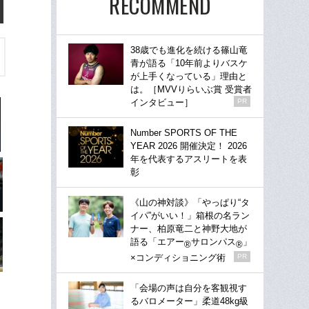
RECOMMEND
38歳でも進化を続ける篠山竜
青が語る「10年前よりバスケ
が上手くなっている」理由と
は。［MVVりらいぶ賞 受賞者
インタビュー］
PR
Number SPORTS OF THE
YEAR 2026 開催決定！ 2026
年を代表するアスリートを表
彰
《山の神対談》「やっぱり“タ
イパ”がいい！」箱根の名ラン
ナー、柏原竜二と神野大地が
語る「エアー
サロンパス
」
®
®
×コンディショニング術
PR
「会場の声は自分を客観視す
るバロメーター」柔道48kg級