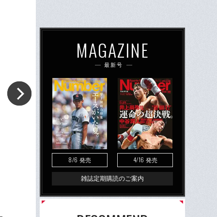
MAGAZINE
最新号
8/6
4/16
発売
発売
雑誌定期購読のご案内