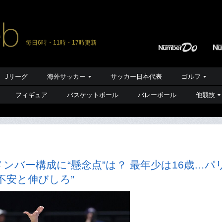
毎日6時・11時・17時更新
Jリーグ
海外サッカー
サッカー日本代表
ゴルフ
フィギュア
バスケットボール
バレーボール
他競技
ンバー構成に“懸念点”は？ 最年少は16歳…パ
不安と伸びしろ”