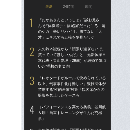
最新
24時間
週間
『おかあさんといっしょ』“誠お兄さ
五輪
ん”が“体操選手・福尾誠”だったころ 肩
合
のケガ、辛いリハビリ、勝てない「天
『お
才」…それでも五輪を夢見たワケ
ん”
夫の鈴木誠也から「頑張り過ぎないで。
夫
笑っていてほしいんだ」と…元新体操日
笑
本代表・畠山愛理（29歳）が結婚で気づ
本代
いた“理想の妻”幻想
いた
「レオタードがルールで決められている
19
以上、刑事事件化は難しい」競技団体が
元新
苦慮する“性的画像”対策「観客席からの
同
撮影を禁止したケースも」
な
［パフォーマンスを高める奥義］谷川航
『お
＆翔「自重トレーニングが生んだ究極
ん”
形」
の
才