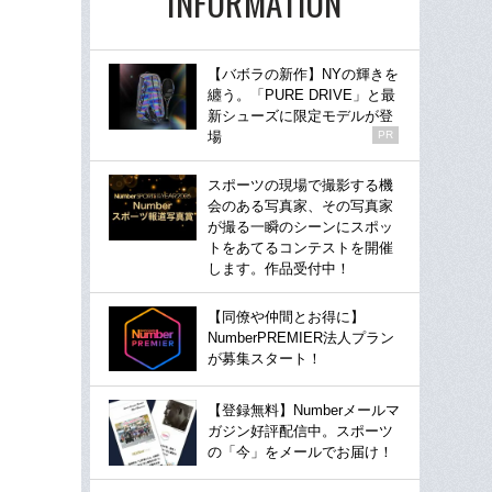
INFORMATION
【バボラの新作】NYの輝きを
纏う。「PURE DRIVE」と最
新シューズに限定モデルが登
場
PR
スポーツの現場で撮影する機
会のある写真家、その写真家
が撮る一瞬のシーンにスポッ
トをあてるコンテストを開催
します。作品受付中！
【同僚や仲間とお得に】
NumberPREMIER法人プラン
が募集スタート！
【登録無料】Numberメールマ
ガジン好評配信中。スポーツ
の「今」をメールでお届け！