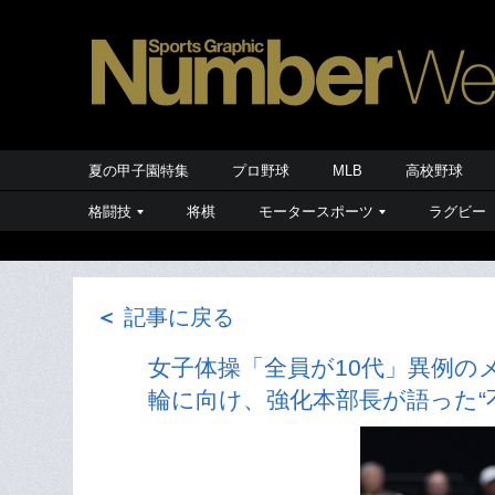
夏の甲子園特集
プロ野球
MLB
高校野球
格闘技
将棋
モータースポーツ
ラグビー
＜
記事に戻る
女子体操「全員が10代」異例のメ
輪に向け、強化本部長が語った“