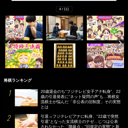
4 / 111
将棋ランキング
20歳退会のち“フジテレビ女子アナ転身”、22
歳の引退発表に“ネット疑問の声”も…将棋女
流棋士が悩んだ「非公表の旧制度」その実態
とは
引退→フジテレビアナに転身、“22歳で突然
引退”となった女流棋士のナゼ…じつは公表
されなかった「降級点」“旧規定の実態”と新