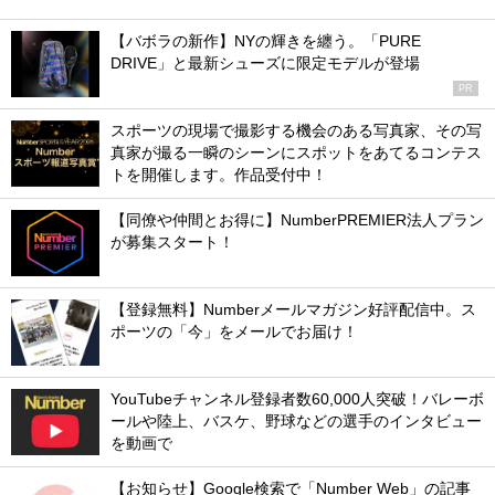
【バボラの新作】NYの輝きを纏う。「PURE
DRIVE」と最新シューズに限定モデルが登場
PR
スポーツの現場で撮影する機会のある写真家、その写
真家が撮る一瞬のシーンにスポットをあてるコンテス
トを開催します。作品受付中！
【同僚や仲間とお得に】NumberPREMIER法人プラン
が募集スタート！
【登録無料】Numberメールマガジン好評配信中。ス
ポーツの「今」をメールでお届け！
YouTubeチャンネル登録者数60,000人突破！バレーボ
ールや陸上、バスケ、野球などの選手のインタビュー
を動画で
【お知らせ】Google検索で「Number Web」の記事