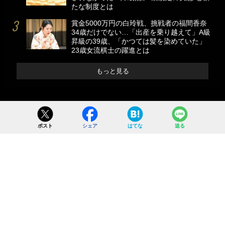
たな制度とは
賞金5000万円の白玲戦、挑戦者の福間香奈
34歳だけでない…「出産を乗り越えて」A級
昇級の39歳、「かつては髪を染めていた」
23歳女流棋士の躍進とは
もっと見る
ポスト
シェア
はてな
送る