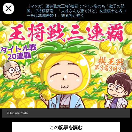
〈マンガ〉藤井聡太王将3連覇でパイン姿のち「徹子の部
屋」で将棋指南…「大谷さんも驚くけど、女流棋士と名コ
ーチは20歳差婚！」観る将が描く
©Junsei Chida
この記事を読む