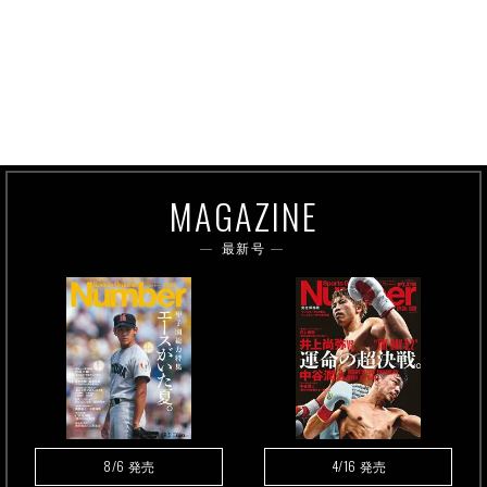
MAGAZINE
最新号
8/6
4/16
発売
発売