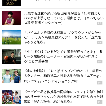
38歳でも進化を続ける篠山竜青が語る「10年前より
バスケが上手くなっている」理由とは。［MVVりらい
ぶ賞 受賞者インタビュー］
PR
「バイエルン移籍の逸材輩出も“グラウンドがなかっ
た”…」サガン鳥栖最強アカデミーを変えた『企業版
ふるさと納税』
PR
「少しぼやけているだけでも感覚が狂ってきます」B
リーグ屈指のシューター・安藤周人が明かす“見え
る”ことの重要性
PR
《山の神対談》「やっぱり“タイパ”がいい！」箱根の
名ランナー、柏原竜二と神野大地が語る「エアー
サ
®
ロンパス
」×コンディショニング術
®
PR
《ラグビー界と体操界の同学年レジェンド対談》初対
面のリーチマイケルと内村航平が本音で語り合った競
技愛「好きだから、続けられる」
PR