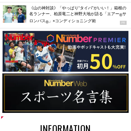
《山の神対談》「やっぱり“タイパ”がいい！」箱根の
名ランナー、柏原竜二と神野大地が語る「エアー
サ
®
ロンパス
」×コンディショニング術
®
PR
INFORMATION