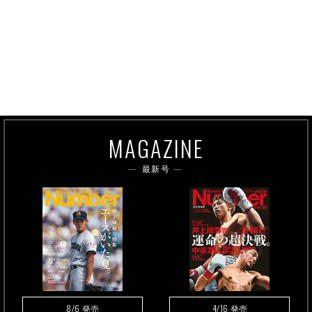
MAGAZINE
最新号
8/6
4/16
発売
発売