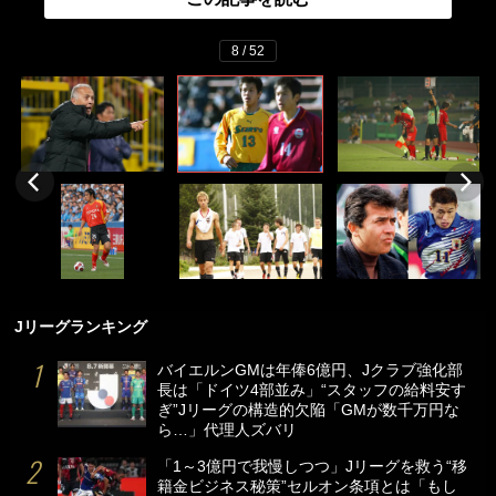
8 / 52
Jリーグランキング
バイエルンGMは年俸6億円、Jクラブ強化部
長は「ドイツ4部並み」“スタッフの給料安す
ぎ”Jリーグの構造的欠陥「GMが数千万円な
ら…」代理人ズバリ
「1～3億円で我慢しつつ」Jリーグを救う“移
籍金ビジネス秘策”セルオン条項とは「もし