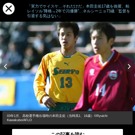
「実力でケイスケ…それだけだ」本田圭佑17歳を抜擢、柏
レイソル“降格→2年でJ1優勝”…ネルシーニョ73歳「監督を
引退する気はない」
03年1月、高校選手権出場時の本田圭佑（当時高1、16歳）©Ryuichi
Kawakubo/AFLO
この記事を読む