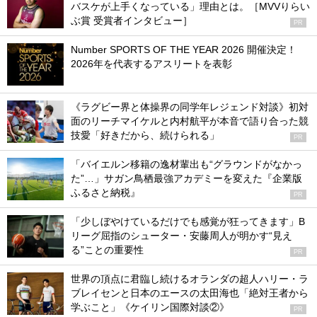
バスケが上手くなっている」理由とは。［MVVりらい
ぶ賞 受賞者インタビュー］
PR
Number SPORTS OF THE YEAR 2026 開催決定！
2026年を代表するアスリートを表彰
《ラグビー界と体操界の同学年レジェンド対談》初対
面のリーチマイケルと内村航平が本音で語り合った競
技愛「好きだから、続けられる」
PR
「バイエルン移籍の逸材輩出も“グラウンドがなかっ
た”…」サガン鳥栖最強アカデミーを変えた『企業版
ふるさと納税』
PR
「少しぼやけているだけでも感覚が狂ってきます」B
リーグ屈指のシューター・安藤周人が明かす“見え
る”ことの重要性
PR
世界の頂点に君臨し続けるオランダの超人ハリー・ラ
ブレイセンと日本のエースの太田海也「絶対王者から
学ぶこと」《ケイリン国際対談②》
PR