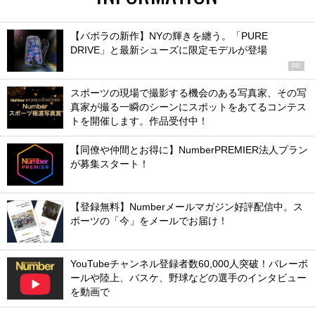
【バボラの新作】NYの輝きを纏う。「PURE
DRIVE」と最新シューズに限定モデルが登場
PR
スポーツの現場で撮影する機会のある写真家、その写
真家が撮る一瞬のシーンにスポットをあてるコンテス
トを開催します。作品受付中！
【同僚や仲間とお得に】NumberPREMIER法人プラン
が募集スタート！
【登録無料】Numberメールマガジン好評配信中。ス
ポーツの「今」をメールでお届け！
YouTubeチャンネル登録者数60,000人突破！バレーボ
ールや陸上、バスケ、野球などの選手のインタビュー
を動画で