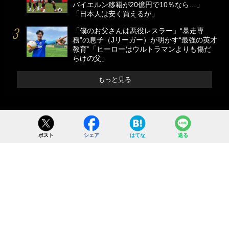
バイエルン移籍が20億円で10％なら…」
「日本人は安く買えるが」
「僕のお父さんは悪役レスラー」“暴走専
務”の息子（Jリーガー）が明かす“最強の英才
教育”「ヒーローはウルトラマンよりも傷だ
らけの父」
もっと見る
ポスト
シェア
はてな
送る