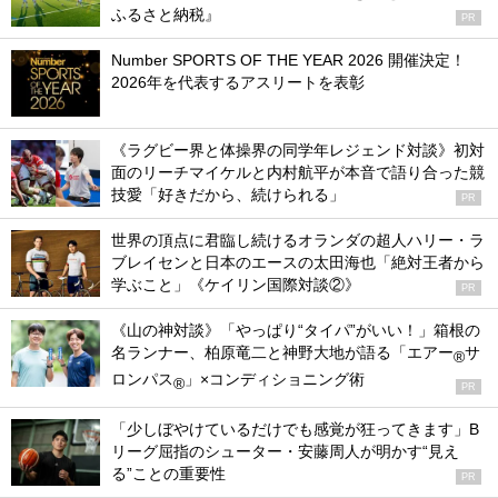
ふるさと納税』
PR
Number SPORTS OF THE YEAR 2026 開催決定！
2026年を代表するアスリートを表彰
《ラグビー界と体操界の同学年レジェンド対談》初対
面のリーチマイケルと内村航平が本音で語り合った競
技愛「好きだから、続けられる」
PR
世界の頂点に君臨し続けるオランダの超人ハリー・ラ
ブレイセンと日本のエースの太田海也「絶対王者から
学ぶこと」《ケイリン国際対談②》
PR
《山の神対談》「やっぱり“タイパ”がいい！」箱根の
名ランナー、柏原竜二と神野大地が語る「エアー
サ
®
ロンパス
」×コンディショニング術
®
PR
「少しぼやけているだけでも感覚が狂ってきます」B
リーグ屈指のシューター・安藤周人が明かす“見え
る”ことの重要性
PR