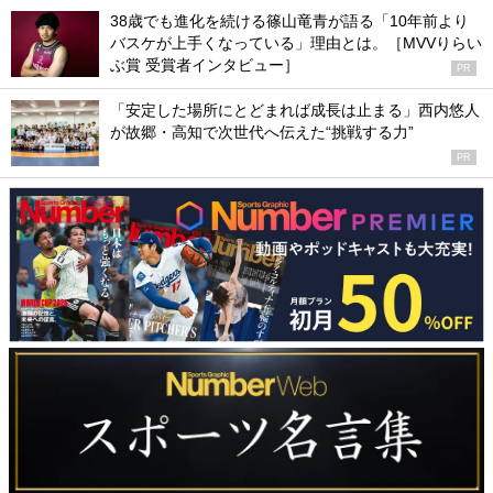
38歳でも進化を続ける篠山竜青が語る「10年前より
バスケが上手くなっている」理由とは。［MVVりらい
ぶ賞 受賞者インタビュー］
PR
「安定した場所にとどまれば成長は止まる」西内悠人
が故郷・高知で次世代へ伝えた“挑戦する力”
PR