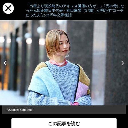
「出産より現役時代のアキレス腱痛の方が…」1児の母にな
った元短距離日本代表・和田麻希（37歳）が明かす“コーチ
だった夫”との15年交際秘話
©Shigeki Yamamoto
この記事を読む