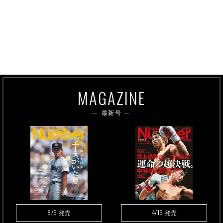
MAGAZINE
最新号
8/6
4/16
発売
発売