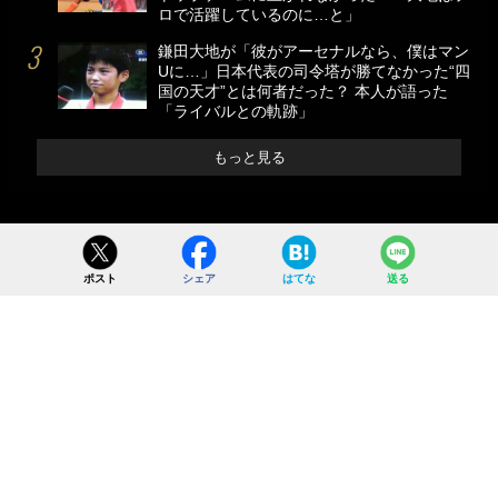
ロで活躍しているのに…と」
鎌田大地が「彼がアーセナルなら、僕はマン
Uに…」日本代表の司令塔が勝てなかった“四
国の天才”とは何者だった？ 本人が語った
「ライバルとの軌跡」
もっと見る
ポスト
シェア
はてな
送る