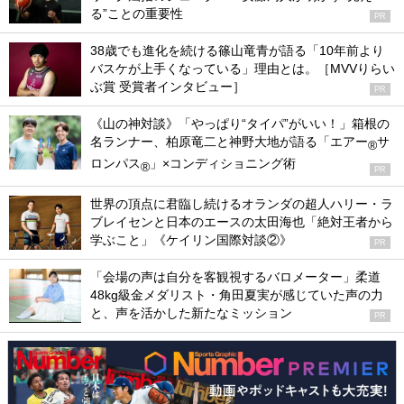
る”ことの重要性
PR
38歳でも進化を続ける篠山竜青が語る「10年前より
バスケが上手くなっている」理由とは。［MVVりらい
ぶ賞 受賞者インタビュー］
PR
《山の神対談》「やっぱり“タイパ”がいい！」箱根の
名ランナー、柏原竜二と神野大地が語る「エアー
サ
®
ロンパス
」×コンディショニング術
®
PR
世界の頂点に君臨し続けるオランダの超人ハリー・ラ
ブレイセンと日本のエースの太田海也「絶対王者から
学ぶこと」《ケイリン国際対談②》
PR
「会場の声は自分を客観視するバロメーター」柔道
48kg級金メダリスト・角田夏実が感じていた声の力
と、声を活かした新たなミッション
PR