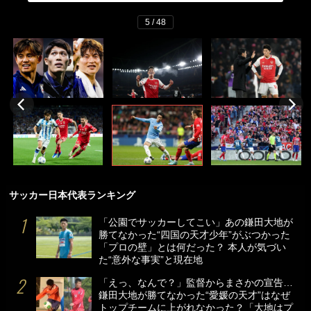
5 / 48
サッカー日本代表ランキング
「公園でサッカーしてこい」あの鎌田大地が
勝てなかった“四国の天才少年”がぶつかった
「プロの壁」とは何だった？ 本人が気づい
た“意外な事実”と現在地
「えっ、なんで？」監督からまさかの宣告…
鎌田大地が勝てなかった“愛媛の天才”はなぜ
トップチームに上がれなかった？「大地はプ