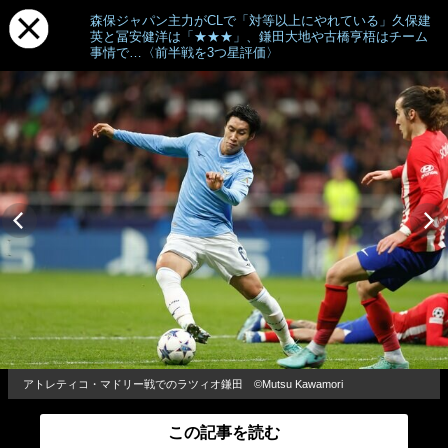
森保ジャパン主力がCLで「対等以上にやれている」久保建
英と冨安健洋は「★★★」、鎌田大地や古橋亨梧はチーム
事情で…〈前半戦を3つ星評価〉
アトレティコ・マドリー戦でのラツィオ鎌田 ©Mutsu Kawamori
この記事を読む