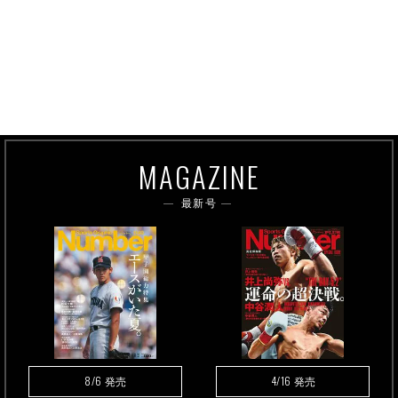
MAGAZINE
最新号
8/6
4/16
発売
発売