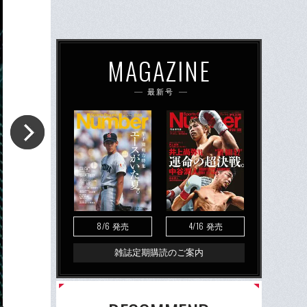
MAGAZINE
最新号
8/6
4/16
発売
発売
雑誌定期購読のご案内