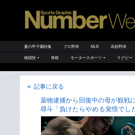
夏の甲子園特集
プロ野球
MLB
高校野球
格闘技
将棋
モータースポーツ
ラグビー
＜
記事に戻る
薬物逮捕から回復中の母が観戦に…B
尋斗「負けたらやめる覚悟でし