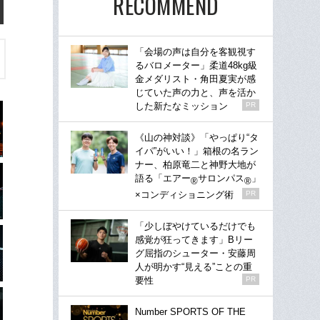
RECOMMEND
「会場の声は自分を客観視す
るバロメーター」柔道48kg級
金メダリスト・角田夏実が感
じていた声の力と、声を活か
した新たなミッション
PR
《山の神対談》「やっぱり“タ
イパ”がいい！」箱根の名ラン
ナー、柏原竜二と神野大地が
語る「エアー
サロンパス
」
®
®
×コンディショニング術
PR
「少しぼやけているだけでも
感覚が狂ってきます」Bリー
グ屈指のシューター・安藤周
人が明かす“見える”ことの重
要性
PR
Number SPORTS OF THE