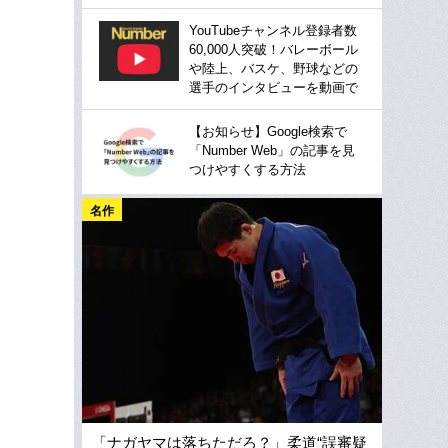
YouTubeチャンネル登録者数
60,000人突破！バレーボール
や陸上、バスケ、野球などの
選手のインタビューを動画で
【お知らせ】Google検索で
「Number Web」の記事を見
つけやすくする方法
名作
「ナガヤマは落ちただろ？」柔道“誤審疑