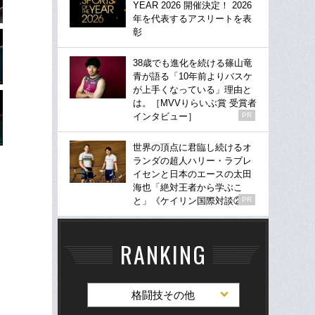
YEAR 2026 開催決定！ 2026
年を代表するアスリートを表
彰
38歳でも進化を続ける篠山竜
青が語る「10年前よりバスケ
が上手くなっている」理由と
は。［MVVりらいぶ賞 受賞者
インタビュー］
PR
世界の頂点に君臨し続けるオ
ランダの超人ハリー・ラブレ
イセンと日本のエースの太田
海也「絶対王者から学ぶこ
と」《ケイリン国際対談②》
PR
RANKING
格闘技その他