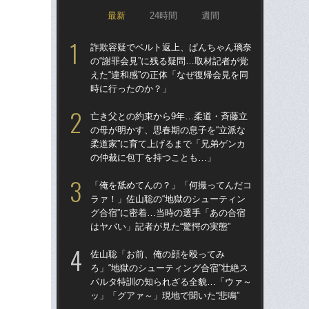
最新
24時間
週間
詐欺容疑でベルト返上、ぱんちゃん璃奈
詐
の“謝罪会見”に残る疑問…取材記者が覚
の“
えた“違和感”の正体「なぜ復帰会見を同
えた
時に行ったのか？」
時
亡き父との約束から9年…柔道・斉藤立
「
の母が明かす、思春期の息子を“立派な
ラァ
柔道家”に育て上げるまで「兄弟ゲンカ
グ合
の仲裁に包丁を持つことも…」
はヤ
「俺を舐めてんの？」「何撮ってんだコ
佐
ラァ！」佐山聡の“地獄のシューティン
ろ」
グ合宿”に密着…当時の選手「あの合宿
パ
はヤバい」記者が見た“驚愕の実態”
ッ」
佐山聡「お前、俺の顔を殴ってみ
最
ろ」“地獄のシューティング合宿”壮絶ス
合
パルタ特訓の知られざる全貌…「ウァ～
一枚
ッ」「グアァ～」現地で聞いた“悲鳴”
狩り