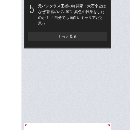
元パンクラス王者の格闘家・大石幸史は
「
なぜ“新宿のパン屋”に異色の転身をした
カメ
のか？ 「自分でも面白いキャリアだと
実”
思う」
ど
もっと見る