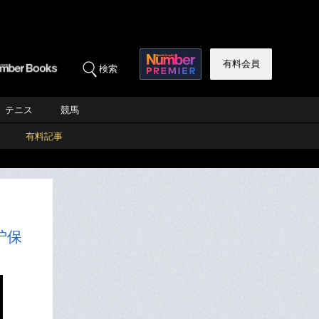
有料会員
検索
テニス
競馬
有料記事
枦保