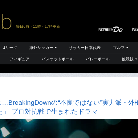
毎日6時・11時・17時更新
Jリーグ
海外サッカー
サッカー日本代表
ゴルフ
フィギュア
バスケットボール
バレーボール
他競技
reakingDownの“不良ではない”実力派・外
た」 プロ対抗戦で生まれたドラマ