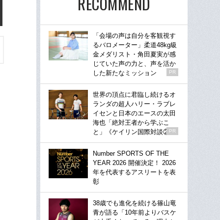
RECOMMEND
「会場の声は自分を客観視す
るバロメーター」柔道48kg級
金メダリスト・角田夏実が感
じていた声の力と、声を活か
した新たなミッション
PR
世界の頂点に君臨し続けるオ
ランダの超人ハリー・ラブレ
イセンと日本のエースの太田
海也「絶対王者から学ぶこ
と」《ケイリン国際対談②》
PR
Number SPORTS OF THE
YEAR 2026 開催決定！ 2026
年を代表するアスリートを表
彰
38歳でも進化を続ける篠山竜
青が語る「10年前よりバスケ