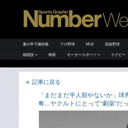
夏の甲子園特集
プロ野球
MLB
高校野球
格闘技
将棋
モータースポーツ
ラグビー
＜
記事に戻る
「まだまだ半人前やないか」球
奪…ヤクルトにとって“劇薬”だ