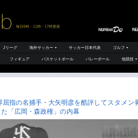
毎日6時・11時・17時更新
Jリーグ
海外サッカー
サッカー日本代表
ゴルフ
フィギュア
バスケットボール
バレーボール
他競技
界屈指の名捕手・大矢明彦を酷評してスタメン
った「広岡・森政権」の内幕