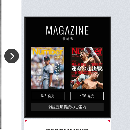
MAGAZINE
最新号
8/6
4/16
発売
発売
雑誌定期購読のご案内