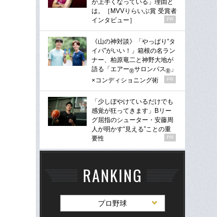
が上手くなっている」理由と
は。［MVVりらいぶ賞 受賞者
インタビュー］
PR
《山の神対談》「やっぱり“タ
イパ”がいい！」箱根の名ラン
ナー、柏原竜二と神野大地が
語る「エアー
サロンパス
」
®
®
×コンディショニング術
PR
「少しぼやけているだけでも
感覚が狂ってきます」Bリー
グ屈指のシューター・安藤周
人が明かす“見える”ことの重
要性
PR
RANKING
プロ野球