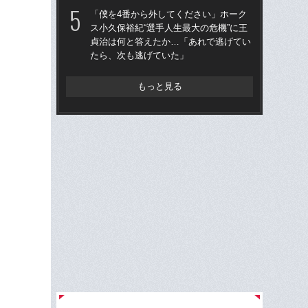
「
「僕を4番から外してください」ホーク
ス小久保裕紀“選手人生最大の危機”に王
「
貞治は何と答えたか…「あれで逃げてい
り
たら、次も逃げていた」
た“
「
もっと見る