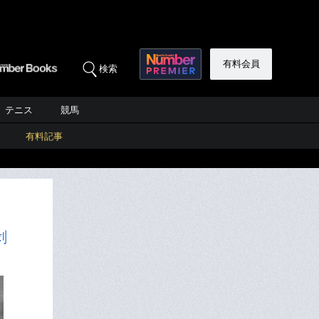
有料会員
検索
テニス
競馬
有料記事
剥