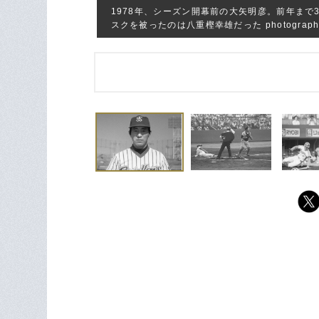
1978年、シーズン開幕前の大矢明彦。前年ま
スクを被ったのは八重樫幸雄だった photograph 