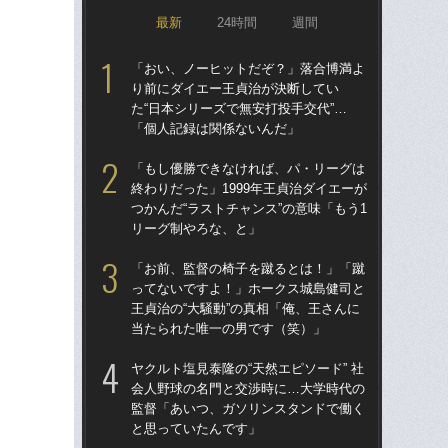
最新
24時間
週間
「おい、ノーヒットだぞ？」落合博満よ
「ア
り前にダイエー王貞治が決断してい
球
た“日本シリーズで無安打投手交代”…
す“
「個人記録は関係ないんだ」
た…
らD
「もし優勝できなければ、パ・リーグは
終わりだった」1999年王貞治ダイエーが
「
つかんだ“ラストチャンス”の意味「もう1
で
リーグ制やろな、と」
を
は
「お前、監督の椅子を蹴るとは！」「蹴
ってないですよ！」ホークス城島健司と
「
王貞治の“大騒動”の真相「俺、王さんに
コー
当たられた唯一の男です（笑）」
人に
で
ヤクルト塩見泰隆の“天然エピソード” 社
会人野球の名門と交渉時に…大学時代の
「
監督「あいつ、ガソリンスタンドで働く
です
と思っていたんです」
治