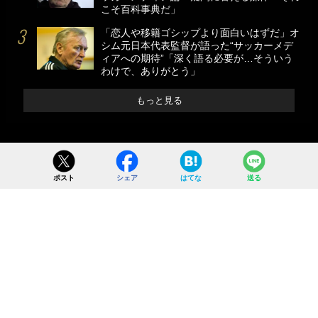
こそ百科事典だ」
「恋人や移籍ゴシップより面白いはずだ」オ
シム元日本代表監督が語った“サッカーメデ
ィアへの期待”「深く語る必要が…そういう
わけで、ありがとう」
もっと見る
ポスト
シェア
はてな
送る