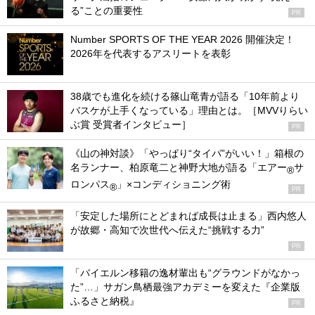
る”ことの重要性
PR
Number SPORTS OF THE YEAR 2026 開催決定！
2026年を代表するアスリートを表彰
38歳でも進化を続ける篠山竜青が語る「10年前より
バスケが上手くなっている」理由とは。［MVVりらい
ぶ賞 受賞者インタビュー］
PR
《山の神対談》「やっぱり“タイパ”がいい！」箱根の
名ランナー、柏原竜二と神野大地が語る「エアー
サ
®
ロンパス
」×コンディショニング術
®
PR
「安定した場所にとどまれば成長は止まる」西内悠人
が故郷・高知で次世代へ伝えた“挑戦する力”
PR
「バイエルン移籍の逸材輩出も“グラウンドがなかっ
た”…」サガン鳥栖最強アカデミーを変えた『企業版
ふるさと納税』
PR