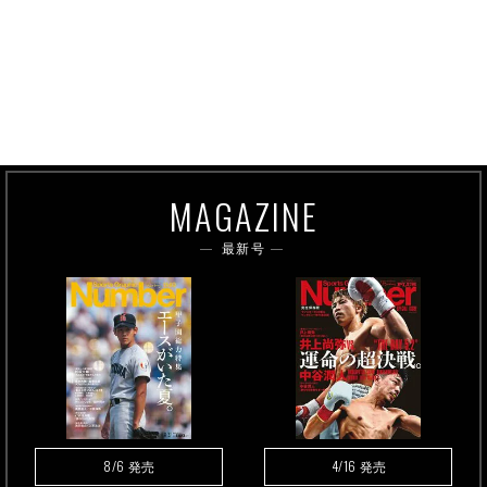
MAGAZINE
最新号
8/6
4/16
発売
発売