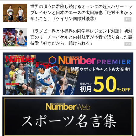
世界の頂点に君臨し続けるオランダの超人ハリー・ラ
ブレイセンと日本のエースの太田海也「絶対王者から
学ぶこと」《ケイリン国際対談②》
PR
《ラグビー界と体操界の同学年レジェンド対談》初対
面のリーチマイケルと内村航平が本音で語り合った競
技愛「好きだから、続けられる」
PR