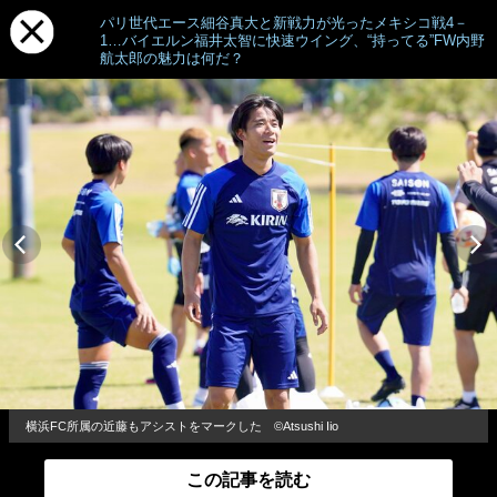
パリ世代エース細谷真大と新戦力が光ったメキシコ戦4－
1…バイエルン福井太智に快速ウイング、“持ってる”FW内野
航太郎の魅力は何だ？
横浜FC所属の近藤もアシストをマークした ©Atsushi Iio
この記事を読む