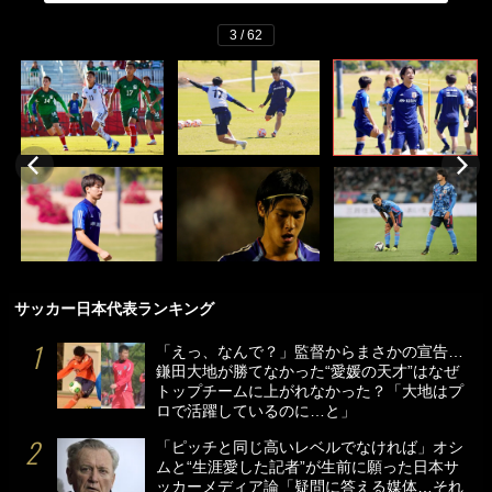
3 / 62
サッカー日本代表ランキング
「えっ、なんで？」監督からまさかの宣告…
鎌田大地が勝てなかった“愛媛の天才”はなぜ
トップチームに上がれなかった？「大地はプ
ロで活躍しているのに…と」
「ピッチと同じ高いレベルでなければ」オシ
ムと“生涯愛した記者”が生前に願った日本サ
ッカーメディア論「疑問に答える媒体…それ