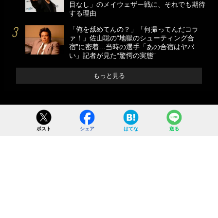
目なし」のメイウェザー戦に、それでも期待
する理由
「俺を舐めてんの？」「何撮ってんだコラ
ァ！」佐山聡の“地獄のシューティング合
宿”に密着…当時の選手「あの合宿はヤバ
い」記者が見た“驚愕の実態”
もっと見る
ポスト
シェア
はてな
送る