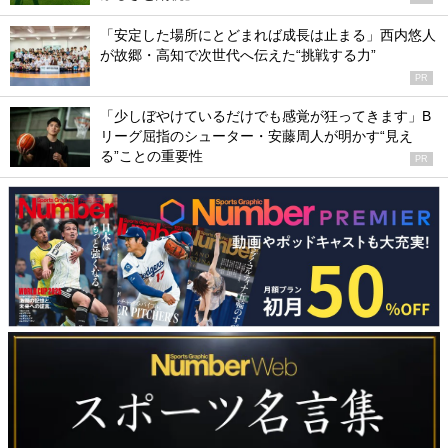
「安定した場所にとどまれば成長は止まる」西内悠人
が故郷・高知で次世代へ伝えた“挑戦する力”
PR
「少しぼやけているだけでも感覚が狂ってきます」B
リーグ屈指のシューター・安藤周人が明かす“見え
る”ことの重要性
PR