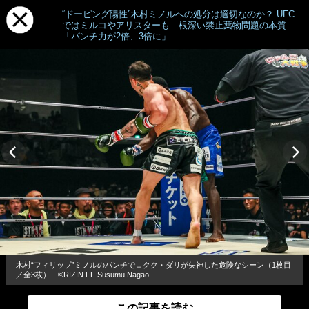
“ドーピング陽性”木村ミノルへの処分は適切なのか？ UFC
ではミルコやアリスターも…根深い禁止薬物問題の本質
「パンチ力が2倍、3倍に」
木村“フィリップ”ミノルのパンチでロクク・ダリが失神した危険なシーン（1枚目
／全3枚） ©RIZIN FF Susumu Nagao
この記事を読む