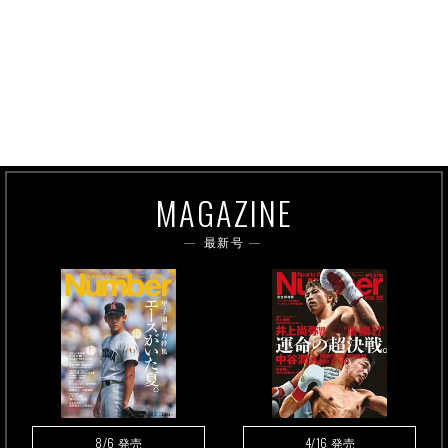
MAGAZINE
最新号
8/6
4/16
発売
発売