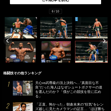
6 / 10
格闘技その他ランキング
天心vs武尊級の頂上決戦へ…“真面目な不
良”だった海人はなぜシュートボクサーの道
を選んだのか？「僕がこの競技を世に広め
る」
「正直、怖かった」朝倉未来の“狂気”をレン
ズ越しに見たカメラマンの証言…「ほぼ勝ち