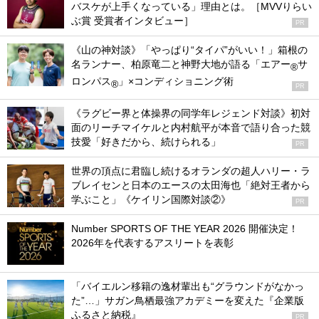
バスケが上手くなっている」理由とは。［MVVりらい
ぶ賞 受賞者インタビュー］
PR
《山の神対談》「やっぱり“タイパ”がいい！」箱根の
名ランナー、柏原竜二と神野大地が語る「エアー
サ
®
ロンパス
」×コンディショニング術
®
PR
《ラグビー界と体操界の同学年レジェンド対談》初対
面のリーチマイケルと内村航平が本音で語り合った競
技愛「好きだから、続けられる」
PR
世界の頂点に君臨し続けるオランダの超人ハリー・ラ
ブレイセンと日本のエースの太田海也「絶対王者から
学ぶこと」《ケイリン国際対談②》
PR
Number SPORTS OF THE YEAR 2026 開催決定！
2026年を代表するアスリートを表彰
「バイエルン移籍の逸材輩出も“グラウンドがなかっ
た”…」サガン鳥栖最強アカデミーを変えた『企業版
ふるさと納税』
PR