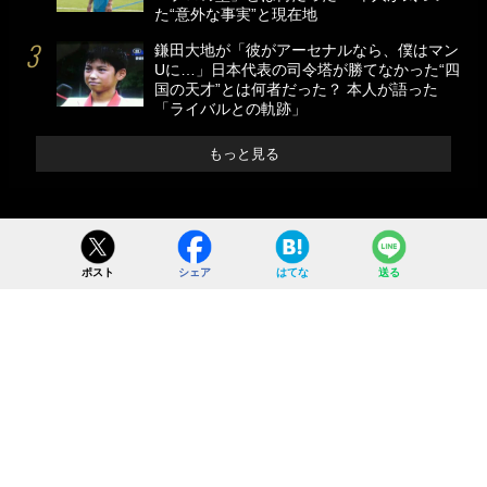
た“意外な事実”と現在地
鎌田大地が「彼がアーセナルなら、僕はマン
Uに…」日本代表の司令塔が勝てなかった“四
国の天才”とは何者だった？ 本人が語った
「ライバルとの軌跡」
もっと見る
ポスト
シェア
はてな
送る