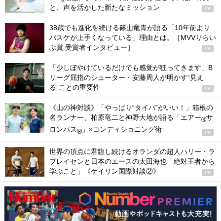
と、声を活かした新たなミッション
PR
38歳でも進化を続ける篠山竜青が語る「10年前より
バスケが上手くなっている」理由とは。［MVVりらい
ぶ賞 受賞者インタビュー］
PR
「少しぼやけているだけでも感覚が狂ってきます」B
リーグ屈指のシューター・安藤周人が明かす“見え
る”ことの重要性
PR
《山の神対談》「やっぱり“タイパ”がいい！」箱根の
名ランナー、柏原竜二と神野大地が語る「エアー
サ
®
ロンパス
」×コンディショニング術
®
PR
世界の頂点に君臨し続けるオランダの超人ハリー・ラ
ブレイセンと日本のエースの太田海也「絶対王者から
学ぶこと」《ケイリン国際対談②》
PR