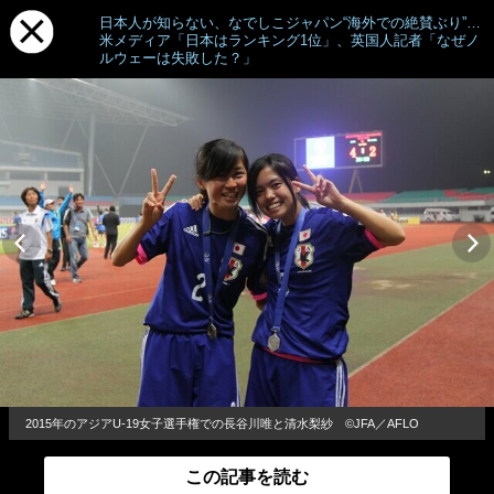
日本人が知らない、なでしこジャパン“海外での絶賛ぶり”…
米メディア「日本はランキング1位」、英国人記者「なぜノ
ルウェーは失敗した？」
2015年のアジアU-19女子選手権での長谷川唯と清水梨紗 ©JFA／AFLO
この記事を読む