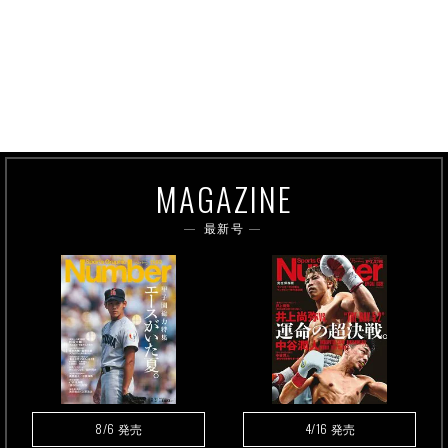
MAGAZINE
最新号
8/6
4/16
発売
発売