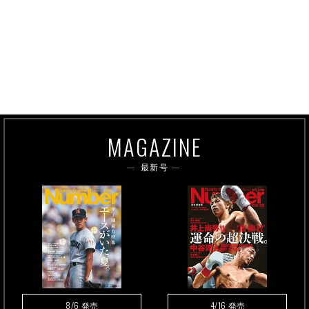
MAGAZINE
最新号
8/6
4/16
発売
発売