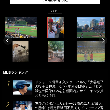
2 / 118
MLBランキング
ドジャース電撃加入スクーバルで「大谷翔平
の投手負担減」なら4年連続MVPも…「鈴木
誠也の同僚PCAを射程圏内」サイ・ヤング賞
とともに予想
左ひざに水が…大谷翔平32歳の二刀流“最大
の懸念”は規定投球回不足でもドジャース2番