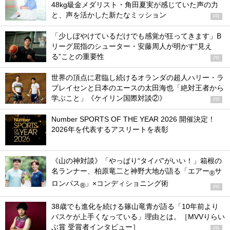
48kg級金メダリスト・角田夏実が感じていた声の力
と、声を活かした新たなミッション
PR
「少しぼやけているだけでも感覚が狂ってきます」B
リーグ屈指のシューター・安藤周人が明かす“見え
る”ことの重要性
PR
世界の頂点に君臨し続けるオランダの超人ハリー・ラ
ブレイセンと日本のエースの太田海也「絶対王者から
学ぶこと」《ケイリン国際対談②》
PR
Number SPORTS OF THE YEAR 2026 開催決定！
2026年を代表するアスリートを表彰
《山の神対談》「やっぱり“タイパ”がいい！」箱根の
名ランナー、柏原竜二と神野大地が語る「エアー
サ
®
ロンパス
」×コンディショニング術
®
PR
38歳でも進化を続ける篠山竜青が語る「10年前より
バスケが上手くなっている」理由とは。［MVVりらい
ぶ賞 受賞者インタビュー］
PR