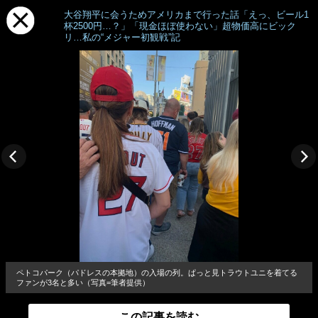
大谷翔平に会うためアメリカまで行った話「えっ、ビール1
杯2500円…？」「現金ほぼ使わない」超物価高にビック
リ…私の“メジャー初観戦”記
ペトコパーク（パドレスの本拠地）の入場の列。ぱっと見トラウトユニを着てる
ファンが3名と多い（写真=筆者提供）
この記事を読む