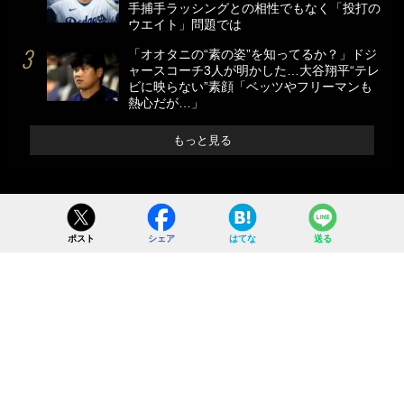
手捕手ラッシングとの相性でもなく「投打の
ウエイト」問題では
「オオタニの“素の姿”を知ってるか？」ドジ
ャースコーチ3人が明かした…大谷翔平“テレ
ビに映らない”素顔「ベッツやフリーマンも
熱心だが…」
もっと見る
ポスト
シェア
はてな
送る